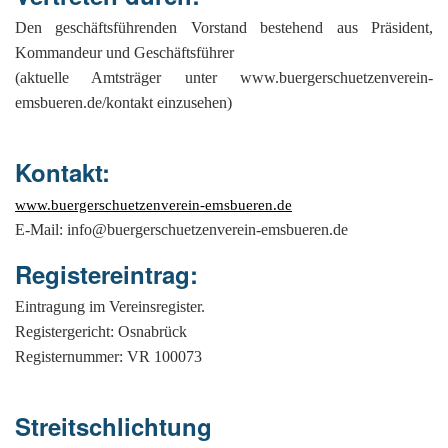
G
M
z
B
Ke
L
Ju
A
E
Den geschäftsführenden Vorstand bestehend aus Präsident,
in
Hi
K
L
de
Bü
Li
Kommandeur und Geschäftsführer
G
F
Di
Ko
Be
He
Ro
(aktuelle Amtsträger unter www.buergerschuetzenverein-
a
M
F
F
-
A
emsbueren.de/kontakt einzusehen)
B
D
H
de
´
A
Ki
´
Kontakt:
n
Di
E
A
W
www.buergerschuetzenverein-emsbueren.de
Di
Re
E-Mail: info@buergerschuetzenverein-emsbueren.de
E
1
Registereintrag:
B
-
Eintragung im Vereinsregister.
Sp
A
de
Registergericht: Osnabrück
de
Te
Registernummer: VR 100073
Sc
Ev
Streitschlichtung
lu