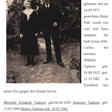
geborene und am
14.04.1971
gestorbene Hanni
Peth wurde von
Carl und Anna
adoptiert. Sie
hieß fortan Peth-
Caffier. Sie
heiratete
Wilhelm
Taphorn geb.
26.08.1922 gest.
12.10.1982 in
Emsbüren. Aus
dieser Ehe gingen drei Kinder hervor.
Mechtild Elisabeth Taphorn
geb.04.04.1959
Annegret Taphorn
geb.
23.05.1960
Beatrix Taphorn geb. 20.01.1962