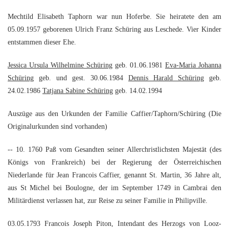
Mechtild Elisabeth Taphorn war nun Hoferbe. Sie heiratete den am
05.09.1957 geborenen Ulrich Franz Schüring aus Leschede. Vier Kinder
entstammen dieser Ehe.
Jessica Ursula Wilhelmine Schüring
geb. 01.06.1981
Eva-Maria Johanna
Schüring
geb. und gest. 30.06.1984
Dennis Harald Schüring
geb.
24.02.1986
Tatjana Sabine Schüring
geb. 14.02.1994
Auszüge aus den Urkunden der Familie Caffier/Taphorn/Schüring (Die
Originalurkunden sind vorhanden)
-- 10. 1760 Paß vom Gesandten seiner Allerchristlichsten Majestät (des
Königs von Frankreich) bei der Regierung der Österreichischen
Niederlande für Jean Francois Caffier, genannt St. Martin, 36 Jahre alt,
aus St Michel bei Boulogne, der im September 1749 in Cambrai den
Militärdienst verlassen hat, zur Reise zu seiner Familie in Philipville.
03.05.1793 Francois Joseph Piton, Intendant des Herzogs von Looz-