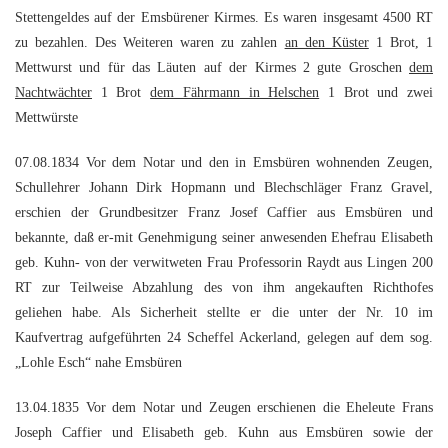
Stettengeldes auf der Emsbürener Kirmes. Es waren insgesamt 4500 RT
zu bezahlen. Des Weiteren waren zu zahlen
an den Küster
1 Brot, 1
Mettwurst und für das Läuten auf der Kirmes 2 gute Groschen
dem
Nachtwächter
1 Brot
dem Fährmann in Helschen
1 Brot und zwei
Mettwürste
07.08.1834 Vor dem Notar und den in Emsbüren wohnenden Zeugen,
Schullehrer Johann Dirk Hopmann und Blechschläger Franz Gravel,
erschien der Grundbesitzer Franz Josef Caffier aus Emsbüren und
bekannte, daß er-mit Genehmigung seiner anwesenden Ehefrau Elisabeth
geb. Kuhn- von der verwitweten Frau Professorin Raydt aus Lingen 200
RT zur Teilweise Abzahlung des von ihm angekauften Richthofes
geliehen habe. Als Sicherheit stellte er die unter der Nr. 10 im
Kaufvertrag aufgeführten 24 Scheffel Ackerland, gelegen auf dem sog.
„Lohle Esch“ nahe Emsbüren
13.04.1835 Vor dem Notar und Zeugen erschienen die Eheleute Frans
Joseph Caffier und Elisabeth geb. Kuhn aus Emsbüren sowie der