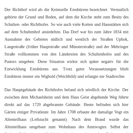
G
M
z
B
Ke
L
Ju
A
E
Der Richthof wird als die Keimzelle Emsbürens bezeichnet. Vermutlich
in
Hi
K
L
de
Bü
Li
G
gehörte der Grund und Boden, auf dem die Kirche steht zum Besitz des
F
Di
Ko
Be
He
Ro
a
Schulten- oder Richthofes. So wie auch viele Kotten und Hausstätten sich
M
F
F
-
A
B
auf dem Schultenhof ansiedelten. Das Dorf war bis zum Jahre 1834 mit
D
H
de
Ausnahme des Gebietes südlich und westlich der Straßen Uphok,
´
A
Ki
Langestraße (früher Hauptstraße und Münsterstraße) und der Mehringer
´
n
Di
E
Straße vollkommen von den Ländereien des Schultenhofes und des
A
W
Pastors umgeben. Diese Situation wirkte sich später negativ für die
Di
Re
Entwicklung Emsbürens aus. Trotz guter Voraussetzungen blieb
E
Emsbüren immer ein Wigbold (Weichbild) und erlangte nie Stadtrechte.
1
B
-
Das Hauptgebäude des Richthofes befand sich nördlich der Kirche. Der
Sp
A
zwischen dem Michaelsheim und dem Haus Geist abgehende Weg führte
de
de
Te
direkt auf das 1729 abgebrannte Gebäude. Heute befinden sich hier
Sc
Gärten einiger Privatleute. Im Jahre 1708 erbaute der damalige Vogt ein
Altenteilhaus (Leibzucht genannt). Nach dem Brand wurde das
Ev
lu
Altenteilhaus umgebaut zum Wohnhaus des Amtsvogtes. Selbst der