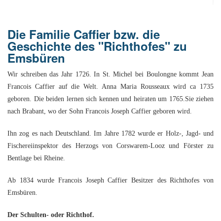
Or
Ke
bi
D
Bü
Bü
8
E
In
1
K
bi
&
Sc
Die Familie Caffier bzw. die
Si
E
B
1
Ah
1
Ak
u
Geschichte des "Richthofes" zu
Ju
Ja
D
A
G
He
B
Emsbüren
4
´s
1
Ja
D
B
Ol
En
´
Be
Wir schreiben das Jahr 1726. In St. Michel bei Boulongne kommt Jean
Ja
Pa
In
Ke
i
E
Be
Francois Caffier auf die Welt. Anna Maria Rousseaux wird ca 1735
-
a
Dr
Tr
Mi
1
geboren. Die beiden lernen sich kennen und heiraten um 1765.Sie ziehen
Or
A
H
B
Ja
El
Jü
nach Brabant, wo der Sohn Francois Joseph Caffier geboren wird.
Sc
Hi
Di
Ze
B
E
B
1
M
E
&
Fr
in
Ihn zog es nach Deutschland. Im Jahre 1782 wurde er Holz-, Jagd- und
Ja
Ch
1
in
El
E
Bü
Na
Fischereiinspektor des Herzogs von Corswarem-Looz und Förster zu
E
Ja
A
B
in
2
pu
Bentlage bei Rheine.
Bü
Pf
B
B
E
G
Ja
a
Sc
D
2
Hi
Er
1
M
G
Ab 1834 wurde Francois Joseph Caffier Besitzer des Richthofes von
H
Ja
F
B
He
Ka
Ni
Emsbüren.
W
He
Di
He
im
D
K
in
di
Mo
S
He
Ke
Ri
1
´t
Der Schulten- oder Richthof.
El