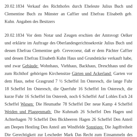
20.02.1834 Verkauf des Richthofes durch Eheleute Julius Buch und
Clementine Buch zu Münster an Caffier und Ehefrau Elisabeth geb.
Kuhn. Angaben des Besitzers
20.02.1834 Vor dem Notar und Zeugen erschien der Amtsvogt Oelker
und erklärte im Auftrage des Oberlandesgerichtssekretär Julius Buch und
dessen Ehefrau Clementine geb. Crevecoeur, daß er dem Pächter Caffier
und dessen Ehefrau Elisabeth Kuhn Haus und Grundstücke verkauft habe,
und zwar
Gebäude:
Wohnhaus, Viehhaus, Backhaus, Dreschhaus und die
zum Richthof gehörigen Kirchensitze
Gärten und Ackerland:
Garten vor
dem Haus, nebst Grasgrund 7 ½ Scheffel Im Osteresch, die lange Fuhr
18 Scheffel Im Osteresch, die Querfuhr 16 Scheffel Im Osteresch, die
kurze Fuhr 16 Scheffel Im Osteresh, noch 6 Scheffel Auf Lohles Esch 24
Scheffel
Wiesen:
Die Heumathe 78 Scheffel Der neue Kamp 4 Scheffel
Weiden und Plaggenmath:
Die Kuhmath 26 Scheffel Den Hagen und
Achterhagen 70 Scheffel Den Bickbeeren Hagen 26 Scheffel Den Anteil
am Deepen Hestling Den Anteil am Windfelde
Sonstiges:
Die Jagdfreiheit
Die Gerechtigkeit zur Lescheder Mark Das Recht zum Einsammeln des