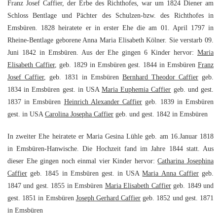
Franz Josef Caffier, der Erbe des Richthofes, war um 1824 Diener am
Schloss Bentlage und Pächter des Schulzen-bzw. des Richthofes in
Emsbüren. 1828 heiratete er in erster Ehe die am 01. April 1797 in
Rheine-Bentlage geborene Anna Maria Elisabeth Kölner. Sie verstarb 09.
Juni 1842 in Emsbüren. Aus der Ehe gingen 6 Kinder hervor:
Maria
Elisabeth Caffier
, geb. 1829 in Emsbüren gest. 1844 in Emsbüren
Franz
Josef Caffier
, geb. 1831 in Emsbüren
Bernhard Theodor Caffier
geb.
1834 in Emsbüren gest. in USA
Maria Euphemia Caffier
geb. und gest.
1837 in Emsbüren
Heinrich Alexander Caffier
geb. 1839 in Emsbüren
gest. in USA
Carolina Josepha Caffier
geb. und gest. 1842 in Emsbüren
In zweiter Ehe heiratete er Maria Gesina Lühle geb. am 16.Januar 1818
in Emsbüren-Hanwische. Die Hochzeit fand im Jahre 1844 statt. Aus
dieser Ehe gingen noch einmal vier Kinder hervor:
Catharina Josephina
Caffier
geb. 1845 in Emsbüren gest. in USA
Maria Anna Caffier
geb.
1847 und gest. 1855 in Emsbüren
Maria Elisabeth Caffier
geb. 1849 und
gest. 1851 in Emsbüren
Joseph Gerhard Caffier
geb. 1852 und gest. 1871
in Emsbüren