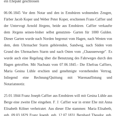
ein Ehepakt geschlossen
06.06.1845 Vor dem Notar und den in Emsbüren wohnenden Zeugen,
Färber Jacob Koper und Weber Peter Koper, erschienen Frans Caffier und
der Untervogt Arnold Jörgens, beide aus Emsbüren. Caffier verkaufte
dem Jörgens seinen-bisher selbst genutzten- Garten für 1000 Gulden.
Dieser Garten wurde nach Norden begrenzt vom Hagen, nach Westen von
dem, dem Uhrmacher Starm gehörenden, Sandweg, nach Süden vom
Grund des Uhrmachers Starm und nach Osten vom „Chausseewege“. Es
wurde auch eine Regelung über die Benutzung des Fahrweges durch den
Hagen getroffen. Mit Nachsatz vom 07.06.1845.- Die Ehefrau Caffiers,
Maria Gesina Lühle erschien und genehmigte vorstehenden Vertrag.
Inliegend eine Rechnung/Quittung mit Warenauflistung und
Notariatsnotiz.
25.01.1844 Franz Joseph Caffier aus Emsbüren will mit Gesina Lühle aus
Berge eine zweite Ehe eingehen. F. J. Caffier war in erster Ehe mit Anna
Elisabeth Kölner verheiratet. Aus dieser Ehe stammen: Maria Elisabeth,
geb. 09.03.1829 Franz Joseph, geb. 12.07.1831 Bernhard Theodor, geb.