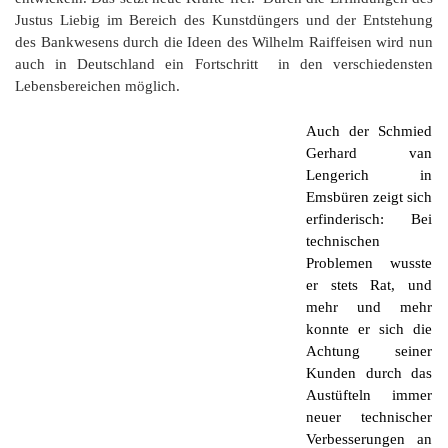
G
M
z
B
Ke
L
Ju
A
Justus Liebig im Bereich des Kunstdüngers und der Entstehung
E
in
Hi
K
L
de
des Bankwesens durch die Ideen des Wilhelm Raiffeisen wird nun
Bü
Li
G
F
Di
Ko
auch in Deutschland ein Fortschritt in den verschiedensten
Be
He
Ro
a
M
F
Lebensbereichen möglich.
F
-
A
B
D
H
de
Auch der Schmied
´
A
Ki
Gerhard van
´
n
Lengerich in
Di
E
A
Emsbüren zeigt sich
W
erfinderisch: Bei
Di
Re
technischen
E
Problemen wusste
1
B
er stets Rat, und
-
mehr und mehr
Sp
A
konnte er sich die
de
de
Achtung seiner
Te
Sc
Kunden durch das
Austüfteln immer
Ev
neuer technischer
lu
Verbesserungen an