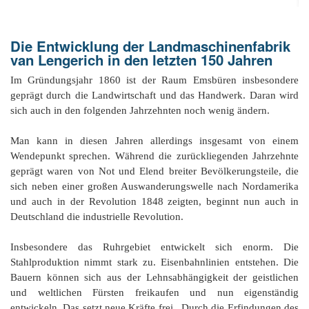
Or
Ke
bi
D
Bü
Bü
8
E
In
1
K
bi
&
Sc
Die Entwicklung der Landmaschinenfabrik
Si
E
B
1
Ah
1
Ak
van Lengerich in den letzten 150 Jahren
u
Ju
Ja
D
A
G
He
B
4
Im Gründungsjahr 1860 ist der Raum Emsbüren insbesondere
´s
1
Ja
D
geprägt durch die Landwirtschaft und das Handwerk. Daran wird
B
Ol
En
´
Be
Ja
Pa
In
sich auch in den folgenden Jahrzehnten noch wenig ändern.
Ke
i
E
Be
-
a
Dr
Tr
Mi
1
Or
A
Man kann in diesen Jahren allerdings insgesamt von einem
H
B
Ja
El
Jü
Wendepunkt sprechen. Während die zurückliegenden Jahrzehnte
Sc
Hi
Di
Ze
geprägt waren von Not und Elend breiter Bevölkerungsteile, die
B
E
B
1
M
E
&
Fr
in
sich neben einer großen Auswanderungswelle nach Nordamerika
Ja
Ch
1
in
El
E
Bü
und auch in der Revolution 1848 zeigten, beginnt nun auch in
Na
E
Ja
A
B
in
Deutschland die industrielle Revolution.
2
pu
Bü
Pf
B
B
E
G
Ja
a
Sc
D
2
Hi
Er
1
Insbesondere das Ruhrgebiet entwickelt sich enorm. Die
M
G
H
Ja
F
B
He
Stahlproduktion nimmt stark zu. Eisenbahnlinien entstehen. Die
Ka
Ni
W
He
Bauern können sich aus der Lehnsabhängigkeit der geistlichen
Di
He
im
D
K
in
di
Mo
und weltlichen Fürsten freikaufen und nun eigenständig
S
He
Ke
Ri
1
´t
El
entwickeln. Das setzt neue Kräfte frei. Durch die Erfindungen des