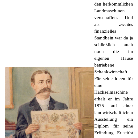
K
den herkömmlichen
Landmaschinen
verschaffen. Und
als zweites
finanzielles
Standbein war da ja
schließlich auch
noch die im
eigenen Hause
betriebene
Schankwirtschaft.
Für seine Ideen für
eine
Häckselmaschine
erhält er im Jahre
1875 auf einer
landwirtschaftlichen
Ausstellung ein
Diplom für seine
Erfindung. Er stirbt