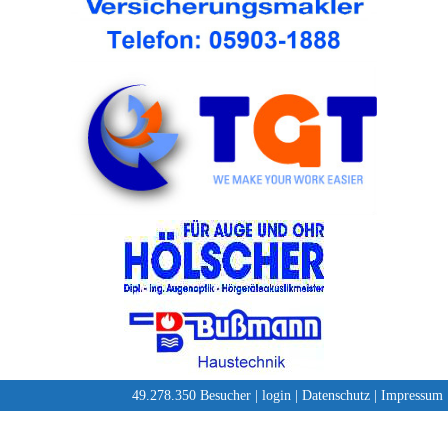
49.278.350 Besucher |
login
|
Datenschutz
|
Impressum