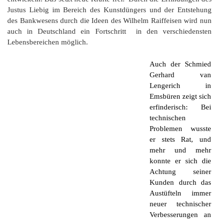
G
M
z
B
Ke
L
Ju
A
Justus Liebig im Bereich des Kunstdüngers und der Entstehung
E
in
Hi
K
L
de
des Bankwesens durch die Ideen des Wilhelm Raiffeisen wird nun
Bü
Li
G
F
Di
Ko
auch in Deutschland ein Fortschritt in den verschiedensten
Be
He
Ro
a
M
F
Lebensbereichen möglich.
F
-
A
B
D
H
de
Auch der Schmied
´
A
Ki
Gerhard van
´
n
Lengerich in
Di
E
A
Emsbüren zeigt sich
W
erfinderisch: Bei
Di
Re
technischen
E
Problemen wusste
1
B
er stets Rat, und
-
mehr und mehr
Sp
A
konnte er sich die
de
de
Achtung seiner
Te
Sc
Kunden durch das
Austüfteln immer
Ev
neuer technischer
lu
Verbesserungen an