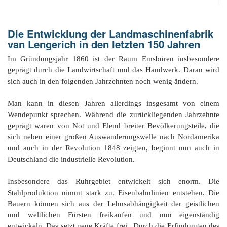
Or
Ke
bi
D
Bü
Bü
8
E
In
1
K
bi
&
Sc
Die Entwicklung der Landmaschinenfabrik
Si
E
B
1
Ah
1
Ak
van Lengerich in den letzten 150 Jahren
u
Ju
Ja
D
A
G
He
B
4
Im Gründungsjahr 1860 ist der Raum Emsbüren insbesondere
´s
1
Ja
D
geprägt durch die Landwirtschaft und das Handwerk. Daran wird
B
Ol
En
´
Be
Ja
Pa
In
sich auch in den folgenden Jahrzehnten noch wenig ändern.
Ke
i
E
Be
-
a
Dr
Tr
Mi
1
Or
A
Man kann in diesen Jahren allerdings insgesamt von einem
H
B
Ja
El
Jü
Wendepunkt sprechen. Während die zurückliegenden Jahrzehnte
Sc
Hi
Di
Ze
geprägt waren von Not und Elend breiter Bevölkerungsteile, die
B
E
B
1
M
E
&
Fr
in
sich neben einer großen Auswanderungswelle nach Nordamerika
Ja
Ch
1
in
El
E
Bü
und auch in der Revolution 1848 zeigten, beginnt nun auch in
Na
E
Ja
A
B
in
Deutschland die industrielle Revolution.
2
pu
Bü
Pf
B
B
E
G
Ja
a
Sc
D
2
Hi
Er
1
Insbesondere das Ruhrgebiet entwickelt sich enorm. Die
M
G
H
Ja
F
B
He
Stahlproduktion nimmt stark zu. Eisenbahnlinien entstehen. Die
Ka
Ni
W
He
Bauern können sich aus der Lehnsabhängigkeit der geistlichen
Di
He
im
D
K
in
di
Mo
und weltlichen Fürsten freikaufen und nun eigenständig
S
He
Ke
Ri
1
´t
El
entwickeln. Das setzt neue Kräfte frei. Durch die Erfindungen des