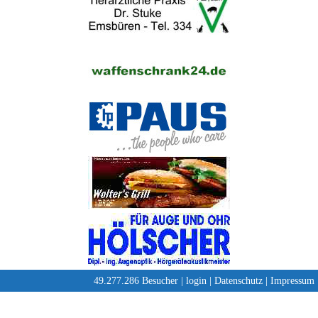
49.277.286 Besucher |
login
|
Datenschutz
|
Impressum