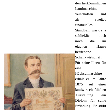
K
den herkömmlichen
Landmaschinen
verschaffen. Und
als zweites
finanzielles
Standbein war da ja
schließlich auch
noch die im
eigenen Hause
betriebene
Schankwirtschaft.
Für seine Ideen für
eine
Häckselmaschine
erhält er im Jahre
1875 auf einer
landwirtschaftlichen
Ausstellung ein
Diplom für seine
Erfindung. Er stirbt