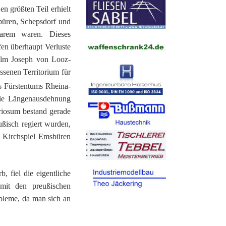
 größten Teil erhielt
büren, Schepsdorf und
arem waren. Dieses
fen überhaupt Verluste
helm Joseph von Looz-
senen Territorium für
s Fürstentums Rheina-
Die Längenausdehnung
riosum bestand gerade
ußisch regiert wurden,
s Kirchspiel Emsbüren
 fiel die eigentliche
mit den preußischen
bleme, da man sich an