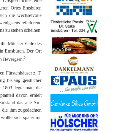
 Ortsgeschichte eine
geren Ortes Emsbüren
ich die wechselvolle
wenigstens referierend
ns zu stehen scheinen.
tifts Münster Ende des
 in Emsbüren. Der Ort
2
in Bevergern.
en Fürstenhäuser z. T.
g bislang geistlicher
ar 1803 legte man die
tanteil davon erhielt
 Emsland das alte Amt
2 die ihm zugedachten
wollte sich später mit