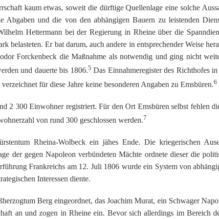
rschaft kaum etwas, soweit die dürftige Quellenlage eine solche Auss
ie Abgaben und die von den abhängigen Bauern zu leistenden Diens
Wilhelm Hettermann bei der Regierung in Rheine über die Spanndien
ark belasteten. Er bat darum, auch andere in entsprechender Weise her
Theodor Forckenbeck die Maßnahme als notwendig und ging nicht weit
5
werden und dauerte bis 1806.
Das Einnahmeregister des Richthofes in
6
, verzeichnet für diese Jahre keine besonderen Angaben zu Emsbüren.
 2 300 Einwohner registriert. Für den Ort Emsbüren selbst fehlen di
7
inwohnerzahl von rund 300 geschlossen werden.
Fürstentum Rheina-Wolbeck ein jähes Ende. Die kriegerischen Ause
age der gegen Napoleon verbündeten Mächte ordnete dieser die politi
führung Frankreichs am 12. Juli 1806 wurde ein System von abhängige
rategischen Interessen diente.
erzogtum Berg eingeordnet, das Joachim Murat, ein Schwager Napoleo
haft an und zogen in Rheine ein. Bevor sich allerdings im Bereich d