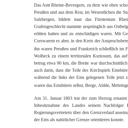
Das Amt Rheine-Bevergern, zu dem wie oben schon e
Preußen und aus dem Rest, im Wesentlichen die Sta
Salzbergen, bildete man das Fürstentum Rhe
Grafengeschlecht stammte ursprünglich aus Ostbelg
erlitten hatten und zu entschädigen waren. Mit G
Corswarem es aber, in den Kreis der Anspruchsber
ihn waren Preußen und Frankreich schließlich im 
Wolbeck zu einem territorialen Kuriosum, das au
betrug etwa 90 km, die Breite war durchschnittli
auch darin, dass die Teile des Kirchspiels Emsbür
während die links der Ems gelegenen Teile jetzt
waren das Emsbüren selbst, Berge, Ahlde, Mehringe
Am 31. Januar 1803 trat der zum Herzog ernannt W
Inbesitznahme des Landes seinem Nachfolger 
Regierungsvertretern über den Grenzverlauf ausei
der Ems als natürlicher Grenze orientieren konnte.