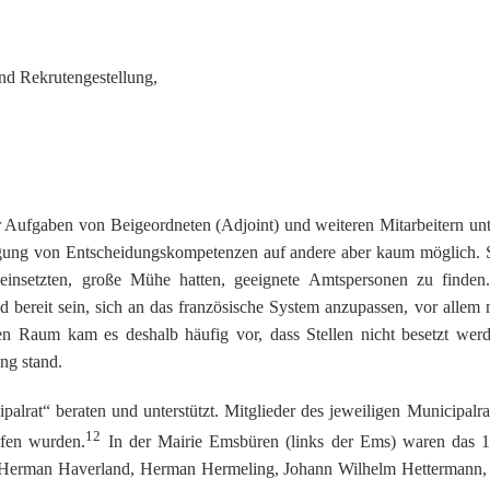
d Rekrutengestellung,
Aufgaben von Beigeordneten (Adjoint) und weiteren Mitarbeitern unte
agung von Entscheidungskompetenzen auf andere aber kaum möglich. So
 einsetzten, große Mühe hatten, geeignete Amtspersonen zu finden
d bereit sein, sich an das französische System anzupassen, vor allem
en Raum kam es deshalb häufig vor, dass Stellen nicht besetzt wer
ng stand.
lrat“ beraten und unterstützt. Mitglieder des jeweiligen Municipalr
12
fen wurden.
In der Mairie Emsbüren (links der Ems) waren das 
Herman Haverland, Herman Hermeling, Johann Wilhelm Hettermann, 