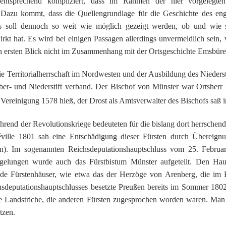
entsprechend kompliziert, dass im Rahmen der hier vorgelegten
 Dazu kommt, dass die Quellengrundlage für die Geschichte des en
s soll dennoch so weit wie möglich gezeigt werden, ob und wie s
irkt hat. Es wird bei einigen Passagen allerdings unvermeidlich sein, 
en ersten Blick nicht im Zusammenhang mit der Ortsgeschichte Emsbüre
 Territorialherrschaft im Nordwesten und der Ausbildung des Nieders
ber- und Niederstift verband. Der Bischof von Münster war Ortsherr
Vereinigung 1578 hieß, der Drost als Amtsverwalter des Bischofs saß 
rend der Revolutionskriege bedeuteten für die bislang dort herrschend
ville 1801 sah eine Entschädigung dieser Fürsten durch Übereignun
ion). Im sogenannten Reichsdeputationshauptschluss vom 25. Febru
egelungen wurde auch das Fürstbistum Münster aufgeteilt. Den Haup
ende Fürstenhäuser, wie etwa das der Herzöge von Arenberg, die im
chsdeputationshauptschlusses besetzte Preußen bereits im Sommer 180
ie Landstriche, die anderen Fürsten zugesprochen worden waren. Man 
tzen.