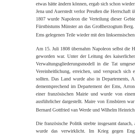
etwas hätte ändern können, ergab sich schon wiede
Jena und Auerstedt verlor Preußen die Herrschaft ü
1807 wurde Napoleon die Verteilung dieser Gebiet
Fürstbistums Münster an das Großherzogtum Berg. F
Ems gelegenen Teile wieder mit den linksemsischen
Am 15. Juli 1808 übernahm Napoleon selbst die 
geworden war. Unter der Leitung des kaiserlich
Verwaltungsgliederungsmodell in die Tat umgese
Vereinheitlichung, erreichen, und versprach sich
sollten. Das Land wurde also in Departements, Ar
dementsprechend im Departement der Ems, Arrondi
einer französischen Mairie und wurde von eine
ausführlicher dargestellt. Maire von Emsbüren war
Bernard Gottfried van Werde und Wilhelm Heinrich 
Die französische Politik strebte insgesamt danach,
wurde das verwirklicht. Im Krieg gegen Engl