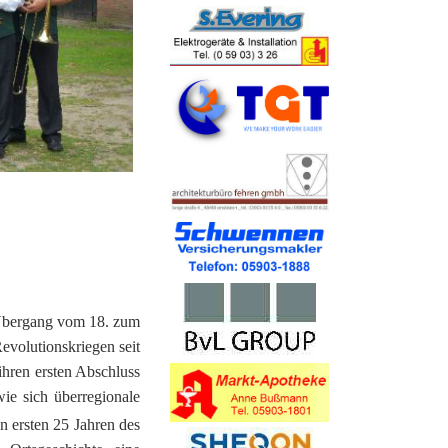
tel´ Elbergen
se Gleesen
e Funde
hle
s - Häuser
Fähr
m Übergang vom 18. zum
evolutionskriegen seit
ihren ersten Abschluss
wie sich überregionale
en ersten 25 Jahren des