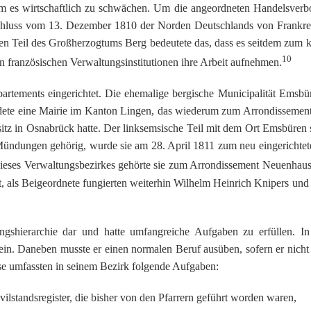
m es wirtschaftlich zu schwächen. Um die angeordneten Handelsverbo
chluss vom 13. Dezember 1810 der Norden Deutschlands von Frankreic
chen Teil des Großherzogtums Berg bedeutete das, dass es seitdem zum k
10
en französischen Verwaltungsinstitutionen ihre Arbeit aufnehmen.
rtements eingerichtet. Die ehemalige bergische Municipalität Emsb
bildete eine Mairie im Kanton Lingen, das wiederum zum Arrondissemen
z in Osnabrück hatte. Der linksemsische Teil mit dem Ort Emsbüren se
-Mündungen gehörig, wurde sie am 28. April 1811 zum neu eingerichte
 dieses Verwaltungsbezirkes gehörte sie zum Arrondissement Neuenhau
, als Beigeordnete fungierten weiterhin Wilhelm Heinrich Knipers und
ngshierarchie dar und hatte umfangreiche Aufgaben zu erfüllen. In e
ein. Daneben musste er einen normalen Beruf ausüben, sofern er nich
se umfassten in seinem Bezirk folgende Aufgaben:
vilstandsregister, die bisher von den Pfarrern geführt worden waren,