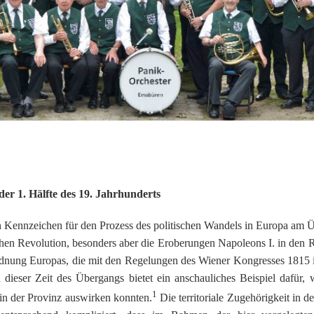
ndert
Der Richthof zu Emsüren
Bürsker Begriffskuriositäten
Kriegsende 1945
Engden
Das ´Domho
Aus der Kommunalpolitik
Die Firma BvL
Gleesen
Die Schleu
Auswanderung nach Amerika
Aus der Kirchenhistorie
Helschen, Hesselte, Moorlage
Historisch
Kunkemü
Die Emsbürener Bürger
Die Weimarer Republik
Leschede
Rothlübber
Helscher 
Spielball der Territorialmächte
1933 -1945
Listrup
Aus der Schulgeschichte
Mehringen
der 1. Hälfte des 19. Jahrhunderts
Ev.-luth. Kirchengemeinde
 ein Kennzeichen für den Prozess des politischen Wandels in Europa a
hen Revolution, besonders aber die Eroberungen Napoleons I. in den R
uordnung Europas, die mit den Regelungen des Wiener Kongresses 1815 
dieser Zeit des Übergangs bietet ein anschauliches Beispiel dafür, 
1
in der Provinz auswirken konnten.
Die territoriale Zugehörigkeit in d