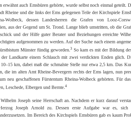
rwähnt auch Emsbüren gehörte, wurde selbst noch einmal geteilt. Den
dt Rheine und die links der Ems gelegenen Teile der Kirchspiele Ems
ina-Wolbeck, dessen Landesherren die Grafen von Looz-Corsw
ien, aus der Gegend um St. Trond. Lange blieb umstritten, ob die Gra
eschick und der Hilfe guter Berater und Beziehungen erreichte Wil
echtigten aufgenommen zu werden. Auf der Suche nach einem angemes
3
Fürstbistum Münster fündig geworden.
So kam es mit der Bildung de
f der Landkarte einem Schlauch mit zwei verdickten Enden glich. 
ch 10–15 km, dabei maß die schmalste Stelle nur etwa 2,5 km. Das Ku
en, die im alten Amt Rheine-Bevergern rechts der Ems lagen, nun pre
 zum neu geschaffenen Fürstentum Rheina-Wolbeck gehörten. Für da
4
n, Leschede, Elbergen und Bernte.
ilhelm Joseph seine Herrschaft an. Nachdem er kurz darauf verstarb,
Herzog Joseph Arnold zu. Dessen erste Aufgabe war es, sich 
nanderzusetzen. Im Bereich des Kirchspiels Emsbüren gab es kaum Pro