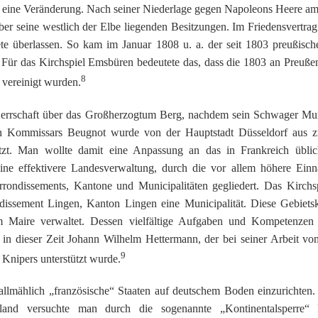
r eine Veränderung. Nach seiner Niederlage gegen Napoleons Heere am
ber seine westlich der Elbe liegenden Besitzungen. Im Friedensvertrag 
e überlassen. So kam im Januar 1808 u. a. der seit 1803 preußisch
ür das Kirchspiel Emsbüren bedeutete das, dass die 1803 an Preußen 
8
 vereinigt wurden.
Herrschaft über das Großherzogtum Berg, nachdem sein Schwager Mu
en Kommissars Beugnot wurde von der Hauptstadt Düsseldorf aus zü
tzt. Man wollte damit eine Anpassung an das in Frankreich üblic
 eine effektivere Landesverwaltung, durch die vor allem höhere Ein
rondissements, Kantone und Municipalitäten gegliedert. Das Kirchs
ssement Lingen, Kanton Lingen eine Municipalität. Diese Gebietsk
m Maire verwaltet. Dessen vielfältige Aufgaben und Kompetenzen
 in dieser Zeit Johann Wilhelm Hettermann, der bei seiner Arbeit vo
9
Knipers unterstützt wurde.
 allmählich „französische“ Staaten auf deutschem Boden einzurichten. 
and versuchte man durch die sogenannte „Kontinentalsperre“