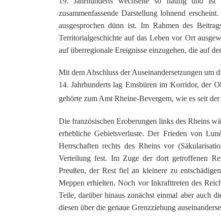
19. Jahrhunderts wechselte so häufig und ist 
zusammenfassende Darstellung lohnend erscheint.
ausgesprochen dünn ist. Im Rahmen des Beitrag
Territorialgeschichte auf das Leben vor Ort ausgew
auf überregionale Ereignisse einzugehen, die auf d
Mit dem Abschluss der Auseinandersetzungen um die
14. Jahrhunderts lag Emsbüren im Korridor, der O
gehörte zum Amt Rheine-Bevergern, wie es seit der 
Die französischen Eroberungen links des Rheins wäh
erhebliche Gebietsverluste. Der Frieden von Luné
Herrschaften rechts des Rheins vor (Säkularisat
Verteilung fest. Im Zuge der dort getroffenen R
Preußen, der Rest fiel an kleinere zu entschädig
Meppen erhielten. Noch vor Inkrafttreten des Rei
Teile, darüber hinaus zunächst einmal aber auch d
diesen über die genaue Grenzziehung auseinanderse