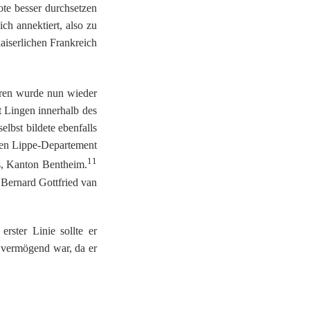
te besser durchsetzen
h annektiert, also zu
aiserlichen Frankreich
üren wurde nun wieder
t Lingen innerhalb des
lbst bildete ebenfalls
ten Lippe-Departement
11
s, Kanton Bentheim.
 Bernard Gottfried van
rster Linie sollte er
t vermögend war, da er