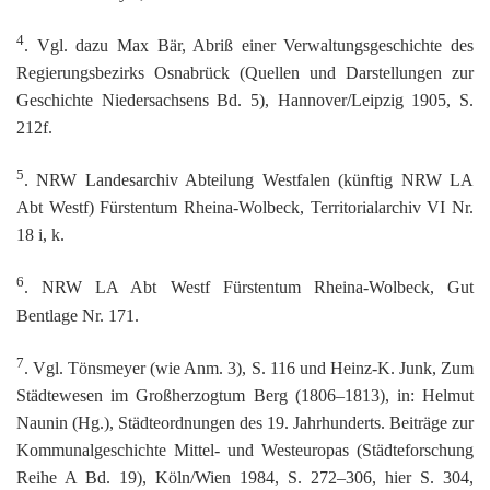
4
. Vgl. dazu Max Bär, Abriß einer Verwaltungsgeschichte des
Regierungsbezirks Osnabrück (Quellen und Darstellungen zur
Geschichte Niedersachsens Bd. 5), Hannover/Leipzig 1905, S.
212f.
5
. NRW Landesarchiv Abteilung Westfalen (künftig NRW LA
Abt Westf) Fürstentum Rheina-Wolbeck, Territorialarchiv VI Nr.
18 i, k.
6
. NRW LA Abt Westf Fürstentum Rheina-Wolbeck, Gut
Bentlage Nr. 171.
7
. Vgl. Tönsmeyer (wie Anm. 3), S. 116 und Heinz-K. Junk, Zum
Städtewesen im Großherzogtum Berg (1806–1813), in: Helmut
Naunin (Hg.), Städteordnungen des 19. Jahrhunderts. Beiträge zur
Kommunalgeschichte Mittel- und Westeuropas (Städteforschung
Reihe A Bd. 19), Köln/Wien 1984, S. 272–306, hier S. 304,