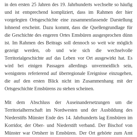
G
M
z
B
Ke
L
Ju
in den ersten 25 Jahren des 19. Jahrhunderts wechselte so häufig
A
E
in
Hi
K
L
und ist entsprechend kompliziert, dass im Rahmen der hier
de
Bü
Li
G
F
Di
Ko
vorgelegten Ortsgeschichte eine zusammenfassende Darstellung
Be
He
Ro
a
M
F
lohnend erscheint. Dazu kommt, dass die Quellengrundlage für
F
-
A
B
die Geschichte des engeren Ortes Emsbüren ausgesprochen dünn
D
H
de
´
ist. Im Rahmen des Beitrags soll dennoch so weit wie möglich
A
Ki
´
gezeigt werden, ob und wie sich die wechselvolle
n
Di
E
A
Territorialgeschichte auf das Leben vor Ort ausgewirkt hat. Es
W
wird bei einigen Passagen allerdings unvermeidlich sein,
Di
Re
wenigstens referierend auf überregionale Ereignisse einzugehen,
E
1
die auf den ersten Blick nicht im Zusammenhang mit der
B
-
Ortsgeschichte Emsbürens zu stehen scheinen.
Sp
A
de
Mit dem Abschluss der Auseinandersetzungen um die
de
Te
Territorialherrschaft im Nordwesten und der Ausbildung des
Sc
Niederstifts Münster Ende des 14. Jahrhunderts lag Emsbüren im
Ev
Korridor, der Ober- und Niederstift verband. Der Bischof von
lu
Münster war Ortsherr in Emsbüren. Der Ort gehörte zum Amt