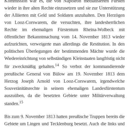
Kommission war es, die von Napoleon mediatisierten Fürsten
wieder in ihre alten Rechte einzusetzen und sie zur Unterstützung
der Alliierten mit Geld und Soldaten anzuhalten. Den Herzögen
von Looz-Corswarem, die versuchten, ihre landesherrlichen
Rechte im ehemaligen Fürstentum Rheina-Wolbeck mit
öffentlicher Bekanntmachung vom 14. November 1813 wieder
aufzurichten, verweigerte man allerdings die Restitution. In den
politischen Überlegungen der bestimmenden Mächte wurde die
Wiedereinrichtung von selbständigen Kleinstaaten langfristig nicht
14
für zweckmäßig gehalten.
So verbot der kommandierende
preußische General von Bülow am 19. November 1813 dem
Herzog Joseph Arnold von Looz-Corswarem, irgendwelche
Souveränitätsrechte in seinem ehemaligen Landesfürstentum
auszuüben, da die besetzten Gebiete unter Militärverwaltung
15
standen.
Bis zum 9. November 1813 hatten preußische Truppen bereits die
Gebiete um Lingen und Tecklenburg besetzt. Auch die links und