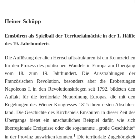
Or
Ke
bi
D
Bü
Bü
8
E
In
1
K
bi
&
Sc
Si
E
B
Heiner Schüpp
1
Ah
1
Ak
u
Ju
Ja
D
A
G
He
B
Emsbüren als Spielball der Territorialmächte in der 1. Hälfte
4
´s
1
Ja
D
des 19. Jahrhunderts
B
Ol
En
´
Be
Ja
Pa
In
Ke
i
E
Be
-
a
Die Auflösung der alten Herrschaftsstrukturen ist ein Kennzeichen
Dr
Tr
Mi
1
Or
A
für den Prozess des politischen Wandels in Europa am Übergang
H
B
Ja
El
Jü
vom 18. zum 19. Jahrhundert. Die Ausstrahlungen der
Sc
Hi
Di
Ze
B
E
B
1
M
Französischen Revolution, besonders aber die Eroberungen
E
&
Fr
in
Ja
Napoleons I. in den Revolutionskriegen seit 1792, bildeten den
Ch
1
in
El
E
Bü
Na
E
Ja
A
Auftakt für die territoriale Neuordnung Europas, die mit den
B
in
2
pu
Bü
Pf
B
B
Regelungen des Wiener Kongresses 1815 ihren ersten Abschluss
E
G
Ja
a
Sc
D
2
Hi
Er
1
fand. Die Geschichte des Kirchspiels Emsbüren in dieser Zeit des
M
G
H
Ja
F
B
He
Übergangs bietet ein anschauliches Beispiel dafür, wie sich
Ka
Ni
W
He
Di
He
im
D
K
überregionale Ereignisse oder die sogenannte „große Geschichte“
in
di
Mo
S
He
Ke
Ri
1
1
´t
in der Provinz auswirken konnten.
Die territoriale Zugehörigkeit
El