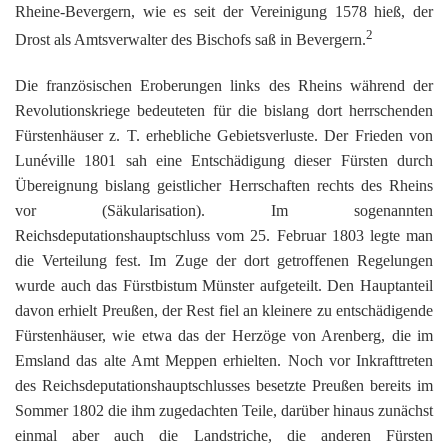
K
Rheine-Bevergern, wie es seit der Vereinigung 1578 hieß, der
2
Drost als Amtsverwalter des Bischofs saß in Bevergern.
Die französischen Eroberungen links des Rheins während der
Revolutionskriege bedeuteten für die bislang dort herrschenden
Fürstenhäuser z. T. erhebliche Gebietsverluste. Der Frieden von
Lunéville 1801 sah eine Entschädigung dieser Fürsten durch
Übereignung bislang geistlicher Herrschaften rechts des Rheins
vor (Säkularisation). Im sogenannten
Reichsdeputationshauptschluss vom 25. Februar 1803 legte man
die Verteilung fest. Im Zuge der dort getroffenen Regelungen
wurde auch das Fürstbistum Münster aufgeteilt. Den Hauptanteil
davon erhielt Preußen, der Rest fiel an kleinere zu entschädigende
Fürstenhäuser, wie etwa das der Herzöge von Arenberg, die im
Emsland das alte Amt Meppen erhielten. Noch vor Inkrafttreten
des Reichsdeputationshauptschlusses besetzte Preußen bereits im
Sommer 1802 die ihm zugedachten Teile, darüber hinaus zunächst
einmal aber auch die Landstriche, die anderen Fürsten