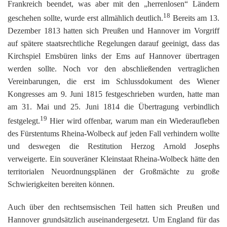
Frankreich beendet, was aber mit den „herrenlosen“ Ländern
18
geschehen sollte, wurde erst allmählich deutlich.
Bereits am 13.
Dezember 1813 hatten sich Preußen und Hannover im Vorgriff
auf spätere staatsrechtliche Regelungen darauf geeinigt, dass das
Kirchspiel Emsbüren links der Ems auf Hannover übertragen
werden sollte. Noch vor den abschließenden vertraglichen
Vereinbarungen, die erst im Schlussdokument des Wiener
Kongresses am 9. Juni 1815 festgeschrieben wurden, hatte man
am 31. Mai und 25. Juni 1814 die Übertragung verbindlich
19
festgelegt.
Hier wird offenbar, warum man ein Wiederaufleben
des Fürstentums Rheina-Wolbeck auf jeden Fall verhindern wollte
und deswegen die Restitution Herzog Arnold Josephs
verweigerte. Ein souveräner Kleinstaat Rheina-Wolbeck hätte den
territorialen Neuordnungsplänen der Großmächte zu große
Schwierigkeiten bereiten können.
Auch über den rechtsemsischen Teil hatten sich Preußen und
Hannover grundsätzlich auseinandergesetzt. Um England für das