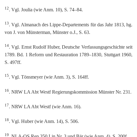
12
. Vgl. Joulia (wie Anm. 10), S. 74–84.
13
. Vgl. Almanach des Lippe-Departements für das Jahr 1813, hg.
von J. von Münsterman, Münster o.J., S. 63.
14
. Vgl. Ernst Rudolf Huber, Deutsche Verfassungsgeschichte seit
1789. Bd. 1 Reform und Restauration 1789–1830, Stuttgart 1960,
S. 497ff.
15
. Vgl. Tönsmeyer (wie Anm. 3), S. 164ff.
16
. NRW LA Abt Westf Regierungskommission Münster Nr. 231.
17
. NRW LA Abt Westf (wie Anm. 16).
18
. Vgl. Huber (wie Anm. 14), S. 506.
19
. NLA-OS Rep 350 Lin Nr. 3 und Bär (wie Anm. 4), S. 200f.