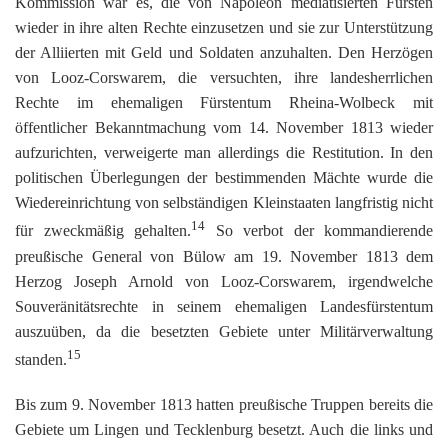
Kommission war es, die von Napoleon mediatisierten Fürsten
wieder in ihre alten Rechte einzusetzen und sie zur Unterstützung
der Alliierten mit Geld und Soldaten anzuhalten. Den Herzögen
von Looz-Corswarem, die versuchten, ihre landesherrlichen
Rechte im ehemaligen Fürstentum Rheina-Wolbeck mit
öffentlicher Bekanntmachung vom 14. November 1813 wieder
aufzurichten, verweigerte man allerdings die Restitution. In den
politischen Überlegungen der bestimmenden Mächte wurde die
Wiedereinrichtung von selbständigen Kleinstaaten langfristig nicht
14
für zweckmäßig gehalten.
So verbot der kommandierende
preußische General von Bülow am 19. November 1813 dem
Herzog Joseph Arnold von Looz-Corswarem, irgendwelche
Souveränitätsrechte in seinem ehemaligen Landesfürstentum
auszuüben, da die besetzten Gebiete unter Militärverwaltung
15
standen.
Bis zum 9. November 1813 hatten preußische Truppen bereits die
Gebiete um Lingen und Tecklenburg besetzt. Auch die links und