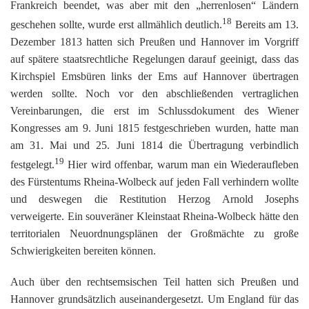
Frankreich beendet, was aber mit den „herrenlosen“ Ländern
18
geschehen sollte, wurde erst allmählich deutlich.
Bereits am 13.
Dezember 1813 hatten sich Preußen und Hannover im Vorgriff
auf spätere staatsrechtliche Regelungen darauf geeinigt, dass das
Kirchspiel Emsbüren links der Ems auf Hannover übertragen
werden sollte. Noch vor den abschließenden vertraglichen
Vereinbarungen, die erst im Schlussdokument des Wiener
Kongresses am 9. Juni 1815 festgeschrieben wurden, hatte man
am 31. Mai und 25. Juni 1814 die Übertragung verbindlich
19
festgelegt.
Hier wird offenbar, warum man ein Wiederaufleben
des Fürstentums Rheina-Wolbeck auf jeden Fall verhindern wollte
und deswegen die Restitution Herzog Arnold Josephs
verweigerte. Ein souveräner Kleinstaat Rheina-Wolbeck hätte den
territorialen Neuordnungsplänen der Großmächte zu große
Schwierigkeiten bereiten können.
Auch über den rechtsemsischen Teil hatten sich Preußen und
Hannover grundsätzlich auseinandergesetzt. Um England für das