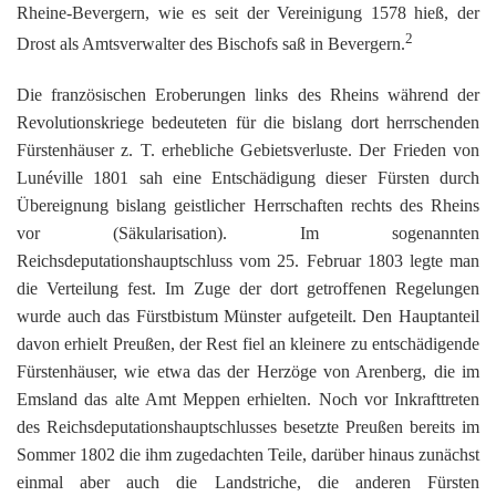
K
Rheine-Bevergern, wie es seit der Vereinigung 1578 hieß, der
2
Drost als Amtsverwalter des Bischofs saß in Bevergern.
Die französischen Eroberungen links des Rheins während der
Revolutionskriege bedeuteten für die bislang dort herrschenden
Fürstenhäuser z. T. erhebliche Gebietsverluste. Der Frieden von
Lunéville 1801 sah eine Entschädigung dieser Fürsten durch
Übereignung bislang geistlicher Herrschaften rechts des Rheins
vor (Säkularisation). Im sogenannten
Reichsdeputationshauptschluss vom 25. Februar 1803 legte man
die Verteilung fest. Im Zuge der dort getroffenen Regelungen
wurde auch das Fürstbistum Münster aufgeteilt. Den Hauptanteil
davon erhielt Preußen, der Rest fiel an kleinere zu entschädigende
Fürstenhäuser, wie etwa das der Herzöge von Arenberg, die im
Emsland das alte Amt Meppen erhielten. Noch vor Inkrafttreten
des Reichsdeputationshauptschlusses besetzte Preußen bereits im
Sommer 1802 die ihm zugedachten Teile, darüber hinaus zunächst
einmal aber auch die Landstriche, die anderen Fürsten