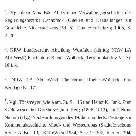
4
. Vgl. dazu Max Bär, Abriß einer Verwaltungsgeschichte des
Regierungsbezirks Osnabrück (Quellen und Darstellungen zur
Geschichte Niedersachsens Bd. 5), Hannover/Leipzig 1905, S.
212f.
5
. NRW Landesarchiv Abteilung Westfalen (künftig NRW LA
Abt Westf) Fürstentum Rheina-Wolbeck, Territorialarchiv VI Nr.
18 i, k.
6
. NRW LA Abt Westf Fürstentum Rheina-Wolbeck, Gut
Bentlage Nr. 171.
7
. Vgl. Tönsmeyer (wie Anm. 3), S. 116 und Heinz-K. Junk, Zum
Städtewesen im Großherzogtum Berg (1806–1813), in: Helmut
Naunin (Hg.), Städteordnungen des 19. Jahrhunderts. Beiträge zur
Kommunalgeschichte Mittel- und Westeuropas (Städteforschung
Reihe A Bd. 19), Köln/Wien 1984, S. 272–306, hier S. 304,