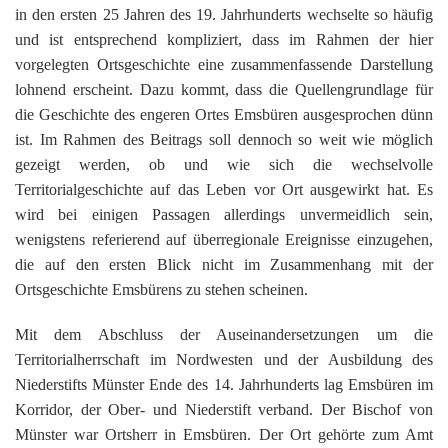
G
M
z
B
Ke
L
Ju
in den ersten 25 Jahren des 19. Jahrhunderts wechselte so häufig
A
E
in
Hi
K
L
und ist entsprechend kompliziert, dass im Rahmen der hier
de
Bü
Li
G
F
Di
Ko
vorgelegten Ortsgeschichte eine zusammenfassende Darstellung
Be
He
Ro
a
M
F
lohnend erscheint. Dazu kommt, dass die Quellengrundlage für
F
-
A
B
die Geschichte des engeren Ortes Emsbüren ausgesprochen dünn
D
H
de
´
ist. Im Rahmen des Beitrags soll dennoch so weit wie möglich
A
Ki
´
gezeigt werden, ob und wie sich die wechselvolle
n
Di
E
A
Territorialgeschichte auf das Leben vor Ort ausgewirkt hat. Es
W
wird bei einigen Passagen allerdings unvermeidlich sein,
Di
Re
wenigstens referierend auf überregionale Ereignisse einzugehen,
E
1
die auf den ersten Blick nicht im Zusammenhang mit der
B
-
Ortsgeschichte Emsbürens zu stehen scheinen.
Sp
A
de
Mit dem Abschluss der Auseinandersetzungen um die
de
Te
Territorialherrschaft im Nordwesten und der Ausbildung des
Sc
Niederstifts Münster Ende des 14. Jahrhunderts lag Emsbüren im
Ev
Korridor, der Ober- und Niederstift verband. Der Bischof von
lu
Münster war Ortsherr in Emsbüren. Der Ort gehörte zum Amt