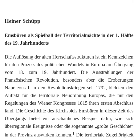
Or
Ke
bi
D
Bü
Bü
8
E
In
1
K
bi
&
Sc
Si
E
B
Heiner Schüpp
1
Ah
1
Ak
u
Ju
Ja
D
A
G
He
B
Emsbüren als Spielball der Territorialmächte in der 1. Hälfte
4
´s
1
Ja
D
des 19. Jahrhunderts
B
Ol
En
´
Be
Ja
Pa
In
Ke
i
E
Be
-
a
Die Auflösung der alten Herrschaftsstrukturen ist ein Kennzeichen
Dr
Tr
Mi
1
Or
A
für den Prozess des politischen Wandels in Europa am Übergang
H
B
Ja
El
Jü
vom 18. zum 19. Jahrhundert. Die Ausstrahlungen der
Sc
Hi
Di
Ze
B
E
B
1
M
Französischen Revolution, besonders aber die Eroberungen
E
&
Fr
in
Ja
Napoleons I. in den Revolutionskriegen seit 1792, bildeten den
Ch
1
in
El
E
Bü
Na
E
Ja
A
Auftakt für die territoriale Neuordnung Europas, die mit den
B
in
2
pu
Bü
Pf
B
B
Regelungen des Wiener Kongresses 1815 ihren ersten Abschluss
E
G
Ja
a
Sc
D
2
Hi
Er
1
fand. Die Geschichte des Kirchspiels Emsbüren in dieser Zeit des
M
G
H
Ja
F
B
He
Übergangs bietet ein anschauliches Beispiel dafür, wie sich
Ka
Ni
W
He
Di
He
im
D
K
überregionale Ereignisse oder die sogenannte „große Geschichte“
in
di
Mo
S
He
Ke
Ri
1
1
´t
in der Provinz auswirken konnten.
Die territoriale Zugehörigkeit
El