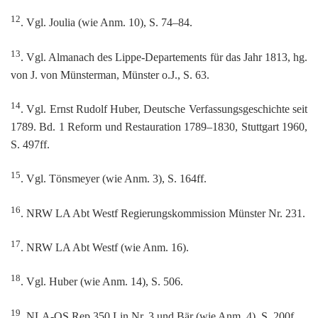
12
. Vgl. Joulia (wie Anm. 10), S. 74–84.
13
. Vgl. Almanach des Lippe-Departements für das Jahr 1813, hg.
von J. von Münsterman, Münster o.J., S. 63.
14
. Vgl. Ernst Rudolf Huber, Deutsche Verfassungsgeschichte seit
1789. Bd. 1 Reform und Restauration 1789–1830, Stuttgart 1960,
S. 497ff.
15
. Vgl. Tönsmeyer (wie Anm. 3), S. 164ff.
16
. NRW LA Abt Westf Regierungskommission Münster Nr. 231.
17
. NRW LA Abt Westf (wie Anm. 16).
18
. Vgl. Huber (wie Anm. 14), S. 506.
19
. NLA-OS Rep 350 Lin Nr. 3 und Bär (wie Anm. 4), S. 200f.