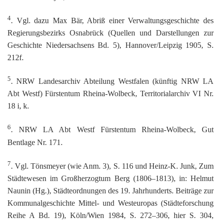
4
. Vgl. dazu Max Bär, Abriß einer Verwaltungsgeschichte des
Regierungsbezirks Osnabrück (Quellen und Darstellungen zur
Geschichte Niedersachsens Bd. 5), Hannover/Leipzig 1905, S.
212f.
5
. NRW Landesarchiv Abteilung Westfalen (künftig NRW LA
Abt Westf) Fürstentum Rheina-Wolbeck, Territorialarchiv VI Nr.
18 i, k.
6
. NRW LA Abt Westf Fürstentum Rheina-Wolbeck, Gut
Bentlage Nr. 171.
7
. Vgl. Tönsmeyer (wie Anm. 3), S. 116 und Heinz-K. Junk, Zum
Städtewesen im Großherzogtum Berg (1806–1813), in: Helmut
Naunin (Hg.), Städteordnungen des 19. Jahrhunderts. Beiträge zur
Kommunalgeschichte Mittel- und Westeuropas (Städteforschung
Reihe A Bd. 19), Köln/Wien 1984, S. 272–306, hier S. 304,