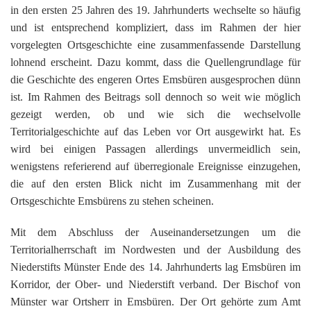
G
M
z
B
Ke
L
Ju
in den ersten 25 Jahren des 19. Jahrhunderts wechselte so häufig
A
E
in
Hi
K
L
und ist entsprechend kompliziert, dass im Rahmen der hier
de
Bü
Li
G
F
Di
Ko
vorgelegten Ortsgeschichte eine zusammenfassende Darstellung
Be
He
Ro
a
M
F
lohnend erscheint. Dazu kommt, dass die Quellengrundlage für
F
-
A
B
die Geschichte des engeren Ortes Emsbüren ausgesprochen dünn
D
H
de
´
ist. Im Rahmen des Beitrags soll dennoch so weit wie möglich
A
Ki
´
gezeigt werden, ob und wie sich die wechselvolle
n
Di
E
A
Territorialgeschichte auf das Leben vor Ort ausgewirkt hat. Es
W
wird bei einigen Passagen allerdings unvermeidlich sein,
Di
Re
wenigstens referierend auf überregionale Ereignisse einzugehen,
E
1
die auf den ersten Blick nicht im Zusammenhang mit der
B
-
Ortsgeschichte Emsbürens zu stehen scheinen.
Sp
A
de
Mit dem Abschluss der Auseinandersetzungen um die
de
Te
Territorialherrschaft im Nordwesten und der Ausbildung des
Sc
Niederstifts Münster Ende des 14. Jahrhunderts lag Emsbüren im
Ev
Korridor, der Ober- und Niederstift verband. Der Bischof von
lu
Münster war Ortsherr in Emsbüren. Der Ort gehörte zum Amt