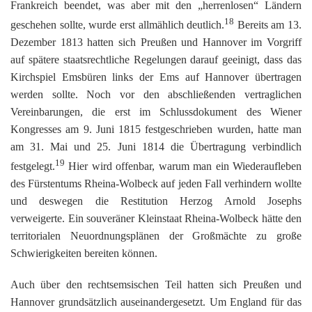
Frankreich beendet, was aber mit den „herrenlosen“ Ländern
18
geschehen sollte, wurde erst allmählich deutlich.
Bereits am 13.
Dezember 1813 hatten sich Preußen und Hannover im Vorgriff
auf spätere staatsrechtliche Regelungen darauf geeinigt, dass das
Kirchspiel Emsbüren links der Ems auf Hannover übertragen
werden sollte. Noch vor den abschließenden vertraglichen
Vereinbarungen, die erst im Schlussdokument des Wiener
Kongresses am 9. Juni 1815 festgeschrieben wurden, hatte man
am 31. Mai und 25. Juni 1814 die Übertragung verbindlich
19
festgelegt.
Hier wird offenbar, warum man ein Wiederaufleben
des Fürstentums Rheina-Wolbeck auf jeden Fall verhindern wollte
und deswegen die Restitution Herzog Arnold Josephs
verweigerte. Ein souveräner Kleinstaat Rheina-Wolbeck hätte den
territorialen Neuordnungsplänen der Großmächte zu große
Schwierigkeiten bereiten können.
Auch über den rechtsemsischen Teil hatten sich Preußen und
Hannover grundsätzlich auseinandergesetzt. Um England für das