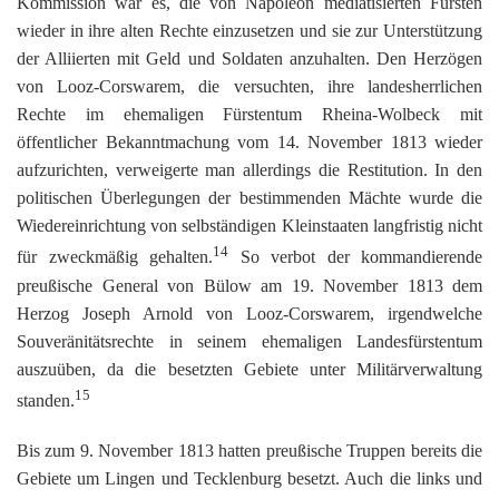
Kommission war es, die von Napoleon mediatisierten Fürsten
wieder in ihre alten Rechte einzusetzen und sie zur Unterstützung
der Alliierten mit Geld und Soldaten anzuhalten. Den Herzögen
von Looz-Corswarem, die versuchten, ihre landesherrlichen
Rechte im ehemaligen Fürstentum Rheina-Wolbeck mit
öffentlicher Bekanntmachung vom 14. November 1813 wieder
aufzurichten, verweigerte man allerdings die Restitution. In den
politischen Überlegungen der bestimmenden Mächte wurde die
Wiedereinrichtung von selbständigen Kleinstaaten langfristig nicht
14
für zweckmäßig gehalten.
So verbot der kommandierende
preußische General von Bülow am 19. November 1813 dem
Herzog Joseph Arnold von Looz-Corswarem, irgendwelche
Souveränitätsrechte in seinem ehemaligen Landesfürstentum
auszuüben, da die besetzten Gebiete unter Militärverwaltung
15
standen.
Bis zum 9. November 1813 hatten preußische Truppen bereits die
Gebiete um Lingen und Tecklenburg besetzt. Auch die links und