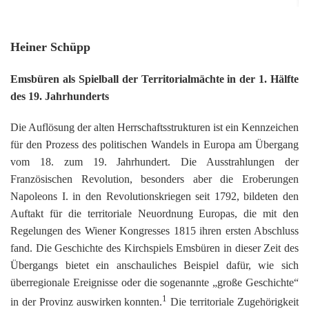
Or
Ke
bi
D
Bü
Bü
8
E
In
1
K
bi
&
Sc
Si
E
B
Heiner Schüpp
1
Ah
1
Ak
u
Ju
Ja
D
A
G
He
B
Emsbüren als Spielball der Territorialmächte in der 1. Hälfte
4
´s
1
Ja
D
des 19. Jahrhunderts
B
Ol
En
´
Be
Ja
Pa
In
Ke
i
E
Be
-
a
Die Auflösung der alten Herrschaftsstrukturen ist ein Kennzeichen
Dr
Tr
Mi
1
Or
A
für den Prozess des politischen Wandels in Europa am Übergang
H
B
Ja
El
Jü
vom 18. zum 19. Jahrhundert. Die Ausstrahlungen der
Sc
Hi
Di
Ze
B
E
B
1
M
Französischen Revolution, besonders aber die Eroberungen
E
&
Fr
in
Ja
Napoleons I. in den Revolutionskriegen seit 1792, bildeten den
Ch
1
in
El
E
Bü
Na
E
Ja
A
Auftakt für die territoriale Neuordnung Europas, die mit den
B
in
2
pu
Bü
Pf
B
B
Regelungen des Wiener Kongresses 1815 ihren ersten Abschluss
E
G
Ja
a
Sc
D
2
Hi
Er
1
fand. Die Geschichte des Kirchspiels Emsbüren in dieser Zeit des
M
G
H
Ja
F
B
He
Übergangs bietet ein anschauliches Beispiel dafür, wie sich
Ka
Ni
W
He
Di
He
im
D
K
überregionale Ereignisse oder die sogenannte „große Geschichte“
in
di
Mo
S
He
Ke
Ri
1
1
´t
in der Provinz auswirken konnten.
Die territoriale Zugehörigkeit
El