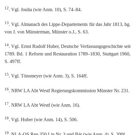
12
. Vgl. Joulia (wie Anm. 10), S. 74–84.
13
. Vgl. Almanach des Lippe-Departements für das Jahr 1813, hg.
von J. von Münsterman, Münster o.J., S. 63.
14
. Vgl. Ernst Rudolf Huber, Deutsche Verfassungsgeschichte seit
1789. Bd. 1 Reform und Restauration 1789–1830, Stuttgart 1960,
S. 497ff.
15
. Vgl. Tönsmeyer (wie Anm. 3), S. 164ff.
16
. NRW LA Abt Westf Regierungskommission Münster Nr. 231.
17
. NRW LA Abt Westf (wie Anm. 16).
18
. Vgl. Huber (wie Anm. 14), S. 506.
19
. NLA-OS Rep 350 Lin Nr. 3 und Bär (wie Anm. 4), S. 200f.