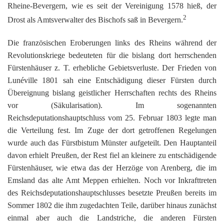
K
Rheine-Bevergern, wie es seit der Vereinigung 1578 hieß, der
2
Drost als Amtsverwalter des Bischofs saß in Bevergern.
Die französischen Eroberungen links des Rheins während der
Revolutionskriege bedeuteten für die bislang dort herrschenden
Fürstenhäuser z. T. erhebliche Gebietsverluste. Der Frieden von
Lunéville 1801 sah eine Entschädigung dieser Fürsten durch
Übereignung bislang geistlicher Herrschaften rechts des Rheins
vor (Säkularisation). Im sogenannten
Reichsdeputationshauptschluss vom 25. Februar 1803 legte man
die Verteilung fest. Im Zuge der dort getroffenen Regelungen
wurde auch das Fürstbistum Münster aufgeteilt. Den Hauptanteil
davon erhielt Preußen, der Rest fiel an kleinere zu entschädigende
Fürstenhäuser, wie etwa das der Herzöge von Arenberg, die im
Emsland das alte Amt Meppen erhielten. Noch vor Inkrafttreten
des Reichsdeputationshauptschlusses besetzte Preußen bereits im
Sommer 1802 die ihm zugedachten Teile, darüber hinaus zunächst
einmal aber auch die Landstriche, die anderen Fürsten