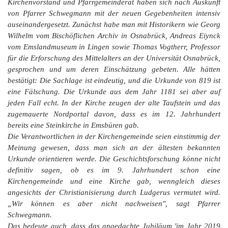
Kirchenvorstand und Pfarrgemeinderat haben sich nach Auskunft
von Pfarrer Schwegmann mit der neuen Gegebenheiten intensiv
auseinandergesetzt. Zunächst habe man mit Historikern wie Georg
Wilhelm vom Bischöflichen Archiv in Osnabrück, Andreas Eiynck
vom Emslandmuseum in Lingen sowie Thomas Vogtherr, Professor
für die Erforschung des Mittelalters an der Universität Osnabrück,
gesprochen und um deren Einschätzung gebeten. Alle hätten
bestätigt: Die Sachlage ist eindeutig, und die Urkunde von 819 ist
eine Fälschung. Die Urkunde aus dem Jahr 1181 sei aber auf
jeden Fall echt. In der Kirche zeugen der alte Taufstein und das
zugemauerte Nordportal davon, dass es im 12. Jahrhundert
bereits eine Steinkirche in Emsbüren gab.
Die Verantwortlichen in der Kirchengemeinde seien einstimmig der
Meinung gewesen, dass man sich an der ältesten bekannten
Urkunde orientieren werde. Die Geschichtsforschung könne nicht
definitiv sagen, ob es im 9. Jahrhundert schon eine
Kirchengemeinde und eine Kirche gab, wenngleich dieses
angesichts der Christianisierung durch Ludgerus vermutet wird.
„Wir können es aber nicht nachweisen", sagt Pfarrer
Schwegmann.
Das bedeute auch, dass das angedachte Jubiläum 'im Jahr 2019