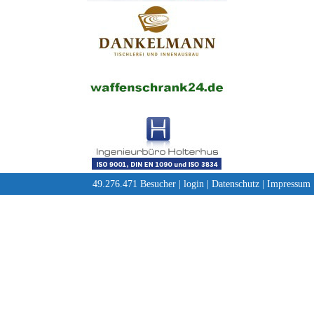
49.276.471 Besucher |
login
|
Datenschutz
|
Impressum