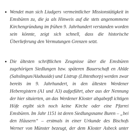
Wendet man sich Liudgers vermeintlicher Missionstätigkeit in
Emsbüren zu, die ja als Hinweis auf die stets angenommene
Kirchengründung im frühen 9. Jahrhundert verstanden worden
sein könnte, zeigt sich schnell, dass die historische
Überlieferung den Vermutungen Grenzen setzt.
Die ältesten schriftlichen Zeugnisse über die Emsbüren
zugehörigen Siedlungen bzw. späteren Bauerschaft en Ahlde
(
Sahslingun/
Alu
ð
uuide
) und Listrup (
Lihtesthorp
) werden zwar
bereits im 9. Jahrhundert, in den ältesten Werdener
Heberegistern (A
1
und A
3
) aufgeführt,
aber aus der Nennung
der hier situierten, an das Werdener Kloster abgabepfl ichtigen
Höfe ergibt sich noch keine Kirche oder eine Pfarrei
Emsbüren. Im Jahr 1151 ist deren Siedlungsname
Buren
– „bei
den Häusern“ – erstmals in einer Urkunde des Bischofs
Werner von Münster bezeugt, der dem Kloster Asbeck unter