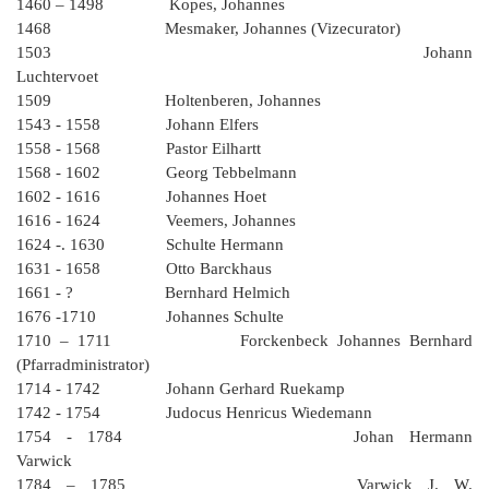
G
M
z
B
1460 – 1498 Kopes, Johannes
Ke
L
Ju
A
E
1468 Mesmaker, Johannes (Vizecurator)
in
Hi
K
L
de
Bü
Li
1503 Johann
G
F
Di
Ko
Be
Luchtervoet
He
Ro
a
M
F
1509 Holtenberen, Johannes
F
-
A
B
1543 - 1558 Johann Elfers
D
H
de
1558 - 1568 Pastor Eilhartt
´
A
Ki
1568 - 1602 Georg Tebbelmann
´
n
1602 - 1616 Johannes Hoet
Di
E
A
1616 - 1624 Veemers, Johannes
W
1624 -. 1630 Schulte Hermann
Di
Re
1631 - 1658 Otto Barckhaus
E
1
1661 - ? Bernhard Helmich
B
-
1676 -1710 Johannes Schulte
Sp
1710 – 1711 Forckenbeck Johannes Bernhard
A
de
(Pfarradministrator)
de
Te
1714 - 1742 Johann Gerhard Ruekamp
Sc
1742 - 1754 Judocus Henricus Wiedemann
1754 - 1784 Johan Hermann
Ev
Varwick
lu
1784 – 1785 Varwick J. W.