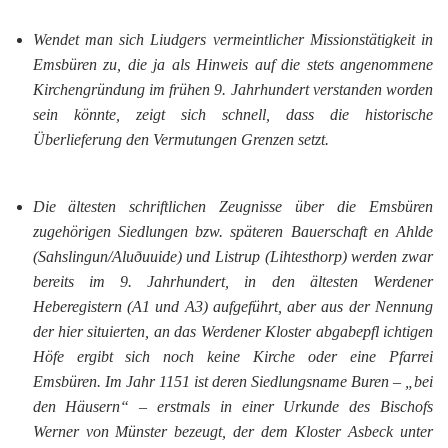
Wendet man sich Liudgers vermeintlicher Missionstätigkeit in
Emsbüren zu, die ja als Hinweis auf die stets angenommene
Kirchengründung im frühen 9. Jahrhundert verstanden worden
sein könnte, zeigt sich schnell, dass die historische
Überlieferung den Vermutungen Grenzen setzt.
Die ältesten schriftlichen Zeugnisse über die Emsbüren
zugehörigen Siedlungen bzw. späteren Bauerschaft en Ahlde
(
Sahslingun/
Alu
ð
uuide
) und Listrup (
Lihtesthorp
) werden zwar
bereits im 9. Jahrhundert, in den ältesten Werdener
Heberegistern (A
1
und A
3
) aufgeführt,
aber aus der Nennung
der hier situierten, an das Werdener Kloster abgabepfl ichtigen
Höfe ergibt sich noch keine Kirche oder eine Pfarrei
Emsbüren. Im Jahr 1151 ist deren Siedlungsname
Buren
– „bei
den Häusern“ – erstmals in einer Urkunde des Bischofs
Werner von Münster bezeugt, der dem Kloster Asbeck unter