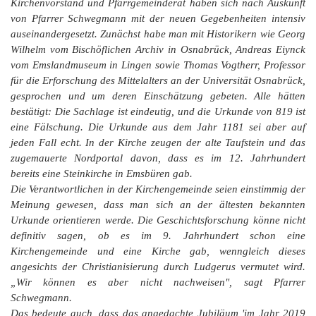
Kirchenvorstand und Pfarrgemeinderat haben sich nach Auskunft
von Pfarrer Schwegmann mit der neuen Gegebenheiten intensiv
auseinandergesetzt. Zunächst habe man mit Historikern wie Georg
Wilhelm vom Bischöflichen Archiv in Osnabrück, Andreas Eiynck
vom Emslandmuseum in Lingen sowie Thomas Vogtherr, Professor
für die Erforschung des Mittelalters an der Universität Osnabrück,
gesprochen und um deren Einschätzung gebeten. Alle hätten
bestätigt: Die Sachlage ist eindeutig, und die Urkunde von 819 ist
eine Fälschung. Die Urkunde aus dem Jahr 1181 sei aber auf
jeden Fall echt. In der Kirche zeugen der alte Taufstein und das
zugemauerte Nordportal davon, dass es im 12. Jahrhundert
bereits eine Steinkirche in Emsbüren gab.
Die Verantwortlichen in der Kirchengemeinde seien einstimmig der
Meinung gewesen, dass man sich an der ältesten bekannten
Urkunde orientieren werde. Die Geschichtsforschung könne nicht
definitiv sagen, ob es im 9. Jahrhundert schon eine
Kirchengemeinde und eine Kirche gab, wenngleich dieses
angesichts der Christianisierung durch Ludgerus vermutet wird.
„Wir können es aber nicht nachweisen", sagt Pfarrer
Schwegmann.
Das bedeute auch, dass das angedachte Jubiläum 'im Jahr 2019