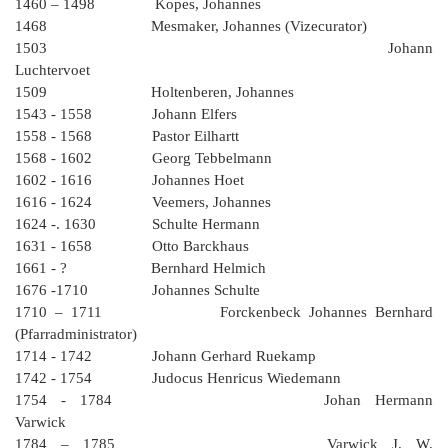
G
M
z
B
1460 – 1498 Kopes, Johannes
Ke
L
Ju
A
E
1468 Mesmaker, Johannes (Vizecurator)
in
Hi
K
L
de
Bü
Li
1503 Johann
G
F
Di
Ko
Be
Luchtervoet
He
Ro
a
M
F
1509 Holtenberen, Johannes
F
-
A
B
1543 - 1558 Johann Elfers
D
H
de
1558 - 1568 Pastor Eilhartt
´
A
Ki
1568 - 1602 Georg Tebbelmann
´
n
1602 - 1616 Johannes Hoet
Di
E
A
1616 - 1624 Veemers, Johannes
W
1624 -. 1630 Schulte Hermann
Di
Re
1631 - 1658 Otto Barckhaus
E
1
1661 - ? Bernhard Helmich
B
-
1676 -1710 Johannes Schulte
Sp
1710 – 1711 Forckenbeck Johannes Bernhard
A
de
(Pfarradministrator)
de
Te
1714 - 1742 Johann Gerhard Ruekamp
Sc
1742 - 1754 Judocus Henricus Wiedemann
1754 - 1784 Johan Hermann
Ev
Varwick
lu
1784 – 1785 Varwick J. W.