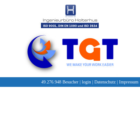
49.276.948 Besucher |
login
|
Datenschutz
|
Impressum