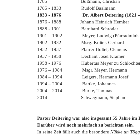
1785 Bußmann, Christian
1785 - 1833 Rudolf Baalmann
1833 - 1876 Dr. Albert Deitering (1821 – 183
1876 - 1888 Johann Heinrich Hemker
1888 - 1901 Bernh
1901 – 1902 Meyer, Ludwig (Pfarradministr
1902 - 1932 Msrg. Koiter, Gerhard
1932 - 1937 Pfarrer Holtel, Clemens
1937 - 1958 Dechant Josef Krämer
1958 - 1976 Hubertus Meyer zu Schlochtern 
1976 – 1984 Msgr. Meyer, Hermann
1984 – 1994 Leigers
1994 – 2004 Bar
2004 – 2014 Bu
2014 Schwegmann, Stephan
Pastor Deitering war also insgesamt 55 Jahre im Ke
Darüber wird noch mehrfach zu berichten sein.
In seine Zeit fällt auch die besondere
Nükke un Tögge