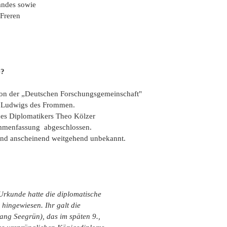
andes sowie
Freren
e?
 von der „Deutschen Forschungsgemeinschaft"
n Ludwigs des Frommen.
es Diplomatikers Theo Kölzer
mmenfassung abgeschlossen.
land anscheinend weitgehend unbekannt.
Urkunde hatte die diplomatische
n hingewiesen.
Ihr galt die
ang Seegrün), das im späten 9.,