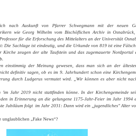
sich nach Auskunft von Pfarrer Schwegmann mit der neuen Geg
orikern wie Georg Wilhelm vom Bischöflichen Archiv in Osnabrück
ofessor für die Erforschung des Mittelalters an der Universität Osn
gt: Die Sachlage ist eindeutig, und die Urkunde von 819 ist eine Fäls
er Kirche zeugen der alte Taufstein und das zugemauerte Nordportal 
b.
ien einstimmig der Meinung gewesen, dass man sich an der ältest
nicht definitiv sagen, ob es im 9. Jahrhundert schon eine Kirchenge
ierung durch Ludgerus vermutet wird. „Wir können es aber nicht nach
'im Jahr 2019 nicht stattfinden könne. In der Kirchengemeinde se
nden in Erinnerung an die gelungene 1175-Jahr-Feier im Jahr 1994 
ste Jubiläum folgt im Jahr 2031: Dann wird ein „jugendliches" Alter vo
e unglaublichen „Fake News“?