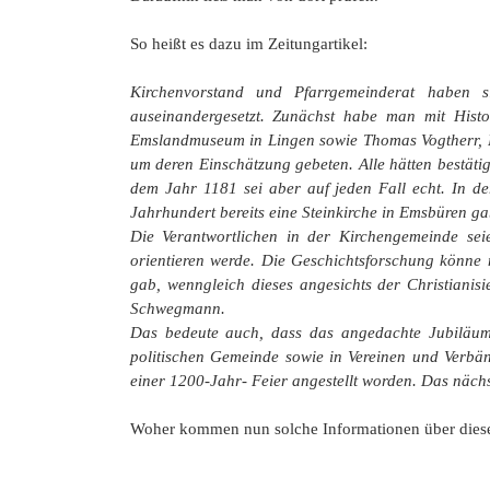
So heißt es dazu im Zeitungartikel:
Kirchenvorstand und Pfarrgemeinderat haben 
auseinandergesetzt. Zunächst habe man mit Hist
Emslandmuseum in Lingen sowie Thomas Vogtherr, Pr
um deren Einschätzung gebeten. Alle hätten bestäti
dem Jahr 1181 sei aber auf jeden Fall echt. In d
Jahrhundert bereits eine Steinkirche in Emsbüren ga
Die Verantwortlichen in der Kirchengemeinde se
orientieren werde. Die Geschichtsforschung könne 
gab, wenngleich dieses angesichts der Christianis
Schwegmann.
Das bedeute auch, dass das angedachte Jubiläum 
politischen Gemeinde sowie in Vereinen und Verbä
einer 1200-Jahr-
Feier angestellt worden. Das näch
Woher kommen nun solche Informationen über dies