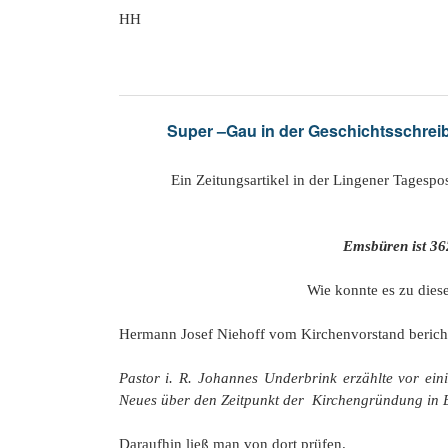
HH
Super –Gau in der Geschichtsschreibun
Ein Zeitungsartikel in der Lingener Tagespost v
Emsbüren ist 362 Jahre jüng
Wie konnte es zu dieser außergewö
Hermann Josef Niehoff vom Kirchenvorstand bericht
Pastor i. R. Johannes Underbrink erzählte vor ein
Neues über den Zeitpunkt der Kirchengründung in 
Daraufhin ließ man von dort prüfen.