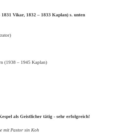
1 Vikar, 1832 – 1833 Kaplan) s. unten
ard Schröder
ator)
(1938 – 1945 Kaplan)
, Hermann Josef
tke, Johannes
rke, Thomas
spel als Geistlicher tätig - sehr erfolgreich!
 mit Pastor sin Koh