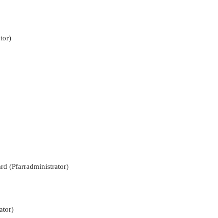
nrock, Konrad
us Vronden
or)
uchtervoet
hard (Pfarradministrator)
ermann Varwick
Pfarrradministrator)