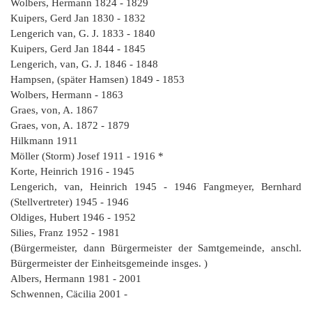
G
M
z
B
Wolbers, Hermann 1824 - 1829
Ke
L
Ju
A
E
Kuipers, Gerd Jan 1830 - 1832
in
Hi
K
L
de
Bü
Li
Lengerich van, G. J. 1833 - 1840
G
F
Di
Ko
Be
Kuipers, Gerd Jan 1844 - 1845
He
Ro
a
M
F
Lengerich, van, G. J. 1846 - 1848
F
-
A
B
Hampsen, (später Hamsen) 1849 - 1853
D
H
de
Wolbers, Hermann - 1863
´
A
Ki
Graes, von, A. 1867
´
n
Graes, von, A. 1872 - 1879
Di
E
A
Hilkmann 1911
W
Möller (Storm) Josef 1911 - 1916 *
Di
Re
Korte, Heinrich 1916 - 1945
E
1
Lengerich, van, Heinrich 1945 - 1946 Fangmeyer, Bernhard
B
-
(Stellvertreter) 1945 - 1946
Sp
Oldiges, Hubert 1946 - 1952
A
de
Silies, Franz 1952 - 1981
de
Te
(Bürgermeister, dann Bürgermeister der Samtgemeinde, anschl.
Sc
Bürgermeister der Einheitsgemeinde insges. )
Albers, Hermann 1981 - 2001
Ev
Schwennen, Cäcilia 2001 -
lu