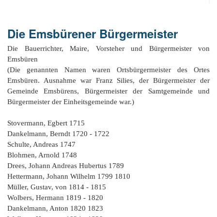
Or
Ke
bi
D
Bü
Bü
8
E
In
1
K
bi
&
Sc
Die Emsbürener Bürgermeister
Si
E
B
1
Ah
1
Ak
u
Ju
Ja
D
A
Die Bauerrichter, Maire, Vorsteher und Bürgermeister von
G
He
B
4
´s
Emsbüren
1
Ja
D
B
Ol
En
´
(Die genannten Namen waren Ortsbürgermeister des Ortes
Be
Ja
Pa
In
Ke
i
E
Emsbüren. Ausnahme war Franz Silies, der Bürgermeister der
Be
-
a
Dr
Tr
Mi
Gemeinde Emsbürens, Bürgermeister der Samtgemeinde und
1
Or
A
Bürgermeister der Einheitsgemeinde war.)
H
B
Ja
El
Jü
Sc
Hi
Di
Ze
B
E
Stovermann, Egbert 1715
B
1
M
E
&
Fr
in
Dankelmann, Berndt 1720 - 1722
Ja
Ch
1
in
El
E
Bü
Na
E
Schulte, Andreas 1747
Ja
A
B
in
2
pu
Blohmen, Arnold 1748
Bü
Pf
B
B
E
G
Ja
a
Drees, Johann Andreas Hubertus 1789
Sc
D
2
Hi
Er
1
M
Hettermann, Johann Wilhelm 1799 1810
G
H
Ja
F
B
He
Ka
Müller, Gustav, von 1814 - 1815
Ni
W
He
Di
He
im
D
K
Wolbers, Hermann 1819 - 1820
in
di
Mo
S
He
Ke
Ri
1
Dankelmann, Anton 1820 1823
´t
El