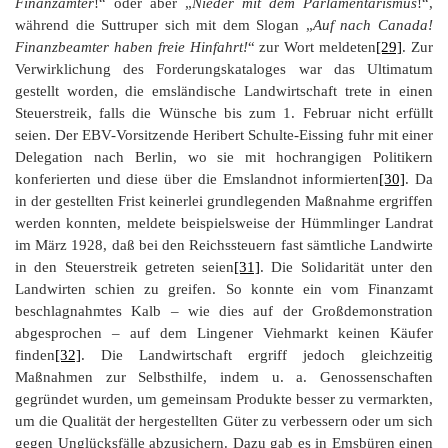
Finanzämter
!“ oder aber „
Nieder mit dem Parlamentarismus
!“,
während die Suttruper sich mit dem Slogan „
Auf nach Canada!
Finanzbeamter haben freie Hinfahrt!
“ zur Wort meldeten
[29]
. Zur
Verwirklichung des Forderungskataloges war das Ultimatum
gestellt worden, die emsländische Landwirtschaft trete in einen
Steuerstreik, falls die Wünsche bis zum 1. Februar nicht erfüllt
seien. Der EBV-Vorsitzende Heribert Schulte-Eissing fuhr mit einer
Delegation nach Berlin, wo sie mit hochrangigen Politikern
konferierten und diese über die Emslandnot informierten
[30]
. Da
in der gestellten Frist keinerlei grundlegenden Maßnahme ergriffen
werden konnten, meldete beispielsweise der Hümmlinger Landrat
im März 1928, daß bei den Reichssteuern fast sämtliche Landwirte
in den Steuerstreik getreten seien
[31]
. Die Solidarität unter den
Landwirten schien zu greifen. So konnte ein vom Finanzamt
beschlagnahmtes Kalb – wie dies auf der Großdemonstration
abgesprochen – auf dem Lingener Viehmarkt keinen Käufer
finden
[32]
. Die Landwirtschaft ergriff jedoch gleichzeitig
Maßnahmen zur Selbsthilfe, indem u. a. Genossenschaften
gegründet wurden, um gemeinsam Produkte besser zu vermarkten,
um die Qualität der hergestellten Güter zu verbessern oder um sich
gegen Unglücksfälle abzusichern. Dazu gab es in Emsbüren einen