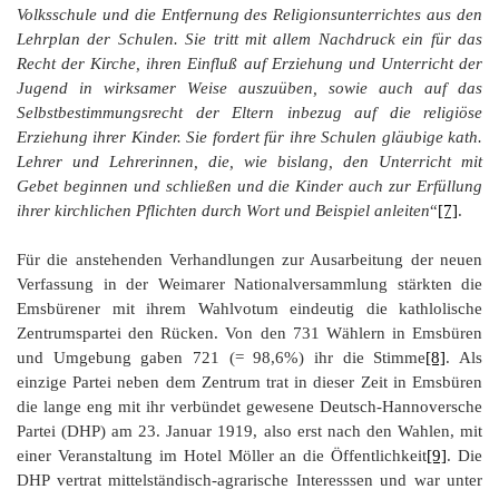
Volksschule und die Entfernung des Religionsunterrichtes aus den
Lehrplan der Schulen. Sie tritt mit allem Nachdruck ein für das
Recht der Kirche, ihren Einfluß auf Erziehung und Unterricht der
Jugend in wirksamer Weise auszuüben, sowie auch auf das
Selbstbestimmungsrecht der Eltern inbezug auf die religiöse
Erziehung ihrer Kinder. Sie fordert für ihre Schulen gläubige kath.
Lehrer und Lehrerinnen, die, wie bislang, den Unterricht mit
Gebet beginnen und schließen und die Kinder auch zur Erfüllung
ihrer kirchlichen Pflichten durch Wort und Beispiel anleiten
“
[7]
.
Für die anstehenden Verhandlungen zur Ausarbeitung der neuen
Verfassung in der Weimarer Nationalversammlung stärkten die
Emsbürener mit ihrem Wahlvotum eindeutig die kathlolische
Zentrumspartei den Rücken. Von den 731 Wählern in Emsbüren
und Umgebung gaben 721 (= 98,6%) ihr die Stimme
[8]
. Als
einzige Partei neben dem Zentrum trat in dieser Zeit in Emsbüren
die lange eng mit ihr verbündet gewesene Deutsch-Hannoversche
Partei (DHP) am 23. Januar 1919, also erst nach den Wahlen, mit
einer Veranstaltung im Hotel Möller an die Öffentlichkeit
[9]
. Die
DHP vertrat mittelständisch-agrarische Interesssen und war unter