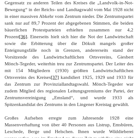
Gegensatz zu anderen Teilen des Kreises die „Landvolk-in-Not-
Bewegung“ in der Reichs- und Landtagswahl vom Mai 1928 nicht
in einer massiven Abkehr vom Zentrum nieder. Die Zentrumspartei
sank nur auf 89,7 Prozent der abgegebenen Stimmen, die beiden
bäuerlichen Protestparteien erhielten zusammen nur 4,2
Prozent
[36]
. Einerseits hielt sich hier die Not der Landwirtschaft
sowie die Erbitterung über die Dökult mangels großer
Enteignungsfälle noch in Grenzen, andererseits stand der
Vorsitzende des Landwirtschaftlichen Ortsvereins, Giesbert
Mönch-Tegeder, weiterhin treu zur Zentrumspartei. Der Leiter des
mit 154 Mitgliedern (1930) größten Landwirtschaftlichen
Ortsvereins des Kreises
[37]
kandidiert 1925, 1929 und 1933 für
das Zentrum zur Provinziallandtagswahl. Mönch-Tegeder war
zudem Mitglied des regionalen Leitungsgremiums der Partei, der
Zentrumsvereinigung „Emsland“, und wurde 1933 als
Spitzenkandidat des Zentrums in den Lingener Kreistag gewählt.
Großes Aufsehen erregte zum Jahresende 1928 eine
Massenverhaftung von über 40 Personen aus Listrup, Emsbüren,
Leschede, Berge und Helschen. Ihnen wurde Wilddieberei