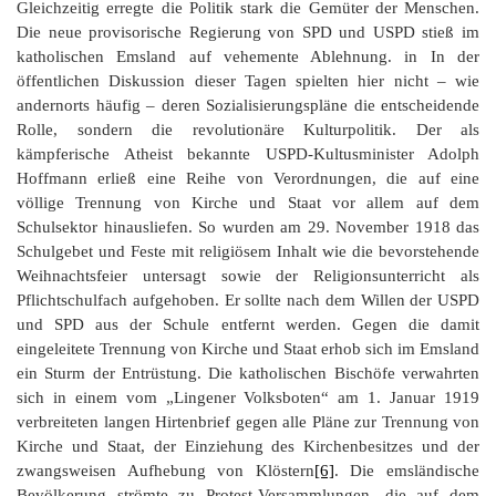
Gleichzeitig erregte die Politik stark die Gemüter der Menschen.
Die neue provisorische Regierung von SPD und USPD stieß im
katholischen Emsland auf vehemente Ablehnung. in In der
öffentlichen Diskussion dieser Tagen spielten hier nicht – wie
andernorts häufig – deren Sozialisierungspläne die entscheidende
Rolle, sondern die revolutionäre Kulturpolitik. Der als
kämpferische Atheist bekannte USPD-Kultusminister Adolph
Hoffmann erließ eine Reihe von Verordnungen, die auf eine
völlige Trennung von Kirche und Staat vor allem auf dem
Schulsektor hinausliefen. So wurden am 29. November 1918 das
Schulgebet und Feste mit religiösem Inhalt wie die bevorstehende
Weihnachtsfeier untersagt sowie der Religionsunterricht als
Pflichtschulfach aufgehoben. Er sollte nach dem Willen der USPD
und SPD aus der Schule entfernt werden. Gegen die damit
eingeleitete Trennung von Kirche und Staat erhob sich im Emsland
ein Sturm der Entrüstung. Die katholischen Bischöfe verwahrten
sich in einem vom „Lingener Volksboten“ am 1. Januar 1919
verbreiteten langen Hirtenbrief gegen alle Pläne zur Trennung von
Kirche und Staat, der Einziehung des Kirchenbesitzes und der
zwangsweisen Aufhebung von Klöstern
[6]
. Die emsländische
Bevölkerung strömte zu Protest-Versammlungen, die auf dem