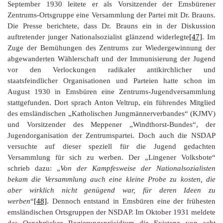
September 1930 leitete er als Vorsitzender der Emsbürener
Zentrums-Ortsgruppe eine Versammlung der Partei mit Dr. Brauns.
Die Presse berichtete, dass Dr. Brauns ein in der Diskussion
auftretender junger Nationalsozialist glänzend widerlegte
[47]
. Im
Zuge der Bemühungen des Zentrums zur Wiedergewinnung der
abgewanderten Wählerschaft und der Immunisierung der Jugend
vor den Verlockungen radikaler antikirchlicher und
staatsfeindlicher Organisationen und Parteien hatte schon im
August 1930 in Emsbüren eine Zentrums-Jugendversammlung
stattgefunden. Dort sprach Anton Veltrup, ein führendes Mitglied
des emsländischen „Katholischen Jungmännerverbandes“ (KJMV)
und Vorsitzender des Meppener „Windthorst-Bundes“, der
Jugendorganisation der Zentrumspartei. Doch auch die NSDAP
versuchte auf dieser speziell für die Jugend gedachten
Versammlung für sich zu werben. Der „Lingener Volksbote“
schrieb dazu: „
Von der Kampfesweise der Nationalsozialisten
bekam die Versammlung auch eine kleine Probe zu kosten, die
aber wirklich nicht genügend war, für deren Ideen zu
werben
“
[48]
. Dennoch entstand in Emsbüren eine der frühesten
emsländischen Ortsgruppen der NSDAP. Im Oktober 1931 meldete
das Osnabrücker Regierungspräsidium die Existenz von acht