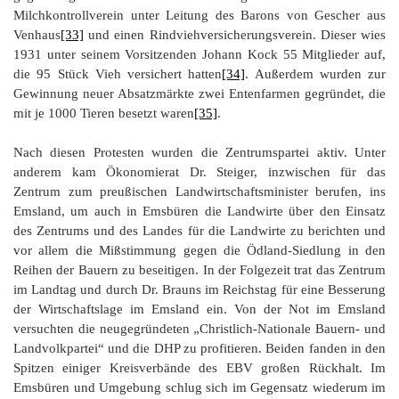
Milchkontrollverein unter Leitung des Barons von Gescher aus
Venhaus
[33]
und einen Rindviehversicherungsverein. Dieser wies
1931 unter seinem Vorsitzenden Johann Kock 55 Mitglieder auf,
die 95 Stück Vieh versichert hatten
[34]
. Außerdem wurden zur
Gewinnung neuer Absatzmärkte zwei Entenfarmen gegründet, die
mit je 1000 Tieren besetzt waren
[35]
.
Nach diesen Protesten wurden die Zentrumspartei aktiv. Unter
anderem kam Ökonomierat Dr. Steiger, inzwischen für das
Zentrum zum preußischen Landwirtschaftsminister berufen, ins
Emsland, um auch in Emsbüren die Landwirte über den Einsatz
des Zentrums und des Landes für die Landwirte zu berichten und
vor allem die Mißstimmung gegen die Ödland-Siedlung in den
Reihen der Bauern zu beseitigen. In der Folgezeit trat das Zentrum
im Landtag und durch Dr. Brauns im Reichstag für eine Besserung
der Wirtschaftslage im Emsland ein. Von der Not im Emsland
versuchten die neugegründeten „Christlich-Nationale Bauern- und
Landvolkpartei“ und die DHP zu profitieren. Beiden fanden in den
Spitzen einiger Kreisverbände des EBV großen Rückhalt. Im
Emsbüren und Umgebung schlug sich im Gegensatz wiederum im