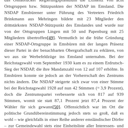
Ortsgruppen bzw. Stützpunkten der NSDAP im Emsland. Die
NSDAP Emsbürener unter Führung des Vertreters Friedrich
Brinkmann aus Mehringen bildete mit 23 Mitglieder den
drittstärksten NSDAP-Stützpunkt des Emslandes und wurde nur
von der Ortsgruppen Lingen mit 50 und Papenburg mit 25
Mitgliedern übertroffen
[49]
. Vermutlich ist die frühe Gründung
einer NSDAP-Ortsgruppe in Emsbüren mit der langen Präsenz
dieser Partei in der benachbarten Obergrafschaft zu erklären, von
wo aus sie Werbefeldzüge ins Emsland unternahm. Bei der
Reichstagswahl vom September 1930 kam es zu einem Erdrutsch-
Sieg der NSDAP, die ihre Mandatszahl von 12 auf 107 erhöhte. In
Emsbüren konnte sie jedoch an der Vorherrschaft des Zentrums
nichts ändern. Die NSDAP steigerte sich zwar von einer Stimme
bei der Reichstagswahl 1928 auf nun 42 Stimmen (= 3,9 Prozent),
doch die Zentrumspartei verbesserte sich von 817 auf 939
Stimmen, womit sie statt 87,1 Prozent jetzt 87,4 Prozent der
Wähler für sich gewann
[50]
. Offensichtlich war im Ort die
politische Grundübereinstimmung jedoch stets so groß, daß es
wohl – wie gleichfalls in einer Reihe anderer emsländischer Dörfer
– zur Gemeindewahl stets eine Einheitsliste aller Interessen- und