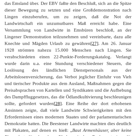
das Emsland über. Der EBV faßte den Beschluß, sich an die Spitze
dieser Bewegung zu setzten und eine Großdemonstration nach
Lingen einzuberufen, um zu zeigen, daß die Not der
Landwirtschaft ein unzumutbares Maß erreicht habe. Eine
Versammlung von Landwirte in Emsbüren beschloß, an der
Lingener Demonstration teilzunehmen und vereinbarte, dazu alle
Knechte und Mägden Urlaub zu gewähren
[27]
. Am 26. Januar
1928 strömten nahezu 15.000 Menschen nach Lingen. Sie
verabschiedeten einen 22-Punkte-Forderungskatalog. Verlangt
wurde darin u.a. eine Stundung verschiedener Steuern, die
Loslösung des ländlichen Dienstpersonals aus der
Arbeitslosenversicherung, das Verbot jeglicher Einfuhr von Vieh
und tierischer Produkte aus dem Ausland, Maßnahmen gegen die
Preisabsprachen von Kartellen und Syndikaten und die Aufhebung
des Dampffluggesetzes, das die Ödlandkultivierung beschleunigen
sollte, gefordert wurden
[28]
. Eine Reihe der dort erhobenen
Ansinnen zeigte, daß viele Landwirte Schwierigkeiten mit den
Erfordernissen eines modernen Staates und der parlamentarischen
Demokratie hatten. Die Beestener Landwirte machten dies deutlich
mit Plakaten, auf denen es hieß: „
Baut Armenhäuser, aber keine