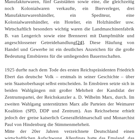
Manufakturwaren, fünf Gaststätten sowie eine, die gleichzeitig
noch Kolonialwaren verkaufte, ein Bierverleger, drei
Manufakturwarenhändler, ein Spediteur, eine
Kolonialwarenhändler, ein Hotelier, ein Holzhändler usw.
Wirtschaftlich besonders wichtig waren die Landmaschinenfabrik
B. van Lengerich sowie eine Brennerei mit Dampfmühle und
angeschlossener Getreidehandlung
[24]
. Diese Häufung von
Handel und Gewerbe ist ein deutliches Anzeichen für die große
Bedeutung Emsbürens für die umliegenden Bauernschaften.
1925 durfte nach dem Tode des ersten Reichspräsidenten Friedrich
Ebert das deutsche Volk – erstmals in seiner Geschichte – über
sein Staatsoberhaupt selbst entscheiden. In Emsbüren setzte sich in
beiden Wahlgängen mit großer Mehrheit der Kandidat der
Zentrumspartei, der Reichskanzler a. D. Wilhelm Marx, durch. Im
zweiten Wahlgang unterstützten Marx alle Parteien der Weimarer
Koalition (SPD, DDP und Zentrum). Aus Reichsebene erhielt
jedoch der greise kaiserlich Generalfeldmarschall und Monarchist
Paul von Hindenburg die Stimmenmehrheit.
Mitte der 20er Jahren verzeichnete Deutschland einen
wirtschaftlichen Aufschwung. Allerdings hatte das Emsland, das