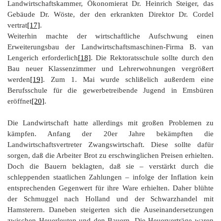
Landwirtschaftskammer, Ökonomierat Dr. Heinrich Steiger, das
Gebäude Dr. Wöste, der den erkrankten Direktor Dr. Cordel
vertrat
[17]
.
Weiterhin machte der wirtschaftliche Aufschwung einen
Erweiterungsbau der Landwirtschaftsmaschinen-Firma B. van
Lengerich erforderlich
[18]
. Die Rektoratsschule sollte durch den
Bau neuer Klassenzimmer und Lehrerwohnungen vergrößert
werden
[19]
. Zum 1. Mai wurde schlißelich außerdem eine
Berufsschule für die gewerbetreibende Jugend in Emsbüren
eröffnet
[20]
.
Die Landwirtschaft hatte allerdings mit großen Problemen zu
kämpfen. Anfang der 20er Jahre bekämpften die
Landwirtschaftsvertreter Zwangswirtschaft. Diese sollte dafür
sorgen, daß die Arbeiter Brot zu erschwinglichen Preisen erhielten.
Doch die Bauern beklagten, daß sie – verstärkt durch die
schleppenden staatlichen Zahlungen – infolge der Inflation kein
entsprechenden Gegenwert für ihre Ware erhielten. Daher blühte
der Schmuggel nach Holland und der Schwarzhandel mit
Hamsterern. Daneben steigerten sich die Auseinandersetzungen
zwischen Heuerleuten und den Bauern. Die Heuerverträge waren