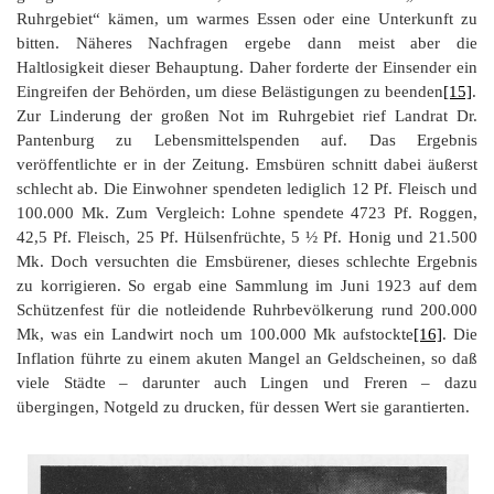
Ruhrgebiet“ kämen, um warmes Essen oder eine Unterkunft zu
bitten. Näheres Nachfragen ergebe dann meist aber die
Haltlosigkeit dieser Behauptung. Daher forderte der Einsender ein
Eingreifen der Behörden, um diese Belästigungen zu beenden
[15]
.
Zur Linderung der großen Not im Ruhrgebiet rief Landrat Dr.
Pantenburg zu Lebensmittelspenden auf. Das Ergebnis
veröffentlichte er in der Zeitung. Emsbüren schnitt dabei äußerst
schlecht ab. Die Einwohner spendeten lediglich 12 Pf. Fleisch und
100.000 Mk. Zum Vergleich: Lohne spendete 4723 Pf. Roggen,
42,5 Pf. Fleisch, 25 Pf. Hülsenfrüchte, 5 ½ Pf. Honig und 21.500
Mk. Doch versuchten die Emsbürener, dieses schlechte Ergebnis
zu korrigieren. So ergab eine Sammlung im Juni 1923 auf dem
Schützenfest für die notleidende Ruhrbevölkerung rund 200.000
Mk, was ein Landwirt noch um 100.000 Mk aufstockte
[16]
. Die
Inflation führte zu einem akuten Mangel an Geldscheinen, so daß
viele Städte – darunter auch Lingen und Freren – dazu
übergingen, Notgeld zu drucken, für dessen Wert sie garantierten.