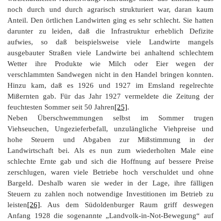
noch durch und durch agrarisch strukturiert war, daran kaum
Anteil. Den örtlichen Landwirten ging es sehr schlecht. Sie hatten
darunter zu leiden, daß die Infrastruktur erheblich Defizite
aufwies, so daß beispielsweise viele Landwirte mangels
ausgebauter Straßen viele Landwirte bei anhaltend schlechtem
Wetter ihre Produkte wie Milch oder Eier wegen der
verschlammten Sandwegen nicht in den Handel bringen konnten.
Hinzu kam, daß es 1926 und 1927 im Emsland regelrechte
Mißernten gab. Für das Jahr 1927 vermeldete die Zeitung der
feuchtesten Sommer seit 50 Jahren
[25]
.
Neben Überschwemmungen selbst im Sommer trugen
Viehseuchen, Ungezieferbefall, unzulängliche Viehpreise und
hohe Steuern und Abgaben zur Mißstimmung in der
Landwirtschaft bei. Als es nun zum wiederholten Male eine
schlechte Ernte gab und sich die Hoffnung auf bessere Preise
zerschlugen, waren viele Betriebe hoch verschuldet und ohne
Bargeld. Deshalb waren sie weder in der Lage, ihre fälligen
Steuern zu zahlen noch notwendige Investitionen im Betrieb zu
leisten
[26]
. Aus dem Südoldenburger Raum griff deswegen
Anfang 1928 die sogenannte „Landvolk-in-Not-Bewegung“ auf