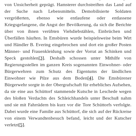
von Unsicherheit geprägt. Hamsterer durchstreiften das Land auf
der Suche nach Lebensmitteln. Demobilisierte Soldaten
vergrößerten, ebenso wie entlaufene oder entlassene
Kriegsgefangene, die Angst der Bevölkerung, da sich die Berichte
über von ihnen verübten Viehdiebstählen, Einbrüchen und
Überfällen häuften. In Emsbüren wurde beispielsweise beim Wirt
und Händler B. Evering eingebrochen und dort ein großer Posten
Männer- und Frauenkleidung sowie der Vorrat an Schinken und
Speck gestohlen
[3]
. Deshalb schossen unter Mithilfe von
Regierungsstellen im ganzen Kreis sogenannten Einwohner- oder
Bürgerwehren zum Schutz des Eigentums der ländlichen
Einwohner wie Pilze aus dem Boden
[4]
. Die Emsbürener
Bürgerwehr sorgte in der Obergrafschaft für erhebliches Aufsehen,
da sie eine aus Schüttorf stammende Kutsche in Leschede wegen
des bloßen Verdachts des Schleichhandels unter Beschuß nahm
und sie mit Fahrrädern bis kurz vor die Tore Schüttorfs verfolgte.
Dabei wurde eine Familie aus Schüttorf, die sich auf der Rückreise
von einem Verwandtenbesuch befand, leicht und der Kutscher
verletzt
[5]
.