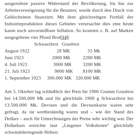
ausgerufene passive Widerstand der Bevölkerung, bis hin zur
Arbeitsverweigerung für die Besatzer, wurde durch den Druck von
Geldscheinen finanziert. Mit dem gleichzeitigen Fortfall der
Industrieproduktion dieses Gebietes verursachte dies eine heute
kaum noch unvorstellbare Inflation. So kosteten z. B. auf Marken
ausgegebene vier Pfund Brot
[14]
:
Schwarzbrot Graubrot
August 1922 28 MK 33 Mk
Juni 1923 2000 MK 2200 MK
4. Juli 1923 3000 MK 3200 MK
21. Juli 1923 9000 MK 8100 MK
1. September 1923 300.000 MK 320.000 MK
Am 3. Oktober lag schließlich der Preis für 1900 Gramm Graubrot
bei 14.500.000 Mk und für gleichfalls 1900 g Schwarzbrot bei
13.500.000 Mk. Devisen und die Devisenkurse waren sehr
gefragt, da sie wertbeständig waren und – wie der Stand des
Dollars – auch für Umrechnungen der Preise sehr wichtig war. Der
Dollarkurs erreichte laut „Lingener Volksboten“ gleichfalls
schwindelerregende Höhen: