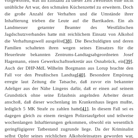
vorgeworfen, was im Emsland zu dieser Zeit zweifellos eine nicht
unübliche Art war, den schmalen Küchenzettel zu erweitern. Doch
die große Anzahl der Verhaften und die Umstände ihrer
Inhaftierung trieben die Leute auf die Barrikaden. Ein als
Landmesser getarnter Beamter des Westfälischen
Jagdschutzverbandes hatte mit reichlichem Einsatz von Alkohol
die Verhaftungswell ausgelöst
[38]
. Die Beschuldigten und deren
Familien schalteten ihren wegen seines Einsatzes für die
Heuerleute bekannten Zentrums-Landtagsabgeordneten Josef
Hagemann, einen Gewerkschaftssekretär aus Osnabrück, ein
[39]
.
Auch der DHP-MdL Wilhelm Borgmann aus Lorup brachte den
Fall vor den Preußischen Landtag
[40]
. Besondere Empörung
erregte laut Zeitung die Tatsache, daß zuvor ein bekannter
Adeliger aus der Nähe Lingens dafür, daß er einen auf seinem
Grundstück ohne seine Erlaubnis angelnden Arbeiter derart
anschoß, daß dieser wochenlang im Krankenhaus liegen mußte,
lediglich 5 MK Strafe zu zahlen hatte
[41]
. In diesem Fall sei es
dagegen gleich zu einem riesigen Polizeiaufgebot und teilweise
wochenlangen Inhaftierungen gekommen, obwohl ein wesentlich
geringfügigerer Tatbestand zugrunde liege. Da der Kriminalist
selbst Opfer seines reichlichen Alkoholeinsatzes geworden war,