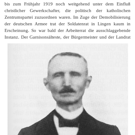
G
M
z
B
Ke
L
Ju
bis zum Frühjahr 1919 noch weitgehend unter dem Einfluß
A
E
in
christlicher Gewerkschafter, die politisch der katholischen
Hi
K
L
de
Bü
Li
G
Zentrumspartei zuzuordnen waren. Im Zuge der Demobilisierung
F
Di
Ko
Be
He
Ro
a
der deutschen Armee trat der Soldatenrat in Lingen kaum in
M
F
F
-
A
Erscheinung. So war bald der Arbeiterrat die ausschlaggebende
B
D
H
de
Instanz.
Der Garnisonsälteste, der Bürgermeister und der Landrat
´
A
Ki
´
n
Di
E
A
W
Di
Re
E
1
B
-
Sp
A
de
de
Te
Sc
Ev
lu