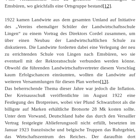
Emsbüren, wo gleichfalls eine Ortsgruppe bestand
[12]
.
1922 kamen Landwirte aus dem gesamten Umland auf Initiative
des „Vereins ehemaliger Schüler der Landwirtschaftsschule
Lingen“ zu einem Vortrag des Direktors Cordel zusammen, um
über einen Neubau der Landwirtschaftlichen Schule zu
diskutieren. Die Landwirte forderten dabei eine Verlegung der neu
zu errichtenden Schule von Lingen nach Emsbüren, wo sie
eventuell mit der Rektoratsschule verbunden werden könne.
Obwohl die führenden Landwirtschaftsvertreter diesem Vorschlag
kaum Erfolgschancen einräumten, wollten die Landwirte auf
weiteren Versammlungen für diesen Plan werben
[13]
.
Das beherrschende Thema dieser Jahre war jedoch die Inflation.
Der Kreisausschuß veröffentlichte im August 1922 eine
Festlegung des Brotpreises, wobei vier Pfund Schwarzbrot als die
billigste auf Marken erhältliche Brotsorte 28 Mk kosten sollte.
Unter dem Vorwand, Deutschland habe das durch den Versailler
Vertrag festgelegte Ablieferungssoll nicht erfüllt, besetzten im
Januar 1923 französische und belgische Truppen das Ruhrgebiet,
das Wirtschaftszentrum des Reiches. Der daraufhin dort