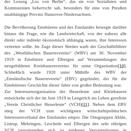
der Losung „Los von Berlin“, das sie von Sozialisten und
Kommunisten beherrscht sah, besonders für eine von Preußen
unabhängige Provinz Hannover-Niedersachsen.
Die Bevölkerung Emsbürens und des Emslandes bewegte darüber
hinaus die Frage, wie die Landwirtschaft, von der nahezu alle
direkt oder indirekt ökonomisch abhängig waren, ihre Interessen
vertreten sollte. Im Zuge dieses Streites warb der Geschäftsführer
des „Westfälischen Bauernvereins“ (WBV) am 30. November
1919 in Emsbüren und Elbergen auf Versammlungen des
neugebildeten Kreisbauernvereins für seine Organisation
[10]
.
Schließlich wurde 1920 unter Mithilfe des WBV der
„Emsländische Bauernverein“ (EBV) gegründet, der für die
Emsbürener Geschichte dieser Jahre von großer Bedeutung war.
Zur Interessenorganisation der Heuerleute und Kleinbauern
entwickelte sich der im Juni 1919 in Lengerich ins Leben gerufene
„Verein Christlicher Heuerleute“ (VCH)
[11]
. Neben dem EBV
stieg der VCH zum wichtigsten wirtschaftspolitischen
Interessenverband des Emslandes empor. Die Ortsgruppen Ahlde,
Listrup, Mehringen, Leschede und Elbergen des sehr rührigen
VCH versammelten sich zu größeren Versammlungen in