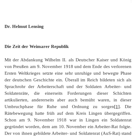
Or
Ke
bi
D
Bü
Bü
8
E
In
1
K
bi
&
Sc
Si
E
B
1
Ah
1
Ak
u
Dr. Helmut Lensing
Ju
Ja
D
A
G
He
B
4
´s
1
Ja
D
B
Ol
En
´
Be
Die Zeit der Weimarer Republik
Ja
Pa
In
Ke
i
E
Be
-
a
Dr
Tr
Mi
1
Mit der Abdankung Wilhelm II. als Deutscher Kaiser und König
Or
A
H
B
Ja
von Preußen am 9. November 1918 und dem Ende des verlorenen
El
Jü
Sc
Ersten Weltkrieges setzte eine sehr unruhige und bewegte Phase
Hi
Di
Ze
B
E
B
1
M
E
der deutschen Geschichte ein. Überall im Reich bildeten sich als
&
Fr
in
Ja
Sprachrohr der Arbeiterschaft und der Soldaten Arbeiter- und
Ch
1
in
El
E
Bü
Na
E
Soldatenräte, die einerseits Forderungen dieser Schichten
Ja
A
B
in
2
pu
Bü
Pf
artikulierten, andererseits aber auch bemüht waren, in dieser
B
B
E
G
Ja
a
Sc
D
2
Hi
Umbruchphase für Ruhe und Ordnung zu sorgen
[1]
. Die
Er
1
M
G
H
Ja
F
B
Rätebewegung hatte früh auf dem Kreis Lingen übergegriffen.
He
Ka
Ni
W
Schon am 9. November 1918 war in Lingen ein Soldatenrat
He
Di
He
im
D
K
in
di
gegründet worden, dem am 10. November ein Arbeiter-Rat folgte.
Mo
S
He
Ke
Ri
1
´t
El
Der von ihnen gebildete Arbeiter- und Soldatenrat (AuS-Rat) stand