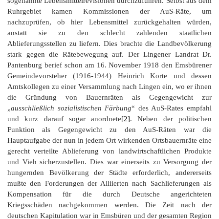
sogenannte Lebensmittelrevisionen durchzuführen. Selbst aus dem
Ruhrgebiet kamen Kommissionen der AuS-Räte, um
nachzuprüfen, ob hier Lebensmittel zurückgehalten würden,
anstatt sie zu den schlecht zahlenden staatlichen
Ablieferungsstellen zu liefern. Dies brachte die Landbevölkerung
stark gegen die Rätebewegung auf. Der Lingener Landrat Dr.
Pantenburg berief schon am 16. November 1918 den Emsbürener
Gemeindevorsteher (1916-1944) Heinrich Korte und dessen
Amtskollegen zu einer Versammlung nach Lingen ein, wo er ihnen
die Gründung von Bauernräten als Gegengewicht zur
„
ausschließlich sozialistischen Färbung
“ des AuS-Rates empfahl
und kurz darauf sogar anordnete
[2]
. Neben der politischen
Funktion als Gegengewicht zu den AuS-Räten war die
Hauptaufgabe der nun in jedem Ort wirkenden Ortsbauernräte eine
gerecht verteilte Ablieferung von landwirtschaftlichen Produkte
und Vieh sicherzustellen. Dies war einerseits zu Versorgung der
hungernden Bevölkerung der Städte erforderlich, andererseits
mußte den Forderungen der Alliierten nach Sachlieferungen als
Kompensation für die durch Deutsche angerichteten
Kriegsschäden nachgekommen werden. Die Zeit nach der
deutschen Kapitulation war in Emsbüren und der gesamten Region