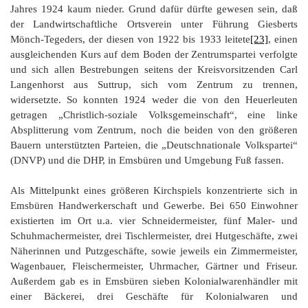
Jahres 1924 kaum nieder. Grund dafür dürfte gewesen sein, daß
der Landwirtschaftliche Ortsverein unter Führung Giesberts
Mönch-Tegeders, der diesen von 1922 bis 1933 leitete
[23]
, einen
ausgleichenden Kurs auf dem Boden der Zentrumspartei verfolgte
und sich allen Bestrebungen seitens der Kreisvorsitzenden Carl
Langenhorst aus Suttrup, sich vom Zentrum zu trennen,
widersetzte. So konnten 1924 weder die von den Heuerleuten
getragen „Christlich-soziale Volksgemeinschaft“, eine linke
Absplitterung vom Zentrum, noch die beiden von den größeren
Bauern unterstützten Parteien, die „Deutschnationale Volkspartei“
(DNVP) und die DHP, in Emsbüren und Umgebung Fuß fassen.
Als Mittelpunkt eines größeren Kirchspiels konzentrierte sich in
Emsbüren Handwerkerschaft und Gewerbe. Bei 650 Einwohner
existierten im Ort u.a. vier Schneidermeister, fünf Maler- und
Schuhmachermeister, drei Tischlermeister, drei Hutgeschäfte, zwei
Näherinnen und Putzgeschäfte, sowie jeweils ein Zimmermeister,
Wagenbauer, Fleischermeister, Uhrmacher, Gärtner und Friseur.
Außerdem gab es in Emsbüren sieben Kolonialwarenhändler mit
einer Bäckerei, drei Geschäfte für Kolonialwaren und