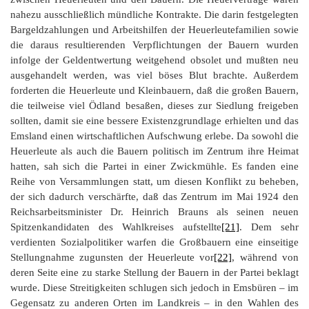
nahezu ausschließlich mündliche Kontrakte. Die darin festgelegten
Bargeldzahlungen und Arbeitshilfen der Heuerleutefamilien sowie
die daraus resultierenden Verpflichtungen der Bauern wurden
infolge der Geldentwertung weitgehend obsolet und mußten neu
ausgehandelt werden, was viel böses Blut brachte. Außerdem
forderten die Heuerleute und Kleinbauern, daß die großen Bauern,
die teilweise viel Ödland besaßen, dieses zur Siedlung freigeben
sollten, damit sie eine bessere Existenzgrundlage erhielten und das
Emsland einen wirtschaftlichen Aufschwung erlebe. Da sowohl die
Heuerleute als auch die Bauern politisch im Zentrum ihre Heimat
hatten, sah sich die Partei in einer Zwickmühle. Es fanden eine
Reihe von Versammlungen statt, um diesen Konflikt zu beheben,
der sich dadurch verschärfte, daß das Zentrum im Mai 1924 den
Reichsarbeitsminister Dr. Heinrich Brauns als seinen neuen
Spitzenkandidaten des Wahlkreises aufstellte
[21]
. Dem sehr
verdienten Sozialpolitiker warfen die Großbauern eine einseitige
Stellungnahme zugunsten der Heuerleute vor
[22]
, während von
deren Seite eine zu starke Stellung der Bauern in der Partei beklagt
wurde. Diese Streitigkeiten schlugen sich jedoch in Emsbüren – im
Gegensatz zu anderen Orten im Landkreis – in den Wahlen des