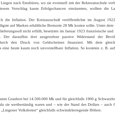
n Lingen nach Emsbüren, wo sie eventuell mit der Rektoratsschule ve
diesem Vorschlag kaum Erfolgschancen einräumten, wollten die La
 die Inflation. Der Kreisausschuß veröffentlichte im August 1922
illigste auf Marken erhältliche Brotsorte 28 Mk kosten sollte. Unter de
lieferungssoll nicht erfüllt, besetzten im Januar 1923 französische un
s. Der daraufhin dort ausgerufene passive Widerstand der Bevö
durch den Druck von Geldscheinen finanziert. Mit dem gleichze
es eine heute kaum noch unvorstellbare Inflation. So kosteten z. B. 
Gramm Graubrot bei 14.500.000 Mk und für gleichfalls 1900 g Schwarzb
 da sie wertbeständig waren und – wie der Stand des Dollars – auch
aut „Lingener Volksboten“ gleichfalls schwindelerregende Höhen: