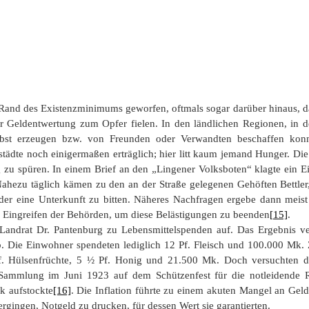
and des Existenzminimums geworfen, oftmals sogar darüber hinaus, da
 Geldentwertung zum Opfer fielen. In den ländlichen Regionen, in 
elbst erzeugen bzw. von Freunden oder Verwandten beschaffen konn
ßstädte noch einigermaßen erträglich; hier litt kaum jemand Hunger. 
g zu spüren. In einem Brief an den „Lingener Volksboten“ klagte ein E
Nahezu täglich kämen zu den an der Straße gelegenen Gehöften Bettler, d
 eine Unterkunft zu bitten. Näheres Nachfragen ergebe dann meist a
n Eingreifen der Behörden, um diese Belästigungen zu beenden
[15]
.
andrat Dr. Pantenburg zu Lebensmittelspenden auf. Das Ergebnis verö
ab. Die Einwohner spendeten lediglich 12 Pf. Fleisch und 100.000 Mk
Pf. Hülsenfrüchte, 5 ½ Pf. Honig und 21.500 Mk. Doch versuchten d
e Sammlung im Juni 1923 auf dem Schützenfest für die notleidende
 aufstockte
[16]
. Die Inflation führte zu einem akuten Mangel an Geld
rgingen, Notgeld zu drucken, für dessen Wert sie garantierten.