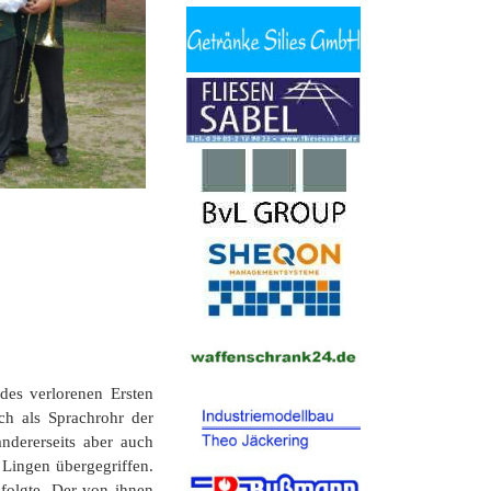
tel´ Elbergen
se Gleesen
e Funde
hle
s - Häuser
Fähr
es verlorenen Ersten
ch als Sprachrohr der
andererseits aber auch
 Lingen übergegriffen.
folgte. Der von ihnen