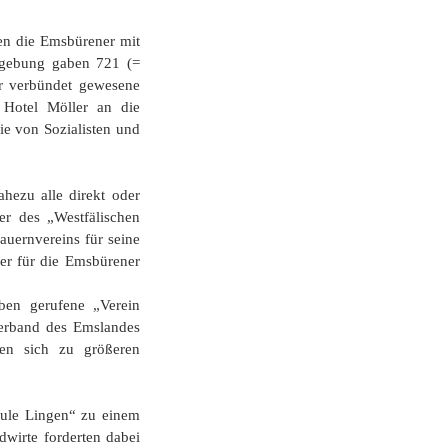
en die Emsbürener mit
mgebung gaben 721 (=
hr verbündet gewesene
 Hotel Möller an die
ie von Sozialisten und
hezu alle direkt oder
er des „Westfälischen
ernvereins für seine
er für die Emsbürener
ben gerufene „Verein
verband des Emslandes
en sich zu größeren
hule Lingen“ zu einem
wirte forderten dabei