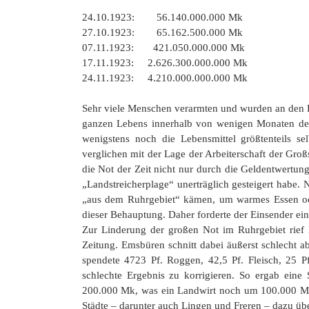
24.10.1923: 56.140.000.000 Mk
27.10.1923: 65.162.500.000 Mk
07.11.1923: 421.050.000.000 Mk
17.11.1923: 2.626.300.000.000 Mk
24.11.1923: 4.210.000.000.000 Mk
Sehr viele Menschen verarmten und wurden an den R
ganzen Lebens innerhalb von wenigen Monaten der
wenigstens noch die Lebensmittel größtenteils s
verglichen mit der Lage der Arbeiterschaft der Gro
die Not der Zeit nicht nur durch die Geldentwertun
„Landstreicherplage“ unerträglich gesteigert habe. 
„aus dem Ruhrgebiet“ kämen, um warmes Essen oder
dieser Behauptung. Daher forderte der Einsender ei
Zur Linderung der großen Not im Ruhrgebiet rief L
Zeitung. Emsbüren schnitt dabei äußerst schlecht 
spendete 4723 Pf. Roggen, 42,5 Pf. Fleisch, 25 
schlechte Ergebnis zu korrigieren. So ergab ein
200.000 Mk, was ein Landwirt noch um 100.000 Mk
Städte – darunter auch Lingen und Freren – dazu übe