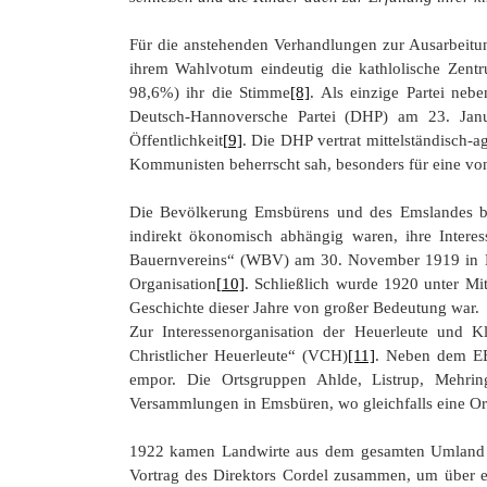
Für die anstehenden Verhandlungen zur Ausarbeitu
ihrem Wahlvotum eindeutig die kathlolische Ze
98,6%) ihr die Stimme
[8]
. Als einzige Partei neb
Deutsch-Hannoversche Partei (DHP) am 23. Janu
Öffentlichkeit
[9]
. Die DHP vertrat mittelständisch-a
Kommunisten beherrscht sah, besonders für eine v
Die Bevölkerung Emsbürens und des Emslandes bew
indirekt ökonomisch abhängig waren, ihre Interess
Bauernvereins“ (WBV) am 30. November 1919 in Em
Organisation
[10]
. Schließlich wurde 1920 unter M
Geschichte dieser Jahre von großer Bedeutung war.
Zur Interessenorganisation der Heuerleute und K
Christlicher Heuerleute“ (VCH)
[11]
. Neben dem EB
empor. Die Ortsgruppen Ahlde, Listrup, Mehri
Versammlungen in Emsbüren, wo gleichfalls eine Or
1922 kamen Landwirte aus dem gesamten Umland auf
Vortrag des Direktors Cordel zusammen, um über ei