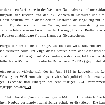
ng der neuen Verfassung in der Weimarer Nationalversammlung stärkt
ntrumspartei den Rücken. Von den 731 Wählern in Emsbüren und U
en dem Zentrum trat in dieser Zeit in Emsbüren die lange eng mit i
ar 1919, also erst nach den Wahlen, mit einer Veranstaltung im
grarische Interesssen und war unter der Losung „Los von Berlin“, das s
on Preußen unabhängige Provinz Hannover-Niedersachsen.
egte darüber hinaus die Frage, wie die Landwirtschaft, von der na
en vertreten sollte. Im Zuge dieses Streites warb der Geschäftsführ
sbüren und Elbergen auf Versammlungen des neugebildeten Kreisbau
ithilfe des WBV der „Emsländische Bauernverein“ (EBV) gegründet, d
leinbauern entwickelte sich der im Juni 1919 in Lengerich ins Le
V stieg der VCH zum wichtigsten wirtschaftspolitischen Interessen
ngen, Leschede und Elbergen des sehr rührigen VCH versammelt
tsgruppe bestand
[12]
.
 Initiative des „Vereins ehemaliger Schüler der Landwirtschaftssc
nen Neubau der Landwirtschaftlichen Schule zu diskutieren. Die Land