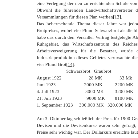
eine Verlegung der neu zu errichtenden Schule vo
Obwohl die führenden Landwirtschaftsvertreter 
Versammlungen für diesen Plan werben
[13]
.
Das beherrschende Thema dieser Jahre war jedoch
Brotpreises, wobei vier Pfund Schwarzbrot als die b
habe das durch den Versailler Vertrag festgelegte Ab
Ruhrgebiet, das Wirtschaftszentrum des Reiche
Arbeitsverweigerung für die Besatzer, wurde 
Industrieproduktion dieses Gebietes verursachte di
vier Pfund Brot
[14]
:
Schwarzbrot Graubrot
August 1922 28 MK 33 Mk
Juni 1923 2000 MK 2200 MK
4. Juli 1923 3000 MK 3200 MK
21. Juli 1923 9000 MK 8100 MK
1. September 1923 300.000 MK 320.000 MK
Am 3. Oktober lag schließlich der Preis für 1900 
Devisen und die Devisenkurse waren sehr gefragt,
Preise sehr wichtig war. Der Dollarkurs erreichte l