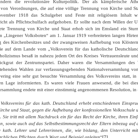
sondern die revolutionäre Kulturpolitik. Der als kämpferische At
 von Verordnungen, die auf eine völlige Trennung von Kirche und St
ovember 1918 das Schulgebet und Feste mit religiösem Inhalt w
rricht als Pflichtschulfach aufgehoben. Er sollte nach dem Willen de
tete Trennung von Kirche und Staat erhob sich im Emsland ein Stur
m „Lingener Volksboten“ am 1. Januar 1919 verbreiteten langen Hirten
ng des Kirchenbesitzes und der zwangsweisen Aufhebung von Klöster
ie auf dem Lande vom „Volksverein für das katholische Deutschland
olizismus besaß in nahezu jedem Ort des Kreises Vertrauensleute und 
Rückgrat der Zentrumspartei. Daher waren die Versammlungen des V
stehenden Wahlen zur verfassungsgebenden Nationalversammlung vom
ng eine sehr gut besuchte Versammlung des Volksvereins statt, in 
hen Lage informierten. Es waren viele Frauen anwesend, die bei die
rsammlung endete mit einer einstimmig angenommenen Resolution, in d
olksvereins für das kath. Deutschland erhebt entschiedenen Einspru
rche und Staat, gegen die Aufhebung der konfessionellen Volksschule 
 Sie tritt mit allem Nachdruck ein für das Recht der Kirche, ihren Ein
, sowie auch auf das Selbstbestimmungsrecht der Eltern inbezug auf d
ge kath. Lehrer und Lehrerinnen, die, wie bislang, den Unterricht m
rchlichen Pflichten durch Wort und Beispiel anleiten
“
[7]
.