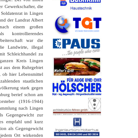
er Gewerkschafter, die
 Soldatenrat in Lingen
und der Landrat Albert
nach einem großen
 kontrollierendes
eiterschaft war die
ie Landwirte, illegal
it Schleichhandel zu
ganzen Kreis Lingen
st aus dem Ruhrgebiet
ob hier Lebensmittel
zahlenden staatlichen
evölkerung stark gegen
nburg berief schon am
steher (1916-1944)
sammlung nach Lingen
ls Gegengewicht zur
es empfahl und kurz
tion als Gegengewicht
 jedem Ort wirkenden