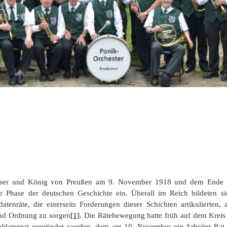
ndert
Der Richthof zu Emsüren
Bürsker Begriffskuriositäten
Kriegsende 1945
Engden
Das ´Domho
Aus der Kommunalpolitik
Die Firma BvL
Gleesen
Die Schleu
Auswanderung nach Amerika
Aus der Kirchenhistorie
Helschen, Hesselte, Moorlage
Historisch
Kunkemü
Die Emsbürener Bürger
Die Weimarer Republik
Leschede
Rothlübber
Helscher 
Spielball der Territorialmächte
1933 -1945
Listrup
Aus der Schulgeschichte
Mehringen
Ev.-luth. Kirchengemeinde
aiser und König von Preußen am 9. November 1918 und dem Ende d
e Phase der deutschen Geschichte ein. Überall im Reich bildeten si
atenräte, die einerseits Forderungen dieser Schichten artikulierten, 
nd Ordnung zu sorgen
[1]
. Die Rätebewegung hatte früh auf dem Kreis
datenrat gegründet worden, dem am 10. November ein Arbeiter-Rat 