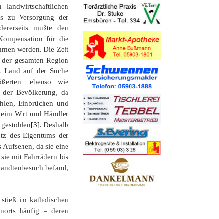
 landwirtschaftlichen
its zu Versorgung der
dererseits mußte den
 Kompensation für die
mmen werden. Die Zeit
 der gesamten Region
as Land auf der Suche
rößerten, ebenso wie
t der Bevölkerung, da
ählen, Einbrüchen und
beim Wirt und Händler
 gestohlen
[3]
. Deshalb
tz des Eigentums der
 Aufsehen, da sie eine
ie mit Fahrrädern bis
rwandtenbesuch befand,
stieß im katholischen
norts häufig – deren