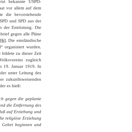
heist bekannte USPD-
aat vor allem auf dem
ie die bevorstehende
r USPD und SPD aus der
m der Entrüstung. Die
brief gegen alle Pläne
n
[6]
. Die emsländische
“ organisiert wurden.
bildete zu dieser Zeit
olksvereins zugleich
 19. Januar 1919. In
der unter Leitung des
ser zukunftsweisenden
er es hieß:
ch gegen die geplante
und die Entfernung des
fluß auf Erziehung und
ie religiöse Erziehung
it Gebet beginnen und