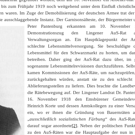
d bis zum Frühjahr 1919 noch weitgehend unter dem Einfluß christlich
nen waren. Im Zuge der Demobilisierung der deutschen Armee trat der
die ausschlaggebende Instanz.
Der Garnisonsälteste, der Bürgermeister 
Peter Pantenburg erkannten am 10. November 
Demonstrationszug den Lingener AuS-Rat als
Verwaltungsorgan an. Ein Hauptklagepunkt der Arb
schlechte Lebensmittelversorgung. Sie beschuldigte d
Lebensmittel für den Schwarzmarkt zu horten, um dam
betreiben. Daher ging der AuS-Rat dazu über, im 
sogenannte Lebensmittelrevisionen durchzuführen. Selb
kamen Kommissionen der AuS-Räte, um nachzuprüfen, 
zurückgehalten würden, anstatt sie zu den schlecht 
Ablieferungsstellen zu liefern. Dies brachte die Landb
die Rätebewegung auf. Der Lingener Landrat Dr. Pante
16. November 1918 den Emsbürener Gemeindevor
Heinrich Korte und dessen Amtskollegen zu einer Ver
ein, wo er ihnen die Gründung von Bauernräten a
„
ausschließlich sozialistischen Färbung
“ des AuS-Rat
darauf sogar anordnete
[2]
. Neben der politischen Funk
zu den AuS-Räten war die Hauptaufgabe der nun in