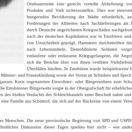
Ortsbauernräte eine gerecht verteilte Ablieferung von
Produkte und Vieh sicherzustellen. Dies war einerse
hungernden Bevölkerung der Städte erforderlich, an
Forderungen der Alliierten nach Sachlieferungen als
durch Deutsche angerichteten Kriegsschäden nachgeko
nach der deutschen Kapitulation war in Emsbüren und
von Unsicherheit geprägt. Hamsterer durchstreiften d
nach Lebensmitteln. Demobilisierte Soldaten verg
entlaufene oder entlassene Kriegsgefangene, die Angs
sich die Berichte über von ihnen verübten Viehdiebst
Überfällen häuften. In Emsbüren wurde beispielsweise 
n Männer- und Frauenkleidung sowie der Vorrat an Schinken und Speck
m ganzen Kreis sogenannten Einwohner- oder Bürgerwehren zum Schu
Die Emsbürener Bürgerwehr sorgte in der Obergrafschaft für erhebliches
n des bloßen Verdachts des Schleichhandels unter Beschuß nahm und s
e eine Familie aus Schüttorf, die sich auf der Rückreise von einem Ve
er der Menschen. Die neue provisorische Regierung von SPD und USPD 
ntlichen Diskussion dieser Tagen spielten hier nicht – wie ander