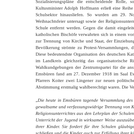
Sozialisierungspläne die entscheidende Rolle, 
Kultusminister Adolph Hoffmann erließ eine Reihe
Schulsektor hinausliefen. So wurden am 29. N
Weihnachtsfeier untersagt sowie der Religionsunte
Schule entfernt werden. Gegen die damit eingelei
katholischen Bischöfe verwahrten sich in einem vo
zur Trennung von Kirche und Staat, der Einziehu
Bevölkerung strömte zu Protest-Versammlungen, d
Diese bedeutendste Organisation des deutschen Kath
im Landkreis gleichzeitig das organisatorische 
Wahlkundgebungen der Zentrumspartei für die an
Emsbüren fand am 27. Dezember 1918 im Saal Everi
Pfarrers Koiter zwei Lingener zur neuen politisc
Abstimmung erstmalig wahlberechtigt waren. Die Ve
„
Die heute in Emsbüren tagende Versammlung des V
gewaltsame und verfassungswidrige Trennung von Ki
Religionsunterrichtes aus den Lehrplan der Schulen.
Unterricht der Jugend in wirksamer Weise auszuüben
ihrer Kinder. Sie fordert für ihre Schulen gläubi
schließen und die Kinder auch zur Erfüllung ihrer ki