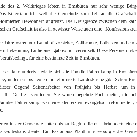
 des 2. Weltkrieges lebten in Emsbüren nur sehr wenige Bürge
Das ist erstaunlich, weil die Gemeinde zum Teil an die Grafschaf
reformierten Bewohnern angrenzt. Die Kreisgrenze zwischen dem kat
tischen Grafschaft ist also in gewisser Weise auch eine „Konfessionsgr
er Jahre waren nur Bahnhofsvorsteher, Zollbeamte, Polizisten und ein
tem Bekenntnis; Lutheraner gab es nur vereinzelt. Diese Personen leb
 berufsbedingt, für eine bestimmte Zeit in Emsbüren.
eses Jahrhunderts siedelte sich die Familie Fahrenkamp in Emsbüre
e, in dem es bis heute eine reformierte Landeskirche gibt. Schon End
ieser Gegend Saisonarbeiter von Frühjahr bis Herbst, um in
ter ihr Geld zu verdienen. Sie waren begehrte Facharbeiter, die bei
amilie Fahrenkamp war eine der ersten evangelisch-reformierten,
e.
ten in der Gemeinde hatten bis zu Beginn dieses Jahrhunderts eine e
als Gotteshaus diente. Ein Pastor aus Plantlünne versorgte die Gem