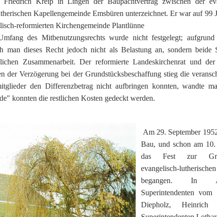
Friedrich Kreip in Lingen der Baupachtvertrag zwischen der evan
therischen Kapellengemeinde Emsbüren unterzeichnet. Er war auf 99 Ja
lisch-reformierten Kirchengemeinde Plantlünne
Umfang des Mitbenutzungsrechts wurde nicht festgelegt; aufgrund 
 man dieses Recht jedoch nicht als Belastung an, sondern beide S
lichen Zusammenarbeit. Der reformierte Landeskirchenrat und der 
 der Verzögerung bei der Grundstücksbeschaffung stieg die verans
ieder den Differenzbetrag nicht aufbringen konnten, wandte man
de" konnten die restlichen Kosten gedeckt werden.
Am 29. September 1952
Bau, und schon am 10.
das Fest zur Grun
evangelisch-lutherisc
begangen. In A
Superintendenten vom 
Diepholz, Heinric
Superintendenten Lothar