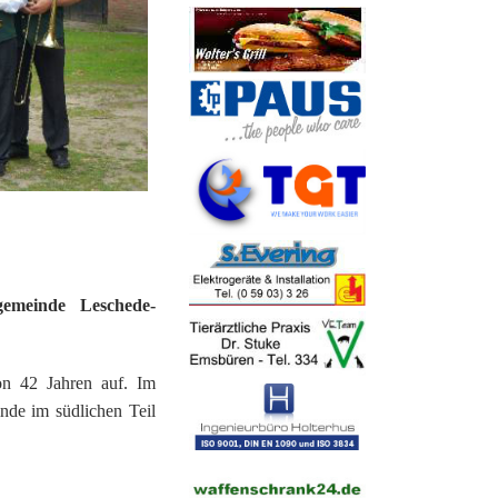
tel´ Elbergen
se Gleesen
e Funde
hle
s - Häuser
Fähr
gemeinde Leschede-
on 42 Jahren auf. Im
nde im südlichen Teil