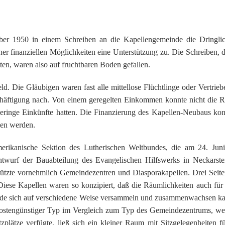
 1950 in einem Schreiben an die Kapellengemeinde die Dringlich
r finanziellen Möglichkeiten eine Unterstützung zu. Die Schreiben, d
en, waren also auf fruchtbaren Boden gefallen.
 Die Gläubigen waren fast alle mittellose Flüchtlinge oder Vertriebe
chäftigung nach. Von einem geregelten Einkommen konnte nicht die Re
geringe Einkünfte hatten. Die Finanzierung des Kapellen-Neubaus kon
en werden.
erikanische Sektion des Lutherischen Weltbundes, die am 24. Juni
wurf der Bauabteilung des Evangelischen Hilfswerks in Neckarstei
tützte vornehmlich Gemeindezentren und Diasporakapellen. Drei Seite
Diese Kapellen waren so konzipiert, daß die Räumlichkeiten auch für 
de sich auf verschiedene Weise versammeln und zusammenwachsen ka
kostengünstiger Typ im Vergleich zum Typ des Gemeindezentrums, we
plätze verfügte, ließ sich ein kleiner Raum mit Sitzgelegenheiten f