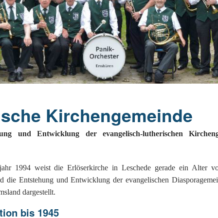
ndert
Der Richthof zu Emsüren
Bürsker Begriffskuriositäten
Kriegsende 1945
Engden
Das ´Domho
Aus der Kommunalpolitik
Die Firma BvL
Gleesen
Die Schleu
Auswanderung nach Amerika
Aus der Kirchenhistorie
Helschen, Hesselte, Moorlage
Historisch
Kunkemü
Die Emsbürener Bürger
Die Weimarer Republik
Leschede
Rothlübber
Helscher 
Spielball der Territorialmächte
1933 -1945
Listrup
rische Kirchengemeinde
Aus der Schulgeschichte
Mehringen
ung und Entwicklung der evangelisch-lutherischen Kirchen
Ev.-luth. Kirchengemeinde
jahr 1994 weist die Erlöserkirche in Leschede gerade ein Alter v
rd die Entstehung und Entwicklung der evangelischen Diasporagemei
sland dargestellt.
tion bis 1945