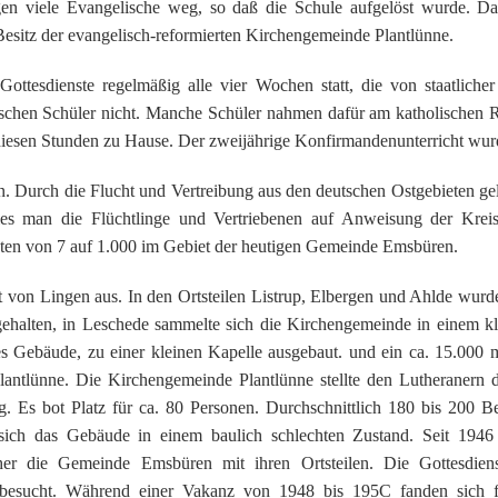
gen viele Evangelische weg, so daß die Schule aufgelöst wurde. D
Besitz der evangelisch-reformierten Kirchengemeinde Plantlünne.
ottesdienste regelmäßig alle vier Wochen statt, die von staatlicher
ischen Schüler nicht. Manche Schüler nahmen dafür am katholischen Rel
 diesen Stunden zu Hause. Der zweijährige Konfirmandenunterricht wurde
n. Durch die Flucht und Vertreibung aus den deutschen Ostgebieten ge
es man die Flüchtlinge und Vertriebenen auf Anweisung der Kreis
nten von 7 auf 1.000 im Gebiet der heutigen Gemeinde Emsbüren.
t von Lingen aus. In den Ortsteilen Listrup, Elbergen und Ahlde wurd
gehalten, in Leschede sammelte sich die Kirchengemeinde in einem kl
ses Gebäude, zu einer kleinen Kapelle ausgebaut. und ein ca. 15.000
lantlünne. Die Kirchengemeinde Plantlünne stellte den Lutheranern 
ng. Es bot Platz für ca. 80 Personen. Durchschnittlich 180 bis 200 
sich das Gebäude in einem baulich schlechten Zustand. Seit 1946 
cher die Gemeinde Emsbüren mit ihren Ortsteilen. Die Gottesdien
 besucht. Während einer Vakanz von 1948 bis 195C fanden sich fr