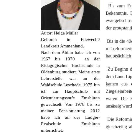
Bis zum Ende
Bekenntnis. 
evangelisch-
der protestan
Autor: Helga Müller
Geboren in Edewecht/
Bis in die 40
Landkreis Ammenland.
mit reformier
Nach dem Abitur habe ich von
hauptsächlich
1967 bis 1970 an der
Pädagogischen Hochschule in
Zu Beginn di
Oldenburg studiert. Meine erste
dem Land Lipp
Lehrerstelle war an der
kamen aus d
Waldschule Leschede. 1975 bin
Ziegeleiarbei
ich zur Hauptschule mit
Orientierungsstufe Emsbüren
waren. Die F
gewechselt. Von 1978 bis zu
ansässig wurd
meiner Pensionierung 2012
habe ich an der Ludger-
Die Reformier
Realschule Emsbüren
gleichzeitig 
unterrichtet.