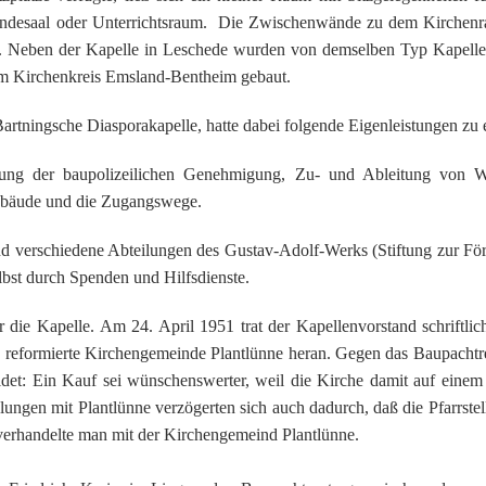
eindesaal oder Unterrichtsraum. Die Zwischenwände zu dem Kirchen
. Neben der Kapelle in Leschede wurden von demselben Typ Kapelle
m Kirchenkreis Emsland-Bentheim gebaut.
artningsche Diasporakapelle, hatte dabei folgende Eigenleistungen zu 
ung der baupolizeilichen Genehmigung, Zu- und Ableitung von Wa
Gebäude und die Zugangswege.
 verschiedene Abteilungen des Gustav-Adolf-Werks (Stiftung zur Fö
bst durch Spenden und Hilfsdienste.
die Kapelle. Am 24. April 1951 trat der Kapellenvorstand schriftlic
ie reformierte Kirchengemeinde Plantlünne heran. Gegen das Baupacht
t: Ein Kauf sei wünschenswerter, weil die Kirche damit auf einem
ngen mit Plantlünne verzögerten sich auch dadurch, daß die Pfarrstel
 verhandelte man mit der Kirchengemeind Plantlünne.