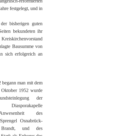
gelisch-reformierten
hre festgelegt, und in
der bisherigen guten
eiten bekundeten ihr
Kreiskirchenvorstand
chlagte Bausumme von
 sich erfolgreich an
 begann man mit dem
 Oktober 1952 wurde
dsteinlegung der
hen Diasporakapelle
nwesenheit des
Sprengel Osnabrück-
h Brandt, und des
 Stark als Ephorus des