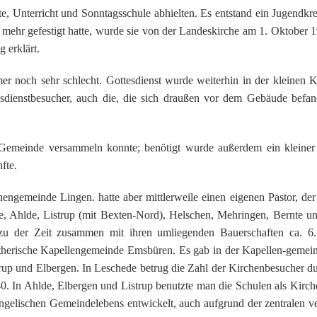
e, Unterricht und Sonntagsschule abhielten. Es entstand ein Jugendkre
 mehr gefestigt hatte, wurde sie von der Landeskirche am 1. Oktober 
 erklärt.
r noch sehr schlecht. Gottesdienst wurde weiterhin in der kleinen K
esdienstbesucher, auch die, die sich draußen vor dem Gebäude befan
Gemeinde versammeln konnte; benötigt wurde außerdem ein kleiner 
fte.
engemeinde Lingen. hatte aber mittlerweile einen eigenen Pastor, de
, Ahlde, Listrup (mit Bexten-Nord), Helschen, Mehringen, Bernte un
zu der Zeit zusammen mit ihren umliegenden Bauerschaften ca. 6
utherische Kapellengemeinde Emsbüren. Es gab in der Kapellen-gemeind
strup und Elbergen. In Leschede betrug die Zahl der Kirchenbesucher du
40. In Ahlde, Elbergen und Listrup benutzte man die Schulen als Kirch
ngelischen Gemeindelebens entwickelt, auch aufgrund der zentralen v