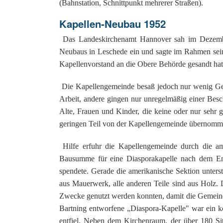
(Bahnstation, Schnittpunkt mehrerer Straßen).
Kapellen-Neubau 1952
Das Landeskirchenamt Hannover sah im Dezember
Neubaus in Leschede ein und sagte im Rahmen seine
Kapellenvorstand an die Obere Behörde gesandt hatt
Die Kapellengemeinde besaß jedoch nur wenig Geld.
Arbeit, andere gingen nur unregelmäßig einer Bes
Alte, Frauen und Kinder, die keine oder nur sehr 
geringen Teil von der Kapellengemeinde übernomm
Hilfe erfuhr die Kapellengemeinde durch die am
Bausumme für eine Diasporakapelle nach dem Ent
spendete. Gerade die amerikanische Sektion unters
aus Mauerwerk, alle anderen Teile sind aus Holz. 
Zwecke genutzt werden konnten, damit die Gemein
Bartning entworfene „Diaspora-Kapelle" war ein 
entfiel. Neben dem Kirchenraum, der über 180 Sitz