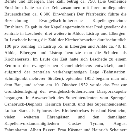
Bernte und Elbergen. Ihre Zahl betrug ca. 750. (Die Gemeinde
Emsbüren hatte zu der Zeit zusammen mit ihren umliegenden
Bauerschaften ca. 6.300 Einwohner.) Der Pfarrbezirk führte die
Bezeichnung: Evangelisch-lutherische Kapellengemeinde
Emsbüren. Es gab in der Kapellengemeinde vier Predigtstellen: die
zentrale in Leschede, drei weitere in Ahlde, Listrup und Elbergen.
In Leschede betrug die Zahl der Kirchenbesucher durchschnittlich
180 pro Sonntag, in Listrup 55, in Elbergen und Ahlde ca. 40. In
Ahlde, Elbergen und Listrup benutzte man die Schulen als
Kirchenersatz. Im Laufe der Zeit hatte sich Leschede zu einem
Zentrum des evangelischen Gemeindelebens entwickelt, auch
aufgrund der zentralen verkehrsgünstigen Lage (Bahnstation,
Schnittpunkt mehrerer Straßen). eptember 1952 begann man mit
dem Bau, und schon am 10. Oktober 1952 wurde das Fest zur
Grundsteinlegung der evangelisch-lutherischen Diasporakapelle
begangen. In Anwesenheit des Superintendenten vom Sprengel
Osnabrück-Diepholz, Heinrich Brandt, und des Superintendenten
Lothar Stark als Ephorus des Kirchenkreises Emsland-Bentheim,
vielen weiteren Ehrengästen und den damaligen
Kapellenvorstandsmitgliedern Gustav Tyrann, August
Fahrenkamp, Albert Eggert, Erna Kästner und Heinrich Scheinert