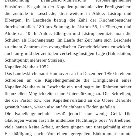
Bezeichnung: Evangelisch-lutherische Kapellengemeinde
Emsbüren. Es gab in der Kapellen-gemeinde vier Predigtstellen:
die zentrale in Leschede, drei weitere in Ahlde. Listrup und
Elbergen. In Leschede betrug die Zahl der Kirchenbesucher
durchschnittlich 180 pro Sonntag, in Listrup 55, in Elbergen und
Ahlde ca. 40. In Ahlde, Elbergen und Listrup benutzte man die
Schulen als Kirchenersatz. Im Laufe der Zeit hatte sich Leschede
zu einem Zentrum des evangelischen Gemeindelebens entwickelt,
auch aufgrund der zentralen verkehrsgünstigen Lage (Bahnstation,
Schnittpunkt mehrerer Straßen).
Kapellen-Neubau 1952
Das Landeskirchenamt Hannover sah im Dezember 1950 in einem
Schreiben an die Kapellengemeinde die Dringlichkeit eines
Kapellen-Neubaus in Leschede ein und sagte im Rahmen seiner
finanziellen Möglichkeiten eine Unterstützung zu. Die Schreiben,
die der Pastor bzw. der Kapellenvorstand an die Obere Behörde
gesandt hatten, waren also auf fruchtbaren Boden gefallen.
Die Kapellengemeinde besaß jedoch nur wenig Geld. Die
Gläubigen waren fast alle mittellose Flüchtlinge oder Vertriebene;
viele hatten keine Arbeit, andere gingen nur unregelmäßig einer
Beschäftigung nach. Von einem geregelten Einkommen konnte