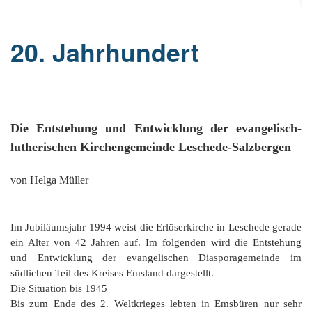
Or
Ke
bi
D
Bü
Bü
8
E
In
1
K
bi
&
20. Jahrhundert
Sc
Si
E
B
1
Ah
1
Ak
u
Ju
Ja
D
A
G
He
B
4
´s
1
Ja
D
B
Ol
En
´
Be
Ja
Pa
In
Ke
i
E
Be
-
a
Die Entstehung und Entwicklung der evangelisch-
Dr
Tr
Mi
1
Or
A
lutherischen Kirchengemeinde Leschede-Salzbergen
H
B
Ja
El
Jü
Sc
Hi
Di
Ze
B
E
B
1
M
von Helga Müller
E
&
Fr
in
Ja
Ch
1
in
El
E
Bü
Na
E
Ja
A
B
in
2
pu
Bü
Im Jubiläumsjahr 1994 weist die Erlöserkirche in Leschede gerade
Pf
B
B
E
G
Ja
a
Sc
D
2
Hi
ein Alter von 42 Jahren auf. Im folgenden wird die Entstehung
Er
1
M
G
H
Ja
F
B
und Entwicklung der evangelischen Diasporagemeinde im
He
Ka
Ni
südlichen Teil des Kreises Emsland dargestellt.
W
He
Di
He
im
D
K
in
Die Situation bis 1945
di
Mo
S
He
Ke
Ri
1
´t
Bis zum Ende des 2. Weltkrieges lebten in Emsbüren nur sehr
El