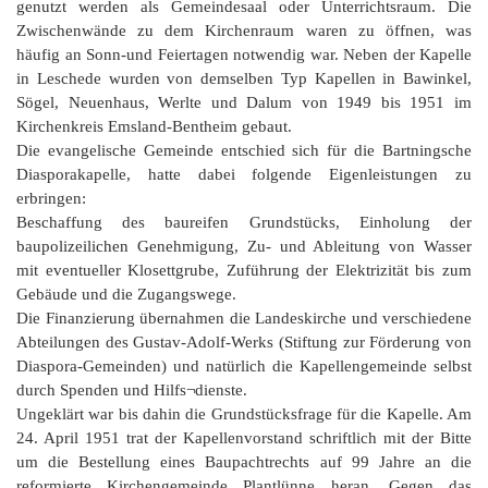
genutzt werden als Gemeindesaal oder Unterrichtsraum. Die
Zwischenwände zu dem Kirchenraum waren zu öffnen, was
häufig an Sonn-und Feiertagen notwendig war. Neben der Kapelle
in Leschede wurden von demselben Typ Kapellen in Bawinkel,
Sögel, Neuenhaus, Werlte und Dalum von 1949 bis 1951 im
Kirchenkreis Emsland-Bentheim gebaut.
Die evangelische Gemeinde entschied sich für die Bartningsche
Diasporakapelle, hatte dabei folgende Eigenleistungen zu
erbringen:
Beschaffung des baureifen Grundstücks, Einholung der
baupolizeilichen Genehmigung, Zu- und Ableitung von Wasser
mit eventueller Klosettgrube, Zuführung der Elektrizität bis zum
Gebäude und die Zugangswege.
Die Finanzierung übernahmen die Landeskirche und verschiedene
Abteilungen des Gustav-Adolf-Werks (Stiftung zur Förderung von
Diaspora-Gemeinden) und natürlich die Kapellengemeinde selbst
durch Spenden und Hilfs¬dienste.
Ungeklärt war bis dahin die Grundstücksfrage für die Kapelle. Am
24. April 1951 trat der Kapellenvorstand schriftlich mit der Bitte
um die Bestellung eines Baupachtrechts auf 99 Jahre an die
reformierte Kirchengemeinde Plantlünne heran. Gegen das