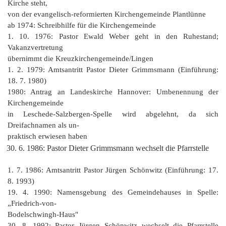
Kirche steht,
von der evangelisch-reformierten Kirchengemeinde Plantlünne
ab 1974: Schreibhilfe für die Kirchengemeinde
1. 10. 1976: Pastor Ewald Weber geht in den Ruhestand;
Vakanzvertretung
übernimmt die Kreuzkirchengemeinde/Lingen
1. 2. 1979: Amtsantritt Pastor Dieter Grimmsmann (Einführung:
18. 7. 1980)
1980: Antrag an Landeskirche Hannover: Umbenennung der
Kirchengemeinde
in Leschede-Salzbergen-Spelle wird abgelehnt, da sich
Dreifachnamen als un‑
praktisch erwiesen haben
6. 1986: Pastor Dieter Grimmsmann wechselt die Pfarrstelle
1. 7. 1986: Amtsantritt Pastor Jürgen Schönwitz (Einführung: 17.
8. 1993)
19. 4. 1990: Namensgebung des Gemeindehauses in Spelle:
„Friedrich-von‑
Bodelschwingh-Haus"
30. 8. 1992: Pastor Jürgen Schönwitz wechselt die Pfarrstelle