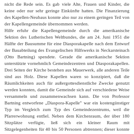
nicht die Rede sein. Es gab viele Alte, Frauen und Kinder, die
keine oder nur sehr geringe Einkünfte hatten. Die Finanzierung
des Kapellen-Neubaus konnte also nur zu einem geringen Teil von
der Kapellengemeinde übernommen werden.
Hilfe erfuhr die Kapellengemeinde durch die amerikanische
Sektion des Lutherischen Weltbundes, die am 24. Juni 1951 die
Hälfte der Bausumme für eine Diasporakapelle nach dem Entwurf
der Bauabteilung des Evangelischen Hilfswerks in Neckarsteinach
(Otto Bartning) spendete. Gerade die amerikanische Sektion
unterstützte vornehmlich Gemeindezentren und Diasporakapellen.
Drei Seiten der Kirche bestehen aus Mauerwerk, alle anderen Teile
sind aus Holz. Diese Kapellen waren so konzipiert, daß die
Räumlichkeiten auch für außergottesdienstliche Zwecke genutzt
werden konnten, damit die Gemeinde sich auf verschiedene Weise
versammeln und zusammenwachsen kann. Die von Professor
Bartning entworfene „Diaspora-Kapelle" war ein kostengünstiger
Typ im Vergleich zum Typ des Gemeindezentrums, weil die
Pfarrerwohnung entfiel. Neben dem Kirchenraum, der über 180
Sitzplätze verfügte, ließ sich ein kleiner Raum mit
Sitzgelegenheiten für 40 bis 50 Personen abtrennen; dieser konnte