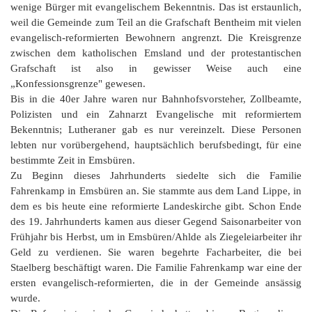
G
M
z
B
Ke
L
wenige Bürger mit evangelischem Bekenntnis. Das ist erstaunlich,
Ju
A
E
weil die Gemeinde zum Teil an die Grafschaft Bentheim mit vielen
in
Hi
K
L
de
Bü
Li
evangelisch-reformierten Bewohnern angrenzt. Die Kreisgrenze
G
F
Di
Ko
Be
He
Ro
zwischen dem katholischen Emsland und der protestantischen
a
M
F
F
-
Grafschaft ist also in gewisser Weise auch eine
A
B
D
H
„Konfessionsgrenze" gewesen.
de
´
Bis in die 40er Jahre waren nur Bahnhofsvorsteher, Zollbeamte,
A
Ki
´
Polizisten und ein Zahnarzt Evangelische mit reformiertem
n
Di
E
Bekenntnis; Lutheraner gab es nur vereinzelt. Diese Personen
A
W
lebten nur vorübergehend, hauptsächlich berufsbedingt, für eine
Di
Re
bestimmte Zeit in Emsbüren.
E
Zu Beginn dieses Jahrhunderts siedelte sich die Familie
1
B
Fahrenkamp in Emsbüren an. Sie stammte aus dem Land Lippe, in
-
dem es bis heute eine reformierte Landeskirche gibt. Schon Ende
Sp
des 19. Jahrhunderts kamen aus dieser Gegend Saisonarbeiter von
A
de
Frühjahr bis Herbst, um in Emsbüren/Ahlde als Ziegeleiarbeiter ihr
de
Te
Geld zu verdienen. Sie waren begehrte Facharbeiter, die bei
Sc
Staelberg beschäftigt waren. Die Familie Fahrenkamp war eine der
Ev
ersten evangelisch-reformierten, die in der Gemeinde ansässig
lu
wurde.