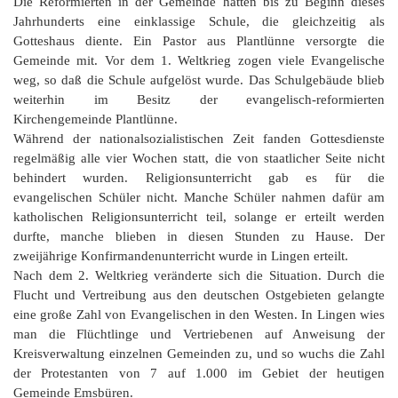
K
Die Reformierten in der Gemeinde hatten bis zu Beginn dieses
Jahrhunderts eine einklassige Schule, die gleichzeitig als
Gotteshaus diente. Ein Pastor aus Plantlünne versorgte die
Gemeinde mit. Vor dem 1. Weltkrieg zogen viele Evangelische
weg, so daß die Schule aufgelöst wurde. Das Schulgebäude blieb
weiterhin im Besitz der evangelisch-reformierten
Kirchengemeinde Plantlünne.
Während der nationalsozialistischen Zeit fanden Gottesdienste
regelmäßig alle vier Wochen statt, die von staatlicher Seite nicht
behindert wurden. Religionsunterricht gab es für die
evangelischen Schüler nicht. Manche Schüler nahmen dafür am
katholischen Religionsunterricht teil, solange er erteilt werden
durfte, manche blieben in diesen Stunden zu Hause. Der
zweijährige Konfirmandenunterricht wurde in Lingen erteilt.
Nach dem 2. Weltkrieg veränderte sich die Situation. Durch die
Flucht und Vertreibung aus den deutschen Ostgebieten gelangte
eine große Zahl von Evangelischen in den Westen. In Lingen wies
man die Flüchtlinge und Vertriebenen auf Anweisung der
Kreisverwaltung einzelnen Gemeinden zu, und so wuchs die Zahl
der Protestanten von 7 auf 1.000 im Gebiet der heutigen
Gemeinde Emsbüren.