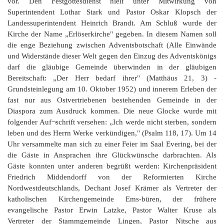
vor. Den Festgottesdienst hielt unter Mitwirkung von
Superintendent Lothar Stark und Pastor Oskar Klopsch der
Landessuperintendent Heinrich Brandt. Am Schluß wurde der
Kirche der Name „Erlöserkirche" gegeben. In diesem Namen soll
die enge Beziehung zwischen Adventsbotschaft (Alle Einwände
und Widerstände dieser Welt gegen den Einzug des Adventskönigs
darf die gläubige Gemeinde überwinden in der gläubigen
Bereitschaft: „Der Herr bedarf ihrer" (Matthäus 21, 3) -
Grundsteinlegung am 10. Oktober 1952) und innerem Erleben der
fast nur aus Ostvertriebenen bestehenden Gemeinde in der
Diaspora zum Ausdruck kommen. Die neue Glocke wurde mit
folgender Auf¬schrift versehen: „Ich werde nicht sterben, sondern
leben und des Herrn Werke verkündigen," (Psalm 118, 17). Um 14
Uhr versammelte man sich zu einer Feier im Saal Evering, bei der
die Gäste in Ansprachen ihre Glückwünsche darbrachten. Als
Gäste konnten unter anderen begrüßt werden: Kirchenpräsident
Friedrich Middendorff von der Reformierten Kirche
Nordwestdeutschlands, Dechant Josef Krämer als Vertreter der
katholischen Kirchengemeinde Ems-büren, der frühere
evangelische Pastor Erwin Latzke, Pastor Walter Kruse als
Vertreter der Stammgemeinde Lingen, Pastor Nitsche aus