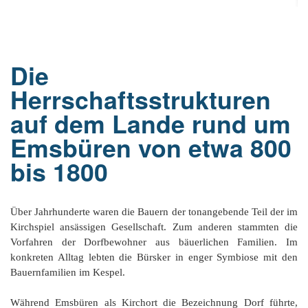
Or
Ke
bi
D
Bü
Bü
8
E
In
1
K
bi
&
Sc
Si
E
B
1
Ah
1
Ak
u
Die
Ju
Ja
D
A
G
He
B
4
´s
Herrschaftsstrukturen
1
Ja
D
B
Ol
En
´
Be
Ja
Pa
In
auf dem Lande rund um
Ke
i
E
Be
-
a
Dr
Tr
Mi
1
Emsbüren von etwa 800
Or
A
H
B
Ja
El
Jü
bis 1800
Sc
Hi
Di
Ze
B
E
B
1
M
E
&
Fr
in
Ja
Ch
1
in
El
E
Bü
Na
E
Ja
A
Über Jahrhunderte waren die Bauern der tonangebende Teil der im
B
in
2
pu
Bü
Pf
B
Kirchspiel ansässigen Gesellschaft. Zum anderen stammten die
B
E
G
Ja
a
Sc
D
2
Hi
Er
Vorfahren der Dorfbewohner aus bäuerlichen Familien. Im
1
M
G
H
Ja
F
B
He
konkreten Alltag lebten die Bürsker in enger Symbiose mit den
Ka
Ni
W
He
Bauernfamilien im Kespel.
Di
He
im
D
K
in
di
Mo
S
He
Ke
Ri
1
´t
El
Während Emsbüren als Kirchort die Bezeichnung Dorf führte,