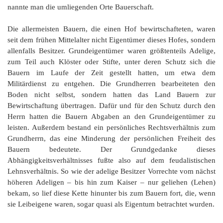
G
M
z
B
Ke
L
Ju
nannte man die umliegenden Orte Bauerschaft.
A
E
in
Hi
K
L
de
Bü
Li
G
Die allermeisten Bauern, die einen Hof bewirtschafteten, waren
F
Di
Ko
Be
He
Ro
a
seit dem frühen Mittelalter nicht Eigentümer dieses Hofes, sondern
M
F
F
-
A
allenfalls Besitzer. Grundeigentümer waren größtenteils Adelige,
B
D
H
de
zum Teil auch Klöster oder Stifte, unter deren Schutz sich die
´
A
Ki
Bauern im Laufe der Zeit gestellt hatten, um etwa dem
´
n
Militärdienst zu entgehen. Die Grundherren bearbeiteten den
Di
E
A
Boden nicht selbst, sondern hatten das Land Bauern zur
W
Bewirtschaftung übertragen. Dafür und für den Schutz durch den
Di
Re
Herrn hatten die Bauern Abgaben an den Grundeigentümer zu
E
leisten. Außerdem bestand ein persönliches Rechtsverhältnis zum
1
B
Grundherrn, das eine Minderung der persönlichen Freiheit des
-
Bauern bedeutete. Der Grundgedanke dieses
Sp
Abhängigkeitsverhältnisses fußte also auf dem feudalistischen
A
de
Lehnsverhältnis. So wie der adelige Besitzer Vorrechte vom nächst
de
Te
höheren Adeligen – bis hin zum Kaiser – nur geliehen (Lehen)
Sc
bekam, so lief diese Kette hinunter bis zum Bauern fort, die, wenn
Ev
sie Leibeigene waren, sogar quasi als Eigentum betrachtet wurden.
lu