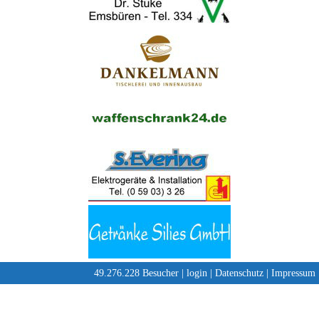
49.276.228 Besucher |
login
|
Datenschutz
|
Impressum