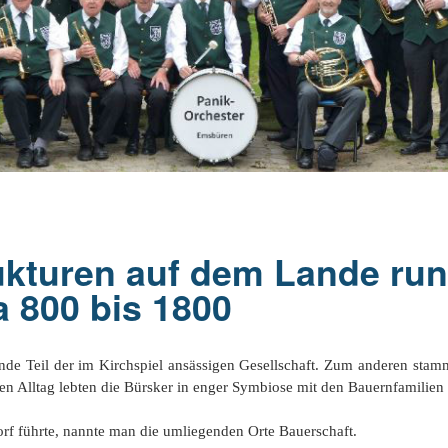
ndert
Der Richthof zu Emsüren
Bürsker Begriffskuriositäten
Kriegsende 1945
Engden
Das ´Domho
Aus der Kommunalpolitik
Die Firma BvL
Gleesen
Die Schleu
Auswanderung nach Amerika
Aus der Kirchenhistorie
Helschen, Hesselte, Moorlage
Historisch
Kunkemü
Die Emsbürener Bürger
Die Weimarer Republik
Leschede
Rothlübber
Helscher 
Spielball der Territorialmächte
1933 -1945
Listrup
rukturen auf dem Lande ru
Aus der Schulgeschichte
Mehringen
 800 bis 1800
Ev.-luth. Kirchengemeinde
de Teil der im Kirchspiel ansässigen Gesellschaft. Zum anderen stam
n Alltag lebten die Bürsker in enger Symbiose mit den Bauernfamilien
f führte, nannte man die umliegenden Orte Bauerschaft.