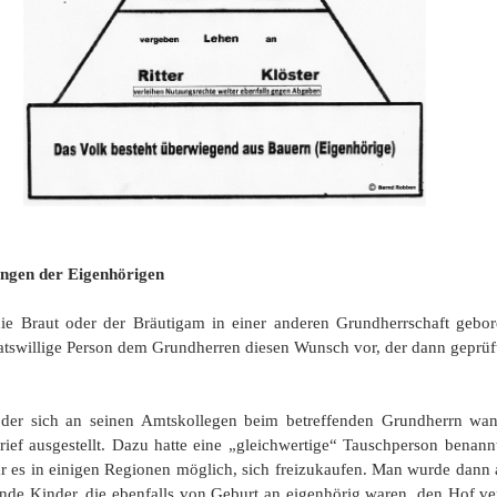
 Eigenhörigen
die Braut oder der Bräutigam in einer anderen Grundherrschaft geb
iratswillige Person dem Grundherren diesen Wunsch vor, der dann geprüf
, der sich an seinen Amtskollegen beim betreffenden Grundherrn wa
ef ausgestellt. Dazu hatte eine „gleichwertige“ Tauschperson benann
ar es in einigen Regionen möglich, sich freizukaufen. Man wurde dann a
de Kinder, die ebenfalls von Geburt an eigenhörig waren, den Hof ver