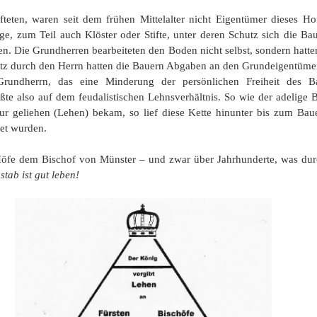
teten, waren seit dem frühen Mittelalter nicht Eigentümer dieses Hof
ge, zum Teil auch Klöster oder Stifte, unter deren Schutz sich die Ba
hen. Die Grundherren bearbeiteten den Boden nicht selbst, sondern hatt
utz durch den Herrn hatten die Bauern Abgaben an den Grundeigentüme
 Grundherrn, das eine Minderung der persönlichen Freiheit des B
te also auf dem feudalistischen Lehnsverhältnis. So wie der adelige 
r geliehen (Lehen) bekam, so lief diese Kette hinunter bis zum Baue
tet wurden.
Höfe dem Bischof von Münster – und zwar über Jahrhunderte, was durc
ab ist gut leben!