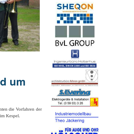
tel´ Elbergen
se Gleesen
e Funde
hle
s - Häuser
Fähr
nd um
mten die Vorfahren der
 im Kespel.