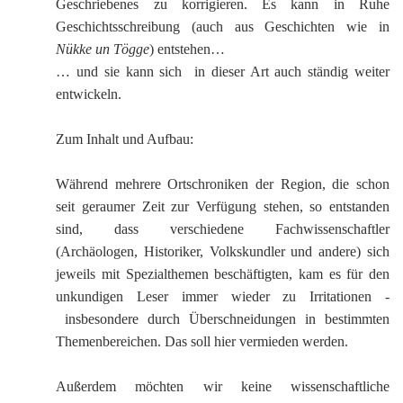
G
M
z
B
Geschriebenes zu korrigieren. Es kann in Ruhe
Ke
L
Ju
A
E
Geschichtsschreibung (auch aus Geschichten wie in
in
Hi
K
L
de
Bü
Li
Nükke
un
Tögge
) entstehen…
G
F
Di
Ko
Be
He
Ro
a
… und sie kann sich in dieser Art auch ständig weiter
M
F
F
-
A
entwickeln.
B
D
H
de
´
A
Ki
Zum Inhalt und Aufbau:
´
n
Di
E
A
W
Während mehrere Ortschroniken der Region, die schon
Di
Re
seit geraumer Zeit zur Verfügung stehen, so entstanden
E
sind, dass verschiedene Fachwissenschaftler
1
B
(Archäologen, Historiker, Volkskundler und andere) sich
-
jeweils mit Spezialthemen beschäftigten, kam es für den
Sp
A
unkundigen Leser immer wieder zu Irritationen -
de
de
Te
insbesondere durch Überschneidungen in bestimmten
Sc
Themenbereichen. Das soll hier vermieden werden.
Ev
lu
Außerdem möchten wir keine wissenschaftliche