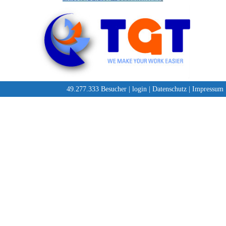
49.277.333 Besucher |
login
|
Datenschutz
|
Impressum