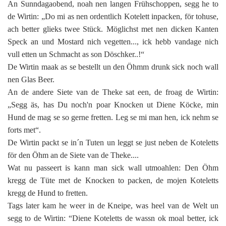
An Sunndagaobend, noah nen langen Frühschoppen, segg he to
de Wirtin: „Do mi as nen ordentlich Kotelett inpacken, för tohuse,
ach better glieks twee Stück. Möglichst met nen dicken Kanten
Speck an und Mostard nich vegetten..., ick hebb vandage nich
vull etten un Schmacht as son Döschker..!“
De Wirtin maak as se bestellt un den Öhmm drunk sick noch wall
nen Glas Beer.
An de andere Siete van de Theke sat een, de froag de Wirtin:
„Segg äs, has Du noch'n poar Knocken ut Diene Köcke, min
Hund de mag se so gerne fretten. Leg se mi man hen, ick nehm se
forts met“.
De Wirtin packt se in´n Tuten un leggt se just neben de Koteletts
för den Öhm an de Siete van de Theke....
Wat nu passeert is kann man sick wall utmoahlen: Den Öhm
kregg de Tüte met de Knocken to packen, de mojen Koteletts
kregg de Hund to fretten.
Tags later kam he weer in de Kneipe, was heel van de Welt un
segg to de Wirtin: “Diene Koteletts de wassn ok moal better, ick