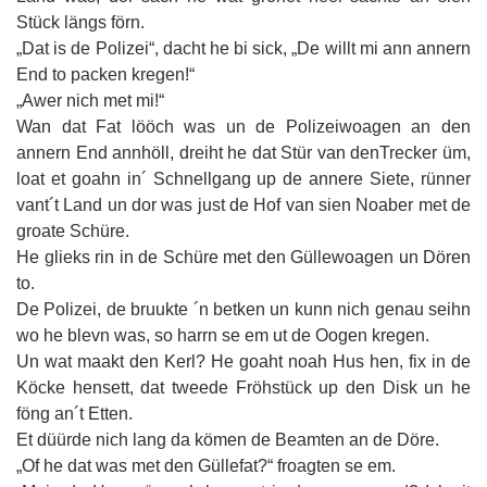
Stück längs förn.
„Dat is de Polizei“, dacht he bi sick, „De willt mi ann annern
End to packen kregen!“
„Awer nich met mi!“
Wan dat Fat lööch was un de Polizeiwoagen an den
annern End annhöll, dreiht he dat Stür van denTrecker üm,
loat et goahn in´ Schnellgang up de annere Siete, rünner
vant´t Land un dor was just de Hof van sien Noaber met de
groate Schüre.
He glieks rin in de Schüre met den Güllewoagen un Dören
to.
De Polizei, de bruukte ´n betken un kunn nich genau seihn
wo he blevn was, so harrn se em ut de Oogen kregen.
Un wat maakt den Kerl? He goaht noah Hus hen, fix in de
Köcke hensett, dat tweede Fröhstück up den Disk un he
föng an´t Etten.
Et düürde nich lang da kömen de Beamten an de Döre.
„Of he dat was met den Güllefat?“ froagten se em.