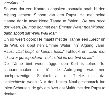
versöken...“
So was dor een Kontrollkläppsken losmaakt noah bi den
Afgang achtern Siphon van den Papst. He met seine
Hanne dor in awer kiene Tänne to föhlen.
„De mot doch
dor ween, Du mos dor met nen Emmer Water noahkippen,
dann spöölt dat Werk wall los!“
Un so weert doon: He maakt met de Hänne een „Sieb“ un
de Wirt, de kippt nen Emmer Water inn´ Afgang vann´
Papst.
„Dat helpt, et kummt loss..“
frohlockt em
„...nu mot
ick awer gut topacken! - hol in, hol in, dor bint se all!“
De Tänne bint weer trügge, den Kerl is tofree. Tot
schoanemaaken un för de Aufregung was nen
hochprozentigen Schluck an de Theke nich dat
schlechteste ween. Nur den bittren Noahgeschmack inn
´sien Schnuten, de gäv em över dat Malör met den Papst to
denken.