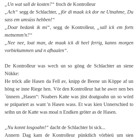
„Un wat sall de kosten?“
froch de Kontrolleur
„Ach“
segg de Schlachter,
„för di maak ick dor ne Utnahme, Du
sass em umsüss hebben!“
„Doar bedank ik mi“
, segg de Kontrolleur,
„sall ick em forts
metnemm'n?“
„Nee nee, loat man, de maak ick di heel ferrig, kanns morgen
vorbiekummen und n afhaalen“.
De Kontrolleur was wech un so göng de Schlachter an siene
Nükke:
He tröck alle Hasen da Fell av, knipp de Beene un Köppe af un
höng se inne Riege hen. Vör den Kontrolleur hat he awer nen bes
´ünnern „Hasen“: Noabers Katte was jüst doatgoahn un so wörd
se präpariert as want 'n Hasen wass. Et was kien Unnerschied to
seihn un de Katte was moal n Endken gröter as de Hasen.
„Nu konnt losgoahn!“
dacht de Schlachter bi sick...
Annern Dag kam de Kontrolleur pünktlich vörbieü um sien