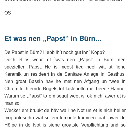
OS
Et was nen „Papst“ in Bürn...
De Papst in Bürn? Hebb ih´t noch gut inn´ Kopp?
Doch et is woar, et ´was nen „Papst“ in Bürn, nen
speziellen Papst. He is meest tied heel witt ut fiene
Keramik un resideert in de Sanitäre Anlage in' Gasthus.
Nen groat Bassin häv he met nen Afgang un twee in
Chrom lüchternde Bügels tot fasteholln met beede Hanne.
Warum se „Papst“ to em seggt weet wi ok nich, awer et is
man so.
Wecker em bruukt de häv wall ne Not un et is nich heller
moj antoseihn wat se em tomoete kummen loat...awer de
Hölpe in de Not is siene gröatste Verpflichtung und so