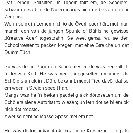
Dat Lernen, Stillsitten un Tohörn fallt em, de Schölers,
schwor un so bint de Noten mangs nich de besten up ehr
Zeugnis.
Wenn se ok in Lernen nich to de Överflieger hört, mot man
manch een van de jungen Spunte of Bühls ne gewisse
„Kreative Ader“ togestoahn: Se weet genau wu se den
Schoolmester to packen kregen met ehre Streiche un dat
Dumm Tüch.
So was dor in Bürn nen Schoolmester, de was eegentlich
´n leeven Kerl. He was nen Junggesellen un unner de
Schölers un ok in´t Dörp bekannt, meest Tied davör dat se
em weer ´n Streich speelt han.
Mangs was he ´n betken paddelig sick dörtosetten um de
Schölers siene Autorität to wiesen; un lern dot se bi em ok
nich dat meeste.
Awer se hebt ne Masse Spass met em hat.
He was dorför bekannt ok moal inne Kneipe in´t Dörp to