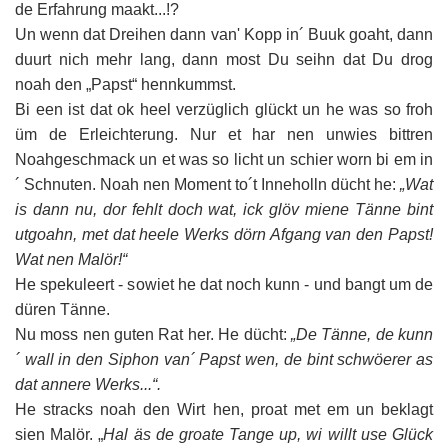
de Erfahrung maakt...!?
Un wenn dat Dreihen dann van' Kopp in´ Buuk goaht, dann
duurt nich mehr lang, dann most Du seihn dat Du drog
noah den „Papst“ hennkummst.
Bi een ist dat ok heel verzüglich glückt un he was so froh
üm de Erleichterung. Nur et har nen unwies bittren
Noahgeschmack un et was so licht un schier worn bi em in
´ Schnuten. Noah nen Moment to´t Inneholln dücht he:
„Wat
is dann nu, dor fehlt doch wat, ick glöv miene Tänne bint
utgoahn, met dat heele Werks dörn Afgang van den Papst!
Wat nen Malör!“
He spekuleert - sowiet he dat noch kunn - und bangt um de
düren Tänne.
Nu moss nen guten Rat her. He dücht:
„De Tänne, de kunn
´ wall in den Siphon van´ Papst wen, de bint schwöerer as
dat annere Werks...“.
He stracks noah den Wirt hen, proat met em un beklagt
sien Malör. „
Hal äs de groate Tange up, wi willt use Glück