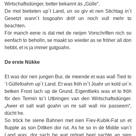
Wirtschaftsdünger, better bekannt äs „Gülle“.
De mot bietieten up´t Land, un so giv et nen Stichtag in´t
Gesetzt wann´t losgoahn dröf un noch vull mehr to
beachten.
För manch eene is dat met de neijen Vorschriften nich so
eenfach to beholln, se maakt so wieder as se fröher all don
hebbt, et is ja immer gutgoahn.
De erste Nükke
Et was dor nen jungen Bur, de meende et was wall Tied to
´t Güllefoahrn up´t Land. Et was fröh in´t Joahr un kold un´n
betken Frost lach up de Grund. Eigentlieks was et to fröh
för den Termin to´t Utbringen van den Wirtschaftsdünger.
„Awer et sall wall goahn un mi sall wall nix passeern“,
dücht he.
So tröck he siene Bahnen met sien Fiev-Kubik-Fat un et
fluppte as son Dittken dor rut. As he so in de Midde van´t
Land was, dor sach he wat grönet heel sachte an sien