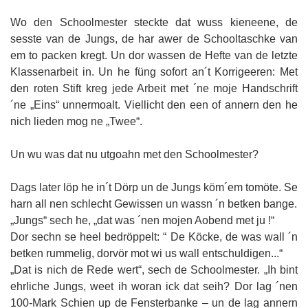
Wo den Schoolmester steckte dat wuss kieneene, de
sesste van de Jungs, de har awer de Schooltaschke van
em to packen kregt. Un dor wassen de Hefte van de letzte
Klassenarbeit in. Un he füng sofort an´t Korrigeeren: Met
den roten Stift kreg jede Arbeit met ´ne moje Handschrift
´ne „Eins“ unnermoalt. Viellicht den een of annern den he
nich lieden mog ne „Twee“.
Un wu was dat nu utgoahn met den Schoolmester?
Dags later löp he in´t Dörp un de Jungs köm´em tomöte. Se
harn all nen schlecht Gewissen un wassn ´n betken bange.
„Jungs“ sech he, „dat was ´nen mojen Aobend met ju !“
Dor sechn se heel bedröppelt: “ De Köcke, de was wall ´n
betken rummelig, dorvör mot wi us wall entschuldigen...“
„Dat is nich de Rede wert“, sech de Schoolmester. „Ih bint
ehrliche Jungs, weet ih woran ick dat seih? Dor lag ´nen
100-Mark Schien up de Fensterbanke – un de lag annern