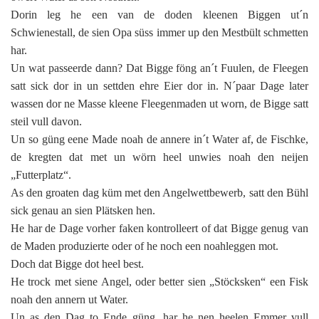
Dorin leg he een van de doden kleenen Biggen ut´n
Schwienestall, de sien Opa süss immer up den Mestbült schmetten
har.
Un wat passeerde dann? Dat Bigge föng an´t Fuulen, de Fleegen
satt sick dor in un settden ehre Eier dor in. N´paar Dage later
wassen dor ne Masse kleene Fleegenmaden ut worn, de Bigge satt
steil vull davon.
Un so güng eene Made noah de annere in´t Water af, de Fischke,
de kregten dat met un wörn heel unwies noah den neijen
„Futterplatz“.
As den groaten dag küm met den Angelwettbewerb, satt den Bühl
sick genau an sien Plätsken hen.
He har de Dage vorher faken kontrolleert of dat Bigge genug van
de Maden produzierte oder of he noch een noahleggen mot.
Doch dat Bigge dot heel best.
He trock met siene Angel, oder better sien „Stöcksken“ een Fisk
noah den annern ut Water.
Un as den Dag to Ende güng, har he nen heelen Emmer vull