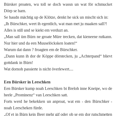
K
Bürsker proaten, wu toll se doch wassn un wat för schmucket
Dörp se harn.
Se haudn mächtig up de Klötze, denkt he sick un mischt sich in:
„Ih Bürschker, weet ih egentlich, wat man met ju maaken sall?!
Alles is still und se kiekt em verduzt an.
„Man sall üm Bürn ne groate Müre trecken, dat kieneene rutkann.
Nur hier und da een Muuselöcksken loaten!“
Warum dat dann ? froagten em de Bürschker.
„Dann kunn ih dor de Köppe dörstecken, ju „Achterpand“ blievt
gottdank in Bürn!
Wat dornoh passierte is nicht överlewert....
Een Bürsker in Leeschken
Een Bürsker kump noah Leeschken bi Breloh inne Kneipe, wo de
heele „Prominenz“ van Leeschken satt.
Forts werd he bekekken un anproat, wat em - den Bürschker -
noah Leescheken fürde.
„Of et in Bürn kein Beer mehr gif oder ob se em dor rutschmetten