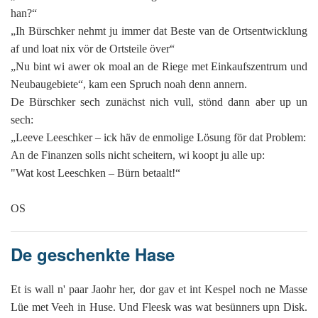
han?“
„Ih Bürschker nehmt ju immer dat Beste van de Ortsentwicklung
af und loat nix vör de Ortsteile över“
„Nu bint wi awer ok moal an de Riege met Einkaufszentrum und
Neubaugebiete“, kam een Spruch noah denn annern.
De Bürschker sech zunächst nich vull, stönd dann aber up un
sech:
„Leeve Leeschker – ick häv de enmolige Lösung för dat Problem:
An de Finanzen solls nicht scheitern, wi koopt ju alle up:
"Wat kost Leeschken – Bürn betaalt!“
OS
De geschenkte Hase
Et is wall n' paar Jaohr her, dor gav et int Kespel noch ne Masse
Lüe met Veeh in Huse. Und Fleesk was wat besünners upn Disk.