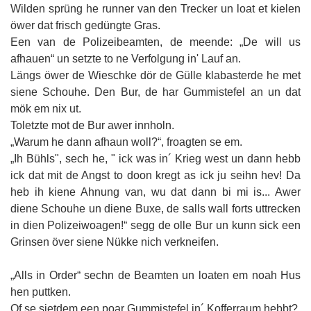
Wilden sprüng he runner van den Trecker un loat et kielen
öwer dat frisch gedüngte Gras.
Een van de Polizeibeamten, de meende: „De will us
afhauen“ un setzte to ne Verfolgung in' Lauf an.
Längs öwer de Wieschke dör de Gülle klabasterde he met
siene Schouhe. Den Bur, de har Gummistefel an un dat
mök em nix ut.
Toletzte mot de Bur awer innholn.
„Warum he dann afhaun woll?“, froagten se em.
„Ih Bühls", sech he, " ick was in´ Krieg west un dann hebb
ick dat mit de Angst to doon kregt as ick ju seihn hev! Da
heb ih kiene Ahnung van, wu dat dann bi mi is... Awer
diene Schouhe un diene Buxe, de salls wall forts uttrecken
in dien Polizeiwoagen!“ segg de olle Bur un kunn sick een
Grinsen över siene Nükke nich verkneifen.
„Alls in Order“ sechn de Beamten un loaten em noah Hus
hen puttken.
Of se sietdem een poar Gummistefel in´ Kofferraum hebbt?