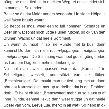
hängt he mest tied ok in direkten Weg, et entscheidet sich
ja mangs in Sekunden....
Better so äs dat Malör anners hengoaht. Un siene Hölpe is
wall faken bruukt woarn.
So hebbt se moal weer een to full nommen, Schnaps un
Beer un wat sonst noch ut de Pullen rutköm, so ok van den
Brunen, Wacho un dat heele Sortiment.
Un wenn Du moal in so ´ne Runde met bi büs, dann
kummst Du dor nich mehr rut,
mitgegangen – mitgefangen
– mitgehangen
. De Stimmung was heel gut, et göng dorbie
as´t annern Dag kien mehr to drinken gav.
Nu mot man awer uppassen wann dat „Karussell“ in
Schnellgang wesselt, unnerstützt van de lütken
„Beschleuniger“. Dat maakt man ne tied lang met un dann
hört dat Karussel nich mer up to dreihn, dat is dat Problem
dorbi. Et helpt ok kien „Bremswater“ mehr un so suust et af
inne Runde, eenmal liekut, dann weer trügge un dat heele
Speel van vörn. Leeve Lüe, merkt ih all wat? So hebb ih ok