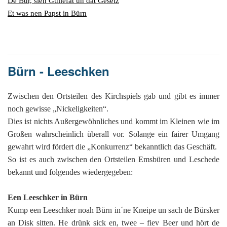
G
M
De Bur, sien Güllefat un dat Gesetz
z
B
Ke
L
Ju
A
E
Et was nen Papst in Bürn
in
Hi
K
L
de
Bü
Li
G
F
Di
Ko
Be
He
Ro
a
M
F
F
-
A
B
D
H
de
Bürn - Leeschken
´
A
Ki
´
n
Di
E
A
Zwischen den Ortsteilen des Kirchspiels gab und gibt es immer
W
noch gewisse „Nickeligkeiten“.
Di
Re
Dies ist nichts Außergewöhnliches und kommt im Kleinen wie im
E
1
Großen wahrscheinlich überall vor. Solange ein fairer Umgang
B
-
gewahrt wird fördert die „Konkurrenz“ bekanntlich das Geschäft.
Sp
So ist es auch zwischen den Ortsteilen Emsbüren und Leschede
A
de
bekannt und folgendes wiedergegeben:
de
Te
Sc
Een Leeschker in Bürn
Ev
Kump een Leeschker noah Bürn in´ne Kneipe un sach de Bürsker
lu
an Disk sitten. He drünk sick en, twee – fiev Beer und hört de