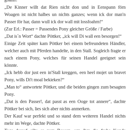
„De Kinner willt dat Rien nicht don und in Eenspann förn
Woagen ist nicht halbes un nichts ganzes; wenn ick dor man'n
Passer för har, dann wull ick dor wall mit lossfoahrn!“
(Zur Erl.: Passer = Passendes Pony gleicher Größe / Farbe)
„Dat is´n Wort“ dachte Pöttker, „ick will Di wall een besorgen!“
Einige Zeit später kam Pöttker bei einem befreundeten Händler,
welcher auch mit Pferden handelte, in den Stall. Sogleich fragte er
nach einem Pony, welches für seinen Handel geeignet sein
könnte.
„Ick hebb dor just een in'Stall kreggen, een heel mojet un bravet
Pony, wills Di't moal bekieken?“
„Man to“ antwortete Pöttker, und die beiden gingen zum besagten
Pony.
„Dat is den Passer!, dat passt as een Ooge tot annere“, dachte
Pöttker bei sich, lies sich aber nichts anmerken.
Der Kauf war perfekt und so stand dem weiteren Handel nichts
mehr im Wege, dachte Pöttker.