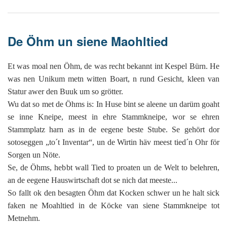
De Öhm un siene Maohltied
Et was moal nen Öhm, de was recht bekannt int Kespel Bürn. He
was nen Unikum metn witten Boart, n rund Gesicht, kleen van
Statur awer den Buuk um so grötter.
Wu dat so met de Öhms is: In Huse bint se aleene un darüm goaht
se inne Kneipe, meest in ehre Stammkneipe, wor se ehren
Stammplatz harn as in de eegene beste Stube. Se gehört dor
sotoseggen „to´t Inventar“, un de Wirtin häv meest tied´n Ohr för
Sorgen un Nöte.
Se, de Öhms, hebbt wall Tied to proaten un de Welt to belehren,
an de eegene Hauswirtschaft dot se nich dat meeste...
So fallt ok den besagten Öhm dat Kocken schwer un he halt sick
faken ne Moahltied in de Köcke van siene Stammkneipe tot
Metnehm.