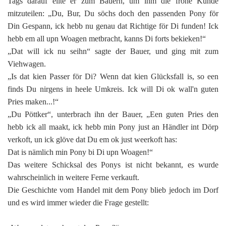
Tags darauf eilte er zum Bauern, um ihm die frohe Kunde
mitzuteilen: „Du, Bur, Du söchs doch den passenden Pony för
Din Gespann, ick hebb nu genau dat Richtige för Di funden! Ick
hebb em all upn Woagen metbracht, kanns Di forts bekieken!“
„Dat will ick nu seihn“ sagte der Bauer, und ging mit zum
Viehwagen.
„Is dat kien Passer för Di? Wenn dat kien Glücksfall is, so een
finds Du nirgens in heele Umkreis. Ick will Di ok wall'n guten
Pries maken...!“
„Du Pöttker“, unterbrach ihn der Bauer, „Een guten Pries den
hebb ick all maakt, ick hebb min Pony just an Händler int Dörp
verkoft, un ick glöve dat Du em ok just weerkoft has:
Dat is nämlich min Pony bi Di upn Woagen!“
Das weitere Schicksal des Ponys ist nicht bekannt, es wurde
wahrscheinlich in weitere Ferne verkauft.
Die Geschichte vom Handel mit dem Pony blieb jedoch im Dorf
und es wird immer wieder die Frage gestellt: