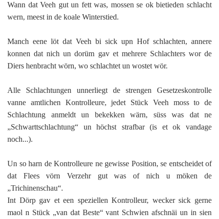
Wann dat Veeh gut un fett was, mossen se ok bietieden schlacht
wern, meest in de koale Winterstied.
Manch eene löt dat Veeh bi sick upn Hof schlachten, annere
konnen dat nich un dorüm gav et mehrere Schlachters wor de
Diers henbracht wörn, wo schlachtet un wostet wör.
Alle Schlachtungen unnerliegt de strengen Gesetzeskontrolle
vanne amtlichen Kontrolleure, jedet Stück Veeh moss to de
Schlachtung anmeldt un bekekken wärn, süss was dat ne
„Schwarttschlachtung“ un höchst strafbar (is et ok vandage
noch...).
Un so harn de Kontrolleure ne gewisse Position, se entscheidet of
dat Flees vörn Verzehr gut was of nich u möken de
„Trichinenschau“.
Int Dörp gav et een speziellen Kontrolleur, wecker sick gerne
maol n Stück „van dat Beste“ vant Schwien afschnäi un in sien