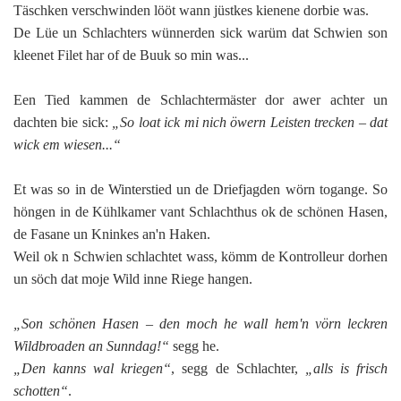
Täschken verschwinden lööt wann jüstkes kienene dorbie was.
De Lüe un Schlachters wünnerden sick warüm dat Schwien son
kleenet Filet har of de Buuk so min was...
Een Tied kammen de Schlachtermäster dor awer achter un
dachten bie sick:
„So loat ick mi nich öwern Leisten trecken – dat
wick em wiesen...“
Et was so in de Winterstied un de Driefjagden wörn togange. So
höngen in de Kühlkamer vant Schlachthus ok de schönen Hasen,
de Fasane un Kninkes an'n Haken.
Weil ok n Schwien schlachtet wass, kömm de Kontrolleur dorhen
un söch dat moje Wild inne Riege hangen.
„Son schönen Hasen – den moch he wall hem'n vörn leckren
Wildbroaden an Sunndag!“
segg he.
„Den kanns wal kriegen“
, segg de Schlachter,
„alls is frisch
schotten“
.