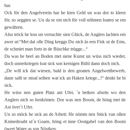
har.
Ock för den Angelverein har he kien Geld un was dor to kleen
för, so seggten se. Un da se em nich för voll nöhmen loaten se em
gewähren.
Also tröck he loss un versuchte sien Glück, de Anglers lachten em
awer ut:“Met dat olle Ding kreggs Du nich äs een Fisk ut de Ems,
de schmiet man forts in de Büschke trügge...“
Da was he heel an Boden met siene Kunst un wüss nich wieder,
doch unnerkriegen loat sick son kernigen Bühl dann doch nich.
„De will ick dat wiesen, bald is den groaten Angelwettbewerb,
dann sallt se moal seihen wat ick an Haken kriege...!“ denkt he bi
sick.
He wüss nen guten Platz ant Ufer, ´n betken afseits wo den
Anglers nich so henkömen. Dor was nen Boom, de höng met de
Ast över´t Ufer.
Un so möck he sick an de Arbeit: He nömm nen Stück van ollen
Kninedroaht ut´n Goarn, höng et inne Oostgabel van den Boom
öwert Water as son Nöstken.