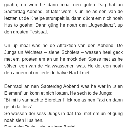
goahn, un wen he dann moal nen guten Dag hat an
Saoterdag Aobend, et later worn is un he as een van de
letzten ut de Kneipe strumpelt is, dann dücht em nich noah
Hus to goahn: Dann güng he noah den „Jugendtanz“, up
den groaten Festsaal.
Un up moal was he de Attraktion van den Aobend: De
Jungs un Wichters – siene Schölers – wassen heel geck
met em, proaten em an un he möck den Spass met as he
sölven een van de Halvwassenen was. He dot een noah
den annern ut un fierte de halve Nacht met.
Eenmaol an nen Saoterdag Aobend was he wer in „sien
Element“ un konn et nich loaten. He sech to de Jungs:
“Bi mi is vannachte Eieretten!" Ick rop as nen Taxi un dann
geiht dat loss“.
So wassen dor sess Jungs in dat Taxi met em un et güng
noah sien Hus hen.