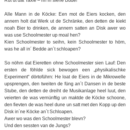
Rut ut dat Taxie – rin in siene Bude!
Alle Mann in de Köcke: Een mot de Eiers kocken, den
annern holt dat Werk ut de Schränke, den detten de kiekt
noah Bier to drinken, de annern satten an Disk awer wo
was use Schoolmester up moal hen?
Kien Schoolmester to seihn, kein Schoolmester to hörn,
was he all in´ Bedde an´t schloapen?
So nöhm dat Eieretten ohne Schoolmester sien Lauf: Den
ersten de föhlde sick bewogen een „physikalischke
Experiment“ dörtoführn: He loat de Eiers in de Mikrowelle
upsprengen, den tweiten de füng an´t Dansen in de beste
Stube, den detten de dreiht de Musikanlage heel luut, den
veierten de was vernünftig un maktde de Köcke schoone,
den fievten de was heel dune un satt met den Kopp up den
Disk in´ne Köcke an´t Schloapen.
Awer wo was den Schoolmester blevn?
Und den sessten van de Jungs?