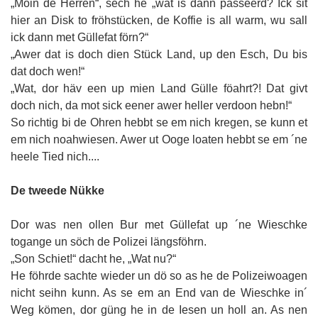
„Moin de Herren“, sech he „wat is dann passeerd? Ick sit
hier an Disk to fröhstücken, de Koffie is all warm, wu sall
ick dann met Güllefat förn?“
„Awer dat is doch dien Stück Land, up den Esch, Du bis
dat doch wen!“
„Wat, dor häv een up mien Land Gülle föahrt?! Dat givt
doch nich, da mot sick eener awer heller verdoon hebn!“
So richtig bi de Ohren hebbt se em nich kregen, se kunn et
em nich noahwiesen. Awer ut Ooge loaten hebbt se em ´ne
heele Tied nich....
De tweede Nükke
Dor was nen ollen Bur met Güllefat up ´ne Wieschke
togange un söch de Polizei längsföhrn.
„Son Schiet!“ dacht he, „Wat nu?“
He föhrde sachte wieder un dö so as he de Polizeiwoagen
nicht seihn kunn. As se em an End van de Wieschke in´
Weg kömen, dor güng he in de Iesen un holl an. As nen