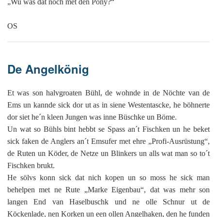
„Wu was dat noch met den Pony?“
OS
De Angelkönig
Et was son halvgroaten Bühl, de wohnde in de Nöchte van de
Ems un kannde sick dor ut as in siene Westentascke, he böhnerte
dor siet he´n kleen Jungen was inne Büschke un Böme.
Un wat so Bühls bint hebbt se Spass an´t Fischken un he beket
sick faken de Anglers an´t Emsufer met ehre „Profi-Ausrüstung“,
de Ruten un Köder, de Netze un Blinkers un alls wat man so to´t
Fischken brukt.
He sölvs konn sick dat nich kopen un so moss he sick man
behelpen met ne Rute „Marke Eigenbau“, dat was mehr son
langen End van Haselbuschk und ne olle Schnur ut de
Köckenlade, nen Korken un een ollen Angelhaken, den he funden