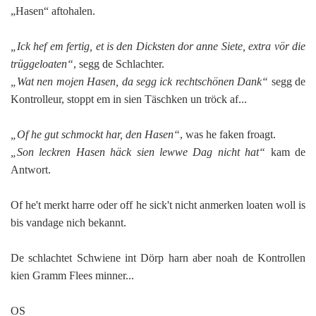
„Hasen“ aftohalen.
„Ick hef em fertig, et is den Dicksten dor anne Siete, extra vör die
trüggeloaten“
, segg de Schlachter.
„Wat nen mojen Hasen, da segg ick rechtschönen Dank“
segg de
Kontrolleur, stoppt em in sien Täschken un tröck af...
„Of he gut schmockt har, den Hasen“
, was he faken froagt.
„Son leckren Hasen häck sien lewwe Dag nicht hat“
kam de
Antwort.
Of he't merkt harre oder off he sick't nicht anmerken loaten woll is
bis vandage nich bekannt.
De schlachtet Schwiene int Dörp harn aber noah de Kontrollen
kien Gramm Flees minner...
OS