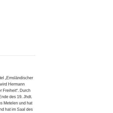
tel „Emsländischer
h wird Hermann
 Freiheit“. Durch
Ende des 19. Jhdt.
us Metelen und hat
nd hat im Saal des