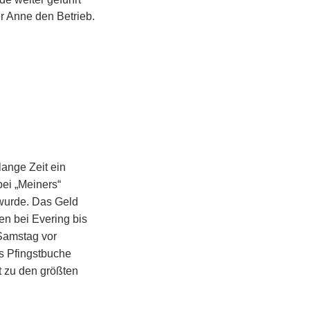
r Anne den Betrieb.
lange Zeit ein
ei „Meiners“
 wurde. Das Geld
en bei Evering bis
 Samstag vor
rs Pfingstbuche
t zu den größten