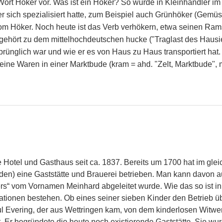
rt Höker vor. Was ist ein Höker? So wurde in Kleinhändler im
er sich spezialisiert hatte, zum Beispiel auch Grünhöker (Gemü
om Höker. Noch heute ist das Verb verhökern, etwa seinen Ram
ehört zu dem mittelhochdeutschen hucke ("Traglast des Hausie
sprünglich war und wie er es von Haus zu Haus transportiert hat.
seine Waren in einer Marktbude (kram = ahd. "Zelt, Marktbude", 
g
Hotel und Gasthaus seit ca. 1837. Bereits um 1700 hat im gle
rden) eine Gaststätte und Brauerei betrieben. Man kann davon 
s“ vom Vornamen Meinhard abgeleitet wurde. Wie das so ist in
tionen bestehen. Ob eines seiner sieben Kinder den Betrieb ü
ul Evering, der aus Wettringen kam, von dem kinderlosen Witw
t. Er begründete die heute noch existierende Gaststätte. Sie wur