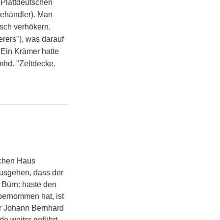
 Plattdeutschen
sehändler). Man
sch verhökern,
rers"), was darauf
 Ein Krämer hatte
mhd. "Zeltdecke,
ichen Haus
ausgehen, dass der
 Bürn: haste den
bernommen hat, ist
er Johann Bernhard
de weiter geführt