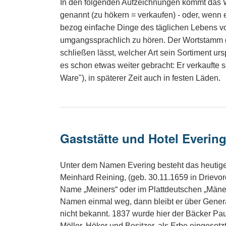
In den folgenden Aufzeichnungen kommt das Wo
genannt (zu hökern = verkaufen) - oder, wenn 
bezog einfache Dinge des täglichen Lebens v
umgangssprachlich zu hören. Der Wortstamm g
schließen lässt, welcher Art sein Sortiment ur
es schon etwas weiter gebracht: Er verkaufte 
Ware"), in späterer Zeit auch in festen Läden
.
Gaststätte und Hotel Everin
Unter dem Namen Evering besteht das heutige 
Meinhard Reining, (geb. 30.11.1659 in Drievo
Name „Meiners“ oder im Plattdeutschen „Mäner
Namen einmal weg, dann bleibt er über Genera
nicht bekannt. 1837 wurde hier der Bäcker Pa
Möller, Höker und Besitzer, als Erbe eingesetz