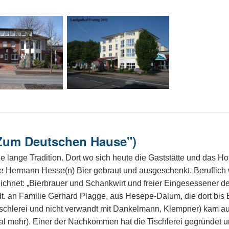
"Zum Deutschen Hause")
 lange Tradition. Dort wo sich heute die Gaststätte und das Ho
lie Hermann Hesse(n) Bier gebraut und ausgeschenkt. Beruflic
hnet: „Bierbrauer und Schankwirt und freier Eingesessener der
dt. an Familie Gerhard Plagge, aus Hesepe-Dalum, die dort bis 
Tischlerei und nicht verwandt mit Dankelmann, Klempner) kam a
l mehr). Einer der Nachkommen hat die Tischlerei gegründet u