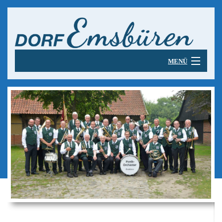
MENÜ
B
Startseite
St
B
Dorfleben
Sc
Do
B
Kespel-Historie
Li
E
Ke
B
-
Nükke un Tögge
Ko
Hi
un
N
B
Do
Vo
Use Kespel
u
T
U
W
vo
B
PANIK-Orchester
Ke
pr
8
Vo
PA
Pl
B
B
D
B
Bürgerschützen
8
Or