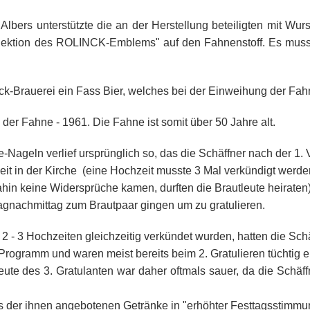
rs unterstützte die an der Herstellung beteiligten mit Wurst 
jektion des ROLINCK-Emblems" auf den Fahnenstoff. Es musst
k-Brauerei ein Fass Bier, welches bei der Einweihung der Fahn
der Fahne - 1961. Die Fahne ist somit über 50 Jahre alt.
ageln verlief ursprünglich so, das die Schäffner nach der 1.
t in der Kirche (eine Hochzeit musste 3 Mal verkündigt werde
ahin keine Widersprüche kamen, durften die Brautleute heiraten
nachmittag zum Brautpaar gingen um zu gratulieren.
2 - 3 Hochzeiten gleichzeitig verkündet wurden, hatten die Sch
Programm und waren meist bereits beim 2. Gratulieren tüchtig er
ute des 3. Gratulanten war daher oftmals sauer, da die Schäf
der ihnen angebotenen Getränke in "erhöhter Festtagsstimmu