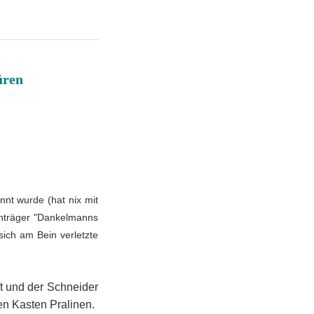
üren
nt wurde (hat nix mit
enträger "Dankelmanns
ich am Bein verletzte
t und der Schneider
en Kasten Pralinen.