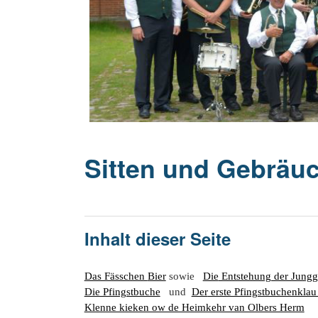
20 Jahrhu
Sitten und Gebräu
Inhalt dieser Seite
Das Fässchen
Bier
sowie
Die
Entstehung der Jungg
Die Pfingstbuche
und
Der
erste Pfingstbuchenkla
Klenne kieken ow de Heimkehr van Olbers Herm