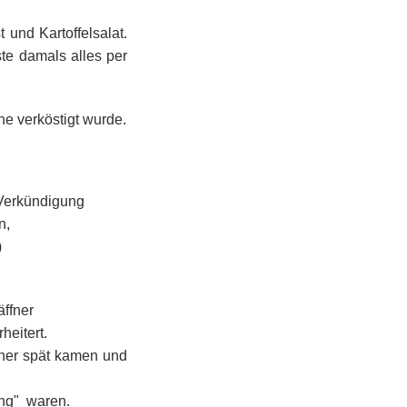
und Kartoffelsalat.
e damals alles per
e verköstigt wurde.
 Verkündigung
n,
)
äffner
heitert.
fner spät kamen und
ng" waren.