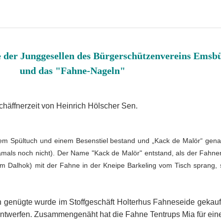
 der Junggesellen des Bürgerschützenvereins Emsb
und das "Fahne-Nageln"
chäffnerzeit von Heinrich Hölscher Sen.
em Spültuch und einem Besenstiel bestand und „Kack de Malör“ genan
damals noch nicht). Der Name "Kack de Malör" entstand, als der Fahn
m Dalhok) mit der Fahne in der Kneipe Barkeling vom Tisch sprang, s
n genügte wurde im Stoffgeschäft Holterhus Fahneseide gekauf
 entwerfen. Zusammengenäht hat die Fahne Tentrups Mia für ein