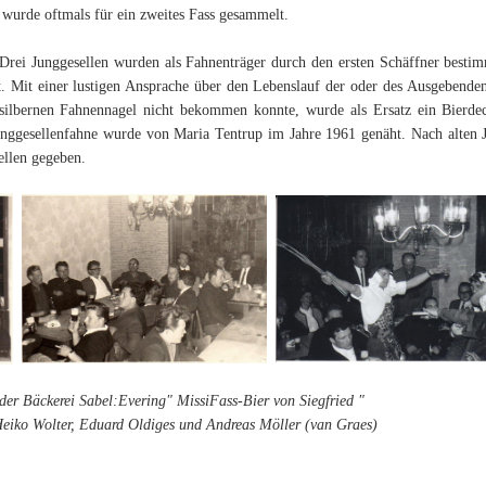
, wurde oftmals für ein zweites Fass gesammelt.
rei Junggesellen wurden als Fahnenträger durch den ersten Schäffner bestim
t. Mit einer lustigen Ansprache über den Lebenslauf der oder des Ausgebend
ilbernen Fahnennagel nicht bekommen konnte, wurde als Ersatz ein Bierd
Junggesellenfahne wurde von Maria Tentrup im Jahre 1961 genäht. Nach alten J
ellen gegeben.
er Bäckerei Sabel:Evering" MissiFass-Bier von Siegfried "
eiko Wolter, Eduard Oldiges und Andreas Möller (van Graes)