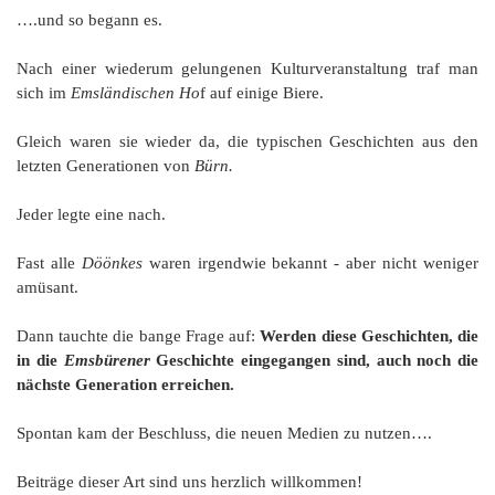
G
M
z
B
Ke
L
Ju
A
….und so begann es.
E
in
Hi
K
L
de
Bü
Li
G
F
Di
Ko
Nach einer wiederum gelungenen Kulturveranstaltung traf man
Be
He
Ro
a
M
F
sich im
Emsländischen Ho
f auf einige Biere.
F
-
A
B
D
H
de
Gleich waren sie wieder da, die typischen Geschichten aus den
´
A
Ki
letzten Generationen von
Bürn.
´
n
Di
E
A
Jeder legte eine nach.
W
Di
Re
Fast alle
Döönkes
waren irgendwie bekannt - aber nicht weniger
E
amüsant.
1
B
-
Dann tauchte die bange Frage auf:
Werden diese Geschichten, die
Sp
A
in die
Emsbürener
Geschichte eingegangen sind, auch noch die
de
de
nächste Generation erreichen.
Te
Sc
Spontan kam der Beschluss, die neuen Medien zu nutzen….
Ev
lu
Beiträge dieser Art sind uns herzlich willkommen!