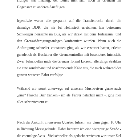
Hunger war mächtig, der Durst hielt sich noch in Grenzen im
Gegensatz zu anderen Ausflügen.
Irgendwie waren alle gespannt auf die Transitstrecke durch die
damalige DDR, die wir bei Helmstedt erreichten. Ein betretenes
Schweigen herrschte im Bus, als wir direkt mit dem Todeszaun und
den Grenzabfertigungsanlagen konfrontiert wurden. Wenn auch die
Abfertigung schneller vonstatten ging als wir erwartet hatten, erlebte
gerade ich als Busfahrer die Grenzkontrollen mit besonderer Intensität.
Zwar behandelten mich die Grenzer formal korrekt, allerdings strahlten
sie eine sonderbare und abschreckende Kälte aus, die mich während der
ganzen weiteren Fahrt verfolgte.
Während wir sonst unterwegs auf unserem Musikreisen gerne auch
„eine“ Flasche Bier tranken - ich als Fahrer natürlich nicht -, ging hier
alles sehr nüchtern zu.
Nach der Ankunft in unserem Quartier fuhren wir dann gegen 16 Uhr
in Richtung Messegelände. Dabei benutzte ich eine vierspurige Straße -
die ehemalige Avus. Viel schneller als gedacht erreichten wir unser Ziel