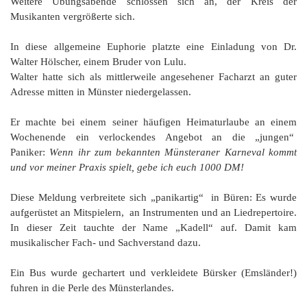
Weitere Übungsabende schlossen sich an, der Kreis der
Musikanten vergrößerte sich.
In diese allgemeine Euphorie platzte eine Einladung von Dr.
Walter Hölscher, einem Bruder von Lulu.
Walter hatte sich als mittlerweile angesehener Facharzt an guter
Adresse mitten in Münster niedergelassen.
Er machte bei einem seiner häufigen Heimaturlaube an einem
Wochenende ein verlockendes Angebot an die „jungen“
Paniker:
Wenn ihr zum bekannten Münsteraner Karneval kommt
und vor meiner Praxis spielt, gebe ich euch 1000 DM!
Diese Meldung verbreitete sich „panikartig“ in Büren: Es wurde
aufgerüstet an Mitspielern, an Instrumenten und an Liedrepertoire.
In dieser Zeit tauchte der Name „Kadell“ auf. Damit kam
musikalischer Fach- und Sachverstand dazu.
Ein Bus wurde gechartert und verkleidete Bürsker (Emsländer!)
fuhren in die Perle des Münsterlandes.