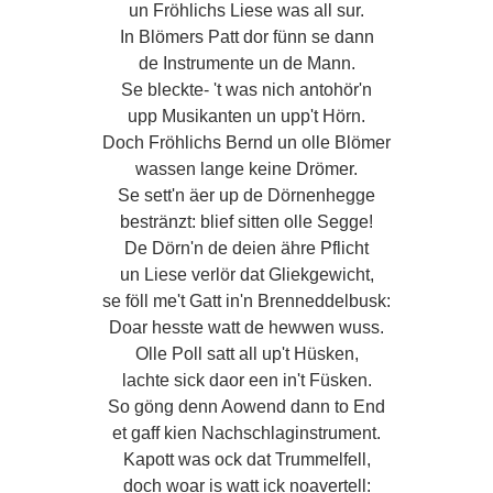
un Fröhlichs Liese was all sur.
In Blömers Patt dor fünn se dann
de Instrumente un de Mann.
Se bleckte- 't was nich antohör'n
upp Musikanten un upp't Hörn.
Doch Fröhlichs Bernd un olle Blömer
wassen lange keine Drömer.
Se sett'n äer up de Dörnenhegge
bestränzt: blief sitten olle Segge!
De Dörn'n de deien ähre Pflicht
un Liese verlör dat Gliekgewicht,
se föll me't Gatt in'n Brenneddelbusk:
Doar hesste watt de hewwen wuss.
Olle Poll satt all up't Hüsken,
lachte sick daor een in't Füsken.
So göng denn Aowend dann to End
et gaff kien Nachschlaginstrument.
Kapott was ock dat Trummelfell,
doch woar is watt ick noavertell: