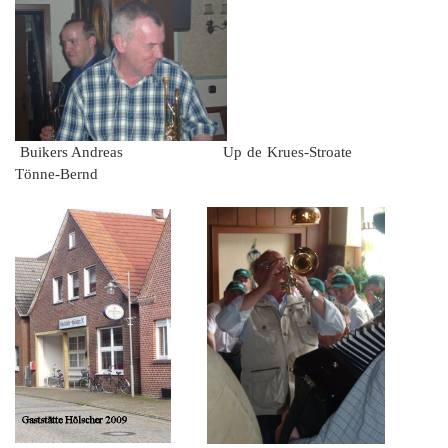
Buikers Andreas Up de Krues-Stroate
Tönne-Bernd