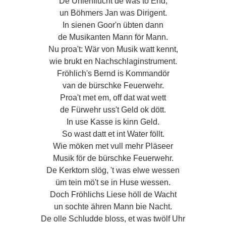
De Uhlenflucht de was to End,
un Böhmers Jan was Dirigent.
In sienen Goor'n übten dann
de Musikanten Mann för Mann.
Nu proa't: Wär von Musik watt kennt,
wie brukt en Nachschlaginstrument.
Fröhlich's Bernd is Kommandör
van de bürschke Feuerwehr.
Proa't met em, off dat wat wett
de Fürwehr uss't Geld ok dött.
In use Kasse is kinn Geld.
So wast datt et int Water föllt.
Wie möken met vull mehr Pläseer
Musik för de bürschke Feuerwehr.
De Kerktorn slög, 't was elwe wessen
üm tein mö't se in Huse wessen.
Doch Fröhlichs Liese höll de Wacht
un sochte ähren Mann bie Nacht.
De olle Schludde bloss, et was twölf Uhr