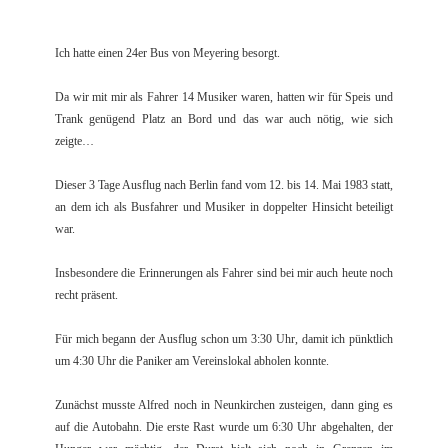
Ich hatte einen 24er Bus von Meyering besorgt.
Da wir mit mir als Fahrer 14 Musiker waren, hatten wir für Speis und
Trank genügend Platz an Bord und das war auch nötig, wie sich
zeigte…
Dieser 3 Tage Ausflug nach Berlin fand vom 12. bis 14. Mai 1983 statt,
an dem ich als Busfahrer und Musiker in doppelter Hinsicht beteiligt
war.
Insbesondere die Erinnerungen als Fahrer sind bei mir auch heute noch
recht präsent.
Für mich begann der Ausflug schon um 3:30 Uhr, damit ich pünktlich
um 4:30 Uhr die Paniker am Vereinslokal abholen konnte.
Zunächst musste Alfred noch in Neunkirchen zusteigen, dann ging es
auf die Autobahn. Die erste Rast wurde um 6:30 Uhr abgehalten, der