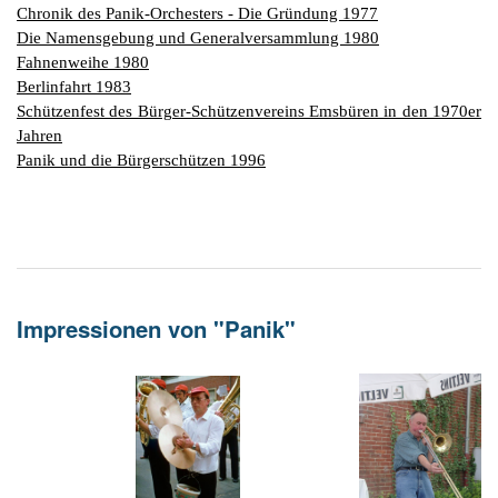
G
M
z
B
Ke
L
Ju
Chronik des Panik-Orchesters - Die Gründung 1977
A
E
in
Die Namensgebung und Generalversammlung 1980
Hi
K
L
de
Bü
Li
G
Fahnenweihe 1980
F
Di
Ko
Be
He
Ro
a
Berlinfahrt 1983
M
F
F
-
A
Schützenfest des Bürger-Schützenvereins Emsbüren in den 1970er
B
D
H
de
Jahren
´
A
Ki
Panik und die Bürgerschützen 1996
´
n
Di
E
A
W
Di
Re
E
1
B
-
Impressionen von "Panik"
Sp
A
de
de
Te
Sc
Ev
lu