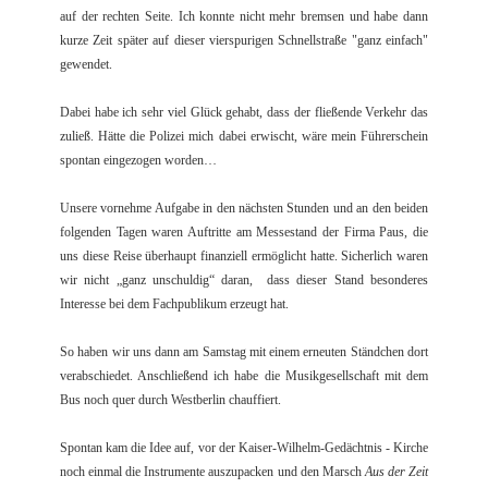
auf der rechten Seite. Ich konnte nicht mehr bremsen und habe dann
kurze Zeit später auf dieser vierspurigen Schnellstraße "ganz einfach"
gewendet.
Dabei habe ich sehr viel Glück gehabt, dass der fließende Verkehr das
zuließ. Hätte die Polizei mich dabei erwischt, wäre mein Führerschein
spontan eingezogen worden…
Unsere vornehme Aufgabe in den nächsten Stunden und an den beiden
folgenden Tagen waren Auftritte am Messestand der Firma Paus, die
uns diese Reise überhaupt finanziell ermöglicht hatte. Sicherlich waren
wir nicht „ganz unschuldig“ daran, dass dieser Stand besonderes
Interesse bei dem Fachpublikum erzeugt hat.
So haben wir uns dann am Samstag mit einem erneuten Ständchen dort
verabschiedet. Anschließend ich habe die Musikgesellschaft mit dem
Bus noch quer durch Westberlin chauffiert.
Spontan kam die Idee auf, vor der Kaiser-Wilhelm-Gedächtnis - Kirche
noch einmal die Instrumente auszupacken und den Marsch
Aus der Zeit