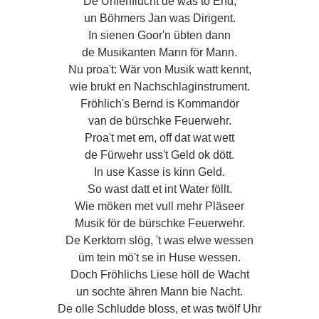
De Uhlenflucht de was to End,
un Böhmers Jan was Dirigent.
In sienen Goor'n übten dann
de Musikanten Mann för Mann.
Nu proa't: Wär von Musik watt kennt,
wie brukt en Nachschlaginstrument.
Fröhlich's Bernd is Kommandör
van de bürschke Feuerwehr.
Proa't met em, off dat wat wett
de Fürwehr uss't Geld ok dött.
In use Kasse is kinn Geld.
So wast datt et int Water föllt.
Wie möken met vull mehr Pläseer
Musik för de bürschke Feuerwehr.
De Kerktorn slög, 't was elwe wessen
üm tein mö't se in Huse wessen.
Doch Fröhlichs Liese höll de Wacht
un sochte ähren Mann bie Nacht.
De olle Schludde bloss, et was twölf Uhr