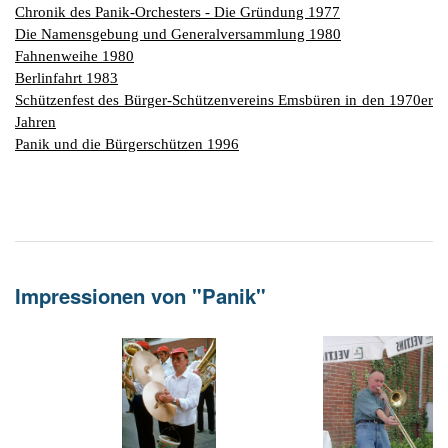
G
M
z
B
Ke
L
Ju
Chronik des Panik-Orchesters - Die Gründung 1977
A
E
in
Die Namensgebung und Generalversammlung 1980
Hi
K
L
de
Bü
Li
G
Fahnenweihe 1980
F
Di
Ko
Be
He
Ro
a
Berlinfahrt 1983
M
F
F
-
A
Schützenfest des Bürger-Schützenvereins Emsbüren in den 1970er
B
D
H
de
Jahren
´
A
Ki
Panik und die Bürgerschützen 1996
´
n
Di
E
A
W
Di
Re
E
1
B
-
Impressionen von "Panik"
Sp
A
de
de
Te
Sc
Ev
lu