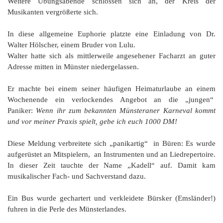
Weitere Übungsabende schlossen sich an, der Kreis der
Musikanten vergrößerte sich.
In diese allgemeine Euphorie platzte eine Einladung von Dr.
Walter Hölscher, einem Bruder von Lulu.
Walter hatte sich als mittlerweile angesehener Facharzt an guter
Adresse mitten in Münster niedergelassen.
Er machte bei einem seiner häufigen Heimaturlaube an einem
Wochenende ein verlockendes Angebot an die „jungen“
Paniker:
Wenn ihr zum bekannten Münsteraner Karneval kommt
und vor meiner Praxis spielt, gebe ich euch 1000 DM!
Diese Meldung verbreitete sich „panikartig“ in Büren: Es wurde
aufgerüstet an Mitspielern, an Instrumenten und an Liedrepertoire.
In dieser Zeit tauchte der Name „Kadell“ auf. Damit kam
musikalischer Fach- und Sachverstand dazu.
Ein Bus wurde gechartert und verkleidete Bürsker (Emsländer!)
fuhren in die Perle des Münsterlandes.