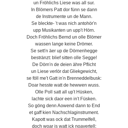
un Fröhlichs Liese was all sur.
In Blömers Patt dor fünn se dann
de Instrumente un de Mann.
Se bleckte- 't was nich antohör'n
upp Musikanten un upp't Hörn.
Doch Fröhlichs Bernd un olle Blömer
wassen lange keine Drömer.
Se sett'n äer up de Dörnenhegge
bestränzt: blief sitten olle Segge!
De Dörn'n de deien ähre Pflicht
un Liese verlör dat Gliekgewicht,
se föll me't Gatt in'n Brenneddelbusk:
Doar hesste watt de hewwen wuss.
Olle Poll satt all up't Hüsken,
lachte sick daor een in't Füsken.
So göng denn Aowend dann to End
et gaff kien Nachschlaginstrument.
Kapott was ock dat Trummelfell,
doch woar is watt ick noavertell: