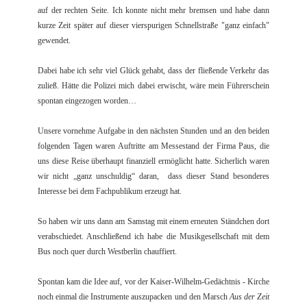
auf der rechten Seite. Ich konnte nicht mehr bremsen und habe dann
kurze Zeit später auf dieser vierspurigen Schnellstraße "ganz einfach"
gewendet.
Dabei habe ich sehr viel Glück gehabt, dass der fließende Verkehr das
zuließ. Hätte die Polizei mich dabei erwischt, wäre mein Führerschein
spontan eingezogen worden…
Unsere vornehme Aufgabe in den nächsten Stunden und an den beiden
folgenden Tagen waren Auftritte am Messestand der Firma Paus, die
uns diese Reise überhaupt finanziell ermöglicht hatte. Sicherlich waren
wir nicht „ganz unschuldig“ daran, dass dieser Stand besonderes
Interesse bei dem Fachpublikum erzeugt hat.
So haben wir uns dann am Samstag mit einem erneuten Ständchen dort
verabschiedet. Anschließend ich habe die Musikgesellschaft mit dem
Bus noch quer durch Westberlin chauffiert.
Spontan kam die Idee auf, vor der Kaiser-Wilhelm-Gedächtnis - Kirche
noch einmal die Instrumente auszupacken und den Marsch
Aus der Zeit