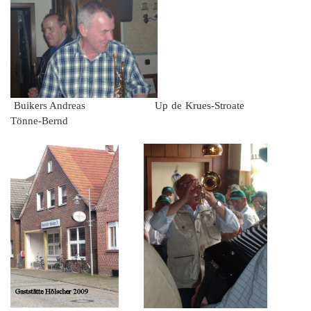
Buikers Andreas Up de Krues-Stroate
Tönne-Bernd