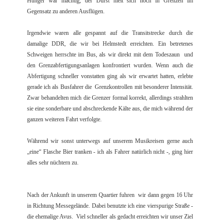
Hunger war mächtig, der Durst hielt sich noch in Grenzen im
Gegensatz zu anderen Ausflügen.
Irgendwie waren alle gespannt auf die Transitstrecke durch die
damalige DDR, die wir bei Helmstedt erreichten. Ein betretenes
Schweigen herrschte im Bus, als wir direkt mit dem Todeszaun und
den Grenzabfertigungsanlagen konfrontiert wurden. Wenn auch die
Abfertigung schneller vonstatten ging als wir erwartet hatten, erlebte
gerade ich als Busfahrer die Grenzkontrollen mit besonderer Intensität.
Zwar behandelten mich die Grenzer formal korrekt, allerdings strahlten
sie eine sonderbare und abschreckende Kälte aus, die mich während der
ganzen weiteren Fahrt verfolgte.
Während wir sonst unterwegs auf unserem Musikreisen gerne auch
„eine“ Flasche Bier tranken - ich als Fahrer natürlich nicht -, ging hier
alles sehr nüchtern zu.
Nach der Ankunft in unserem Quartier fuhren wir dann gegen 16 Uhr
in Richtung Messegelände. Dabei benutzte ich eine vierspurige Straße -
die ehemalige Avus. Viel schneller als gedacht erreichten wir unser Ziel