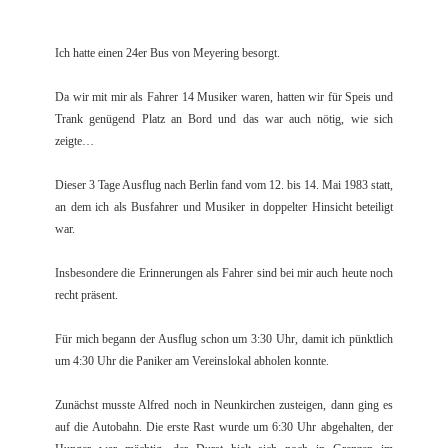
Ich hatte einen 24er Bus von Meyering besorgt.
Da wir mit mir als Fahrer 14 Musiker waren, hatten wir für Speis und
Trank genügend Platz an Bord und das war auch nötig, wie sich
zeigte…
Dieser 3 Tage Ausflug nach Berlin fand vom 12. bis 14. Mai 1983 statt,
an dem ich als Busfahrer und Musiker in doppelter Hinsicht beteiligt
war.
Insbesondere die Erinnerungen als Fahrer sind bei mir auch heute noch
recht präsent.
Für mich begann der Ausflug schon um 3:30 Uhr, damit ich pünktlich
um 4:30 Uhr die Paniker am Vereinslokal abholen konnte.
Zunächst musste Alfred noch in Neunkirchen zusteigen, dann ging es
auf die Autobahn. Die erste Rast wurde um 6:30 Uhr abgehalten, der