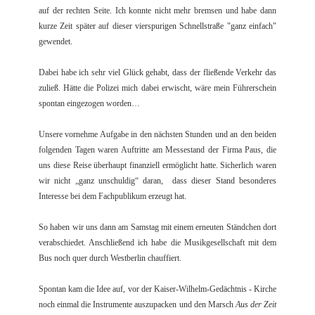
auf der rechten Seite. Ich konnte nicht mehr bremsen und habe dann
kurze Zeit später auf dieser vierspurigen Schnellstraße "ganz einfach"
gewendet.
Dabei habe ich sehr viel Glück gehabt, dass der fließende Verkehr das
zuließ. Hätte die Polizei mich dabei erwischt, wäre mein Führerschein
spontan eingezogen worden…
Unsere vornehme Aufgabe in den nächsten Stunden und an den beiden
folgenden Tagen waren Auftritte am Messestand der Firma Paus, die
uns diese Reise überhaupt finanziell ermöglicht hatte. Sicherlich waren
wir nicht „ganz unschuldig“ daran, dass dieser Stand besonderes
Interesse bei dem Fachpublikum erzeugt hat.
So haben wir uns dann am Samstag mit einem erneuten Ständchen dort
verabschiedet. Anschließend ich habe die Musikgesellschaft mit dem
Bus noch quer durch Westberlin chauffiert.
Spontan kam die Idee auf, vor der Kaiser-Wilhelm-Gedächtnis - Kirche
noch einmal die Instrumente auszupacken und den Marsch
Aus der Zeit