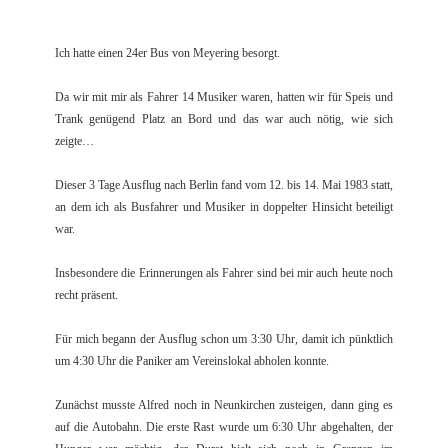
Ich hatte einen 24er Bus von Meyering besorgt.
Da wir mit mir als Fahrer 14 Musiker waren, hatten wir für Speis und
Trank genügend Platz an Bord und das war auch nötig, wie sich
zeigte…
Dieser 3 Tage Ausflug nach Berlin fand vom 12. bis 14. Mai 1983 statt,
an dem ich als Busfahrer und Musiker in doppelter Hinsicht beteiligt
war.
Insbesondere die Erinnerungen als Fahrer sind bei mir auch heute noch
recht präsent.
Für mich begann der Ausflug schon um 3:30 Uhr, damit ich pünktlich
um 4:30 Uhr die Paniker am Vereinslokal abholen konnte.
Zunächst musste Alfred noch in Neunkirchen zusteigen, dann ging es
auf die Autobahn. Die erste Rast wurde um 6:30 Uhr abgehalten, der