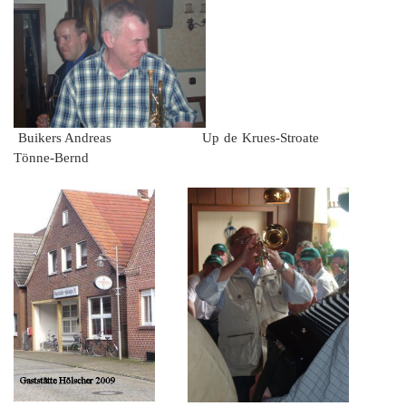
Buikers Andreas Up de Krues-Stroate
Tönne-Bernd