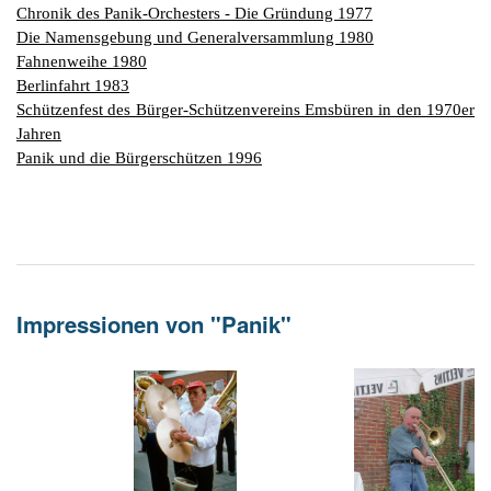
G
M
z
B
Ke
L
Ju
Chronik des Panik-Orchesters - Die Gründung 1977
A
E
in
Die Namensgebung und Generalversammlung 1980
Hi
K
L
de
Bü
Li
G
Fahnenweihe 1980
F
Di
Ko
Be
He
Ro
a
Berlinfahrt 1983
M
F
F
-
A
Schützenfest des Bürger-Schützenvereins Emsbüren in den 1970er
B
D
H
de
Jahren
´
A
Ki
Panik und die Bürgerschützen 1996
´
n
Di
E
A
W
Di
Re
E
1
B
-
Impressionen von "Panik"
Sp
A
de
de
Te
Sc
Ev
lu