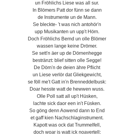
un Fröhlichs Liese was all sur.
In Blömers Patt dor fünn se dann
de Instrumente un de Mann.
Se bleckte- 't was nich antohör'n
upp Musikanten un upp't Hörn.
Doch Fröhlichs Bernd un olle Blömer
wassen lange keine Drömer.
Se sett'n äer up de Dörnenhegge
bestränzt: blief sitten olle Segge!
De Dörn'n de deien ähre Pflicht
un Liese verlör dat Gliekgewicht,
se föll me't Gatt in'n Brenneddelbusk:
Doar hesste watt de hewwen wuss.
Olle Poll satt all up't Hüsken,
lachte sick daor een in't Füsken.
So göng denn Aowend dann to End
et gaff kien Nachschlaginstrument.
Kapott was ock dat Trummelfell,
doch woar is watt ick noavertell: