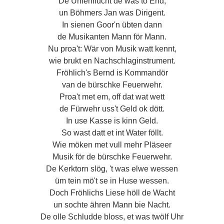
De Uhlenflucht de was to End,
un Böhmers Jan was Dirigent.
In sienen Goor'n übten dann
de Musikanten Mann för Mann.
Nu proa't: Wär von Musik watt kennt,
wie brukt en Nachschlaginstrument.
Fröhlich's Bernd is Kommandör
van de bürschke Feuerwehr.
Proa't met em, off dat wat wett
de Fürwehr uss't Geld ok dött.
In use Kasse is kinn Geld.
So wast datt et int Water föllt.
Wie möken met vull mehr Pläseer
Musik för de bürschke Feuerwehr.
De Kerktorn slög, 't was elwe wessen
üm tein mö't se in Huse wessen.
Doch Fröhlichs Liese höll de Wacht
un sochte ähren Mann bie Nacht.
De olle Schludde bloss, et was twölf Uhr