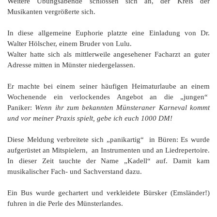
Weitere Übungsabende schlossen sich an, der Kreis der
Musikanten vergrößerte sich.
In diese allgemeine Euphorie platzte eine Einladung von Dr.
Walter Hölscher, einem Bruder von Lulu.
Walter hatte sich als mittlerweile angesehener Facharzt an guter
Adresse mitten in Münster niedergelassen.
Er machte bei einem seiner häufigen Heimaturlaube an einem
Wochenende ein verlockendes Angebot an die „jungen“
Paniker:
Wenn ihr zum bekannten Münsteraner Karneval kommt
und vor meiner Praxis spielt, gebe ich euch 1000 DM!
Diese Meldung verbreitete sich „panikartig“ in Büren: Es wurde
aufgerüstet an Mitspielern, an Instrumenten und an Liedrepertoire.
In dieser Zeit tauchte der Name „Kadell“ auf. Damit kam
musikalischer Fach- und Sachverstand dazu.
Ein Bus wurde gechartert und verkleidete Bürsker (Emsländer!)
fuhren in die Perle des Münsterlandes.