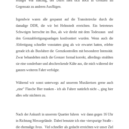
Hunger war mächtig, der Durst hielt sich noch in Grenzen im
Gegensatz zu anderen Ausflügen.
Irgendwie waren alle gespannt auf die Transitstrecke durch die
damalige DDR, die wir bei Helmstedt erreichten. Ein betretenes
Schweigen herrschte im Bus, als wir direkt mit dem Todeszaun und
den Grenzabfertigungsanlagen konfrontiert wurden. Wenn auch die
Abfertigung schneller vonstatten ging als wir erwartet hatten, erlebte
gerade ich als Busfahrer die Grenzkontrollen mit besonderer Intensität.
Zwar behandelten mich die Grenzer formal korrekt, allerdings strahlten
sie eine sonderbare und abschreckende Kälte aus, die mich während der
ganzen weiteren Fahrt verfolgte.
Während wir sonst unterwegs auf unserem Musikreisen gerne auch
„eine“ Flasche Bier tranken - ich als Fahrer natürlich nicht -, ging hier
alles sehr nüchtern zu.
Nach der Ankunft in unserem Quartier fuhren wir dann gegen 16 Uhr
in Richtung Messegelände. Dabei benutzte ich eine vierspurige Straße -
die ehemalige Avus. Viel schneller als gedacht erreichten wir unser Ziel