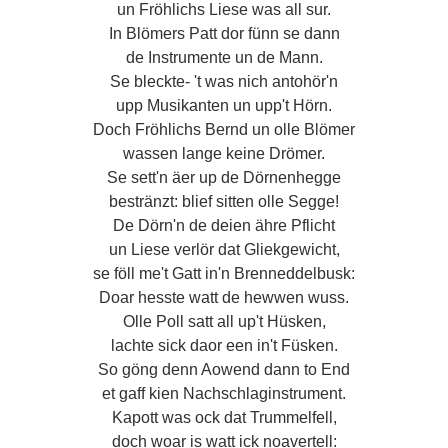
un Fröhlichs Liese was all sur.
In Blömers Patt dor fünn se dann
de Instrumente un de Mann.
Se bleckte- 't was nich antohör'n
upp Musikanten un upp't Hörn.
Doch Fröhlichs Bernd un olle Blömer
wassen lange keine Drömer.
Se sett'n äer up de Dörnenhegge
bestränzt: blief sitten olle Segge!
De Dörn'n de deien ähre Pflicht
un Liese verlör dat Gliekgewicht,
se föll me't Gatt in'n Brenneddelbusk:
Doar hesste watt de hewwen wuss.
Olle Poll satt all up't Hüsken,
lachte sick daor een in't Füsken.
So göng denn Aowend dann to End
et gaff kien Nachschlaginstrument.
Kapott was ock dat Trummelfell,
doch woar is watt ick noavertell: