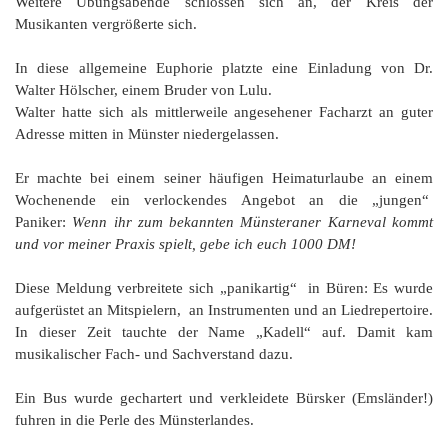
Weitere Übungsabende schlossen sich an, der Kreis der
Musikanten vergrößerte sich.
In diese allgemeine Euphorie platzte eine Einladung von Dr.
Walter Hölscher, einem Bruder von Lulu.
Walter hatte sich als mittlerweile angesehener Facharzt an guter
Adresse mitten in Münster niedergelassen.
Er machte bei einem seiner häufigen Heimaturlaube an einem
Wochenende ein verlockendes Angebot an die „jungen“
Paniker:
Wenn ihr zum bekannten Münsteraner Karneval kommt
und vor meiner Praxis spielt, gebe ich euch 1000 DM!
Diese Meldung verbreitete sich „panikartig“ in Büren: Es wurde
aufgerüstet an Mitspielern, an Instrumenten und an Liedrepertoire.
In dieser Zeit tauchte der Name „Kadell“ auf. Damit kam
musikalischer Fach- und Sachverstand dazu.
Ein Bus wurde gechartert und verkleidete Bürsker (Emsländer!)
fuhren in die Perle des Münsterlandes.