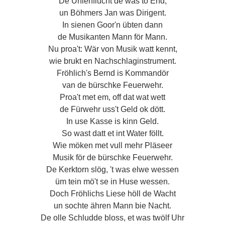
De Uhlenflucht de was to End,
un Böhmers Jan was Dirigent.
In sienen Goor'n übten dann
de Musikanten Mann för Mann.
Nu proa't: Wär von Musik watt kennt,
wie brukt en Nachschlaginstrument.
Fröhlich's Bernd is Kommandör
van de bürschke Feuerwehr.
Proa't met em, off dat wat wett
de Fürwehr uss't Geld ok dött.
In use Kasse is kinn Geld.
So wast datt et int Water föllt.
Wie möken met vull mehr Pläseer
Musik för de bürschke Feuerwehr.
De Kerktorn slög, 't was elwe wessen
üm tein mö't se in Huse wessen.
Doch Fröhlichs Liese höll de Wacht
un sochte ähren Mann bie Nacht.
De olle Schludde bloss, et was twölf Uhr