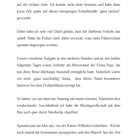
auf der rechten Seite. Ich konnte nicht mehr bremsen und habe dann
kurze Zeit später auf dieser vierspurigen Schnellstraße "ganz einfach"
gewendet.
Dabei habe ich sehr viel Glück gehabt, dass der fließende Verkehr das
zuließ. Hätte die Polizei mich dabei erwischt, wäre mein Führerschein
spontan eingezogen worden…
Unsere vornehme Aufgabe in den nächsten Stunden und an den beiden
folgenden Tagen waren Auftritte am Messestand der Firma Paus, die
uns diese Reise überhaupt finanziell ermöglicht hatte. Sicherlich waren
wir nicht „ganz unschuldig“ daran, dass dieser Stand besonderes
Interesse bei dem Fachpublikum erzeugt hat.
So haben wir uns dann am Samstag mit einem erneuten Ständchen dort
verabschiedet. Anschließend ich habe die Musikgesellschaft mit dem
Bus noch quer durch Westberlin chauffiert.
Spontan kam die Idee auf, vor der Kaiser-Wilhelm-Gedächtnis - Kirche
noch einmal die Instrumente auszupacken und den Marsch
Aus der Zeit