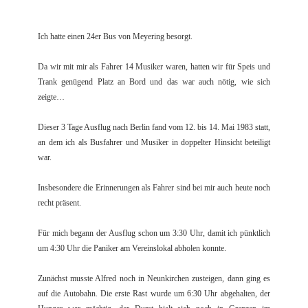
Ich hatte einen 24er Bus von Meyering besorgt.
Da wir mit mir als Fahrer 14 Musiker waren, hatten wir für Speis und
Trank genügend Platz an Bord und das war auch nötig, wie sich
zeigte…
Dieser 3 Tage Ausflug nach Berlin fand vom 12. bis 14. Mai 1983 statt,
an dem ich als Busfahrer und Musiker in doppelter Hinsicht beteiligt
war.
Insbesondere die Erinnerungen als Fahrer sind bei mir auch heute noch
recht präsent.
Für mich begann der Ausflug schon um 3:30 Uhr, damit ich pünktlich
um 4:30 Uhr die Paniker am Vereinslokal abholen konnte.
Zunächst musste Alfred noch in Neunkirchen zusteigen, dann ging es
auf die Autobahn. Die erste Rast wurde um 6:30 Uhr abgehalten, der