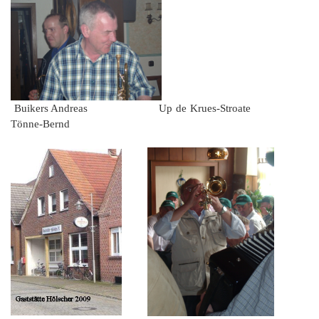
Buikers Andreas Up de Krues-Stroate
Tönne-Bernd