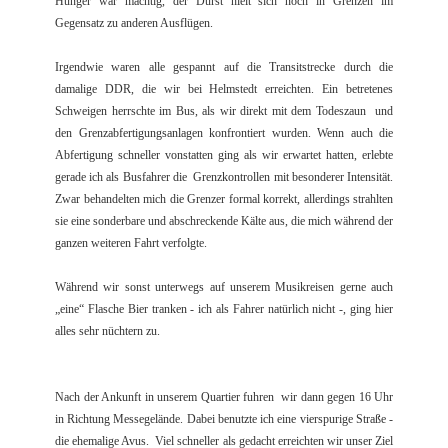
Hunger war mächtig, der Durst hielt sich noch in Grenzen im
Gegensatz zu anderen Ausflügen.
Irgendwie waren alle gespannt auf die Transitstrecke durch die
damalige DDR, die wir bei Helmstedt erreichten. Ein betretenes
Schweigen herrschte im Bus, als wir direkt mit dem Todeszaun und
den Grenzabfertigungsanlagen konfrontiert wurden. Wenn auch die
Abfertigung schneller vonstatten ging als wir erwartet hatten, erlebte
gerade ich als Busfahrer die Grenzkontrollen mit besonderer Intensität.
Zwar behandelten mich die Grenzer formal korrekt, allerdings strahlten
sie eine sonderbare und abschreckende Kälte aus, die mich während der
ganzen weiteren Fahrt verfolgte.
Während wir sonst unterwegs auf unserem Musikreisen gerne auch
„eine“ Flasche Bier tranken - ich als Fahrer natürlich nicht -, ging hier
alles sehr nüchtern zu.
Nach der Ankunft in unserem Quartier fuhren wir dann gegen 16 Uhr
in Richtung Messegelände. Dabei benutzte ich eine vierspurige Straße -
die ehemalige Avus. Viel schneller als gedacht erreichten wir unser Ziel