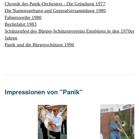
G
M
z
B
Ke
L
Ju
Chronik des Panik-Orchesters - Die Gründung 1977
A
E
in
Die Namensgebung und Generalversammlung 1980
Hi
K
L
de
Bü
Li
G
Fahnenweihe 1980
F
Di
Ko
Be
He
Ro
a
Berlinfahrt 1983
M
F
F
-
A
Schützenfest des Bürger-Schützenvereins Emsbüren in den 1970er
B
D
H
de
Jahren
´
A
Ki
Panik und die Bürgerschützen 1996
´
n
Di
E
A
W
Di
Re
E
1
B
-
Impressionen von "Panik"
Sp
A
de
de
Te
Sc
Ev
lu