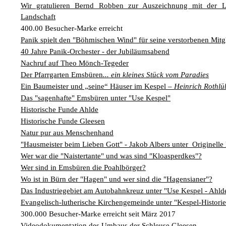
K
Wir gratulieren Bernd Robben zur Auszeichnung mit der La
Landschaft
400.00 Besucher-Marke erreicht
Panik spielt den "Böhmischen Wind" für seine verstorbenen Mitg
40 Jahre Panik-Orchester - der Jubiläumsabend
Nachruf auf Theo Mönch-Tegeder
Der Pfarrgarten Emsbüren
... ein kleines Stück vom Paradies
Ein Baumeister und „seine“ Häuser im Kespel –
Heinrich Rothlü
Das "sagenhafte" Emsbüren unter "Use Kespel"
Historische Funde Ahlde
Historische Funde Gleesen
Natur pur aus Menschenhand
"Hausmeister beim Lieben Gott" - Jakob Albers unter Originelle
Wer war die "Naistertante" und was sind "Kloasperdkes"?
Wer sind in Emsbüren die Poahlbörger?
Wo ist in Bürn der "Hagen" und wer sind die "Hagensianer"?
Das Industriegebiet am Autobahnkreuz unter "Use Kespel - Ahld
Evangelisch-lutherische Kirchengemeinde unter "Kespel-Historie
300.000 Besucher-Marke erreicht seit März 2017
Videodokumentation des Umbaus der Schleuse Gleesen