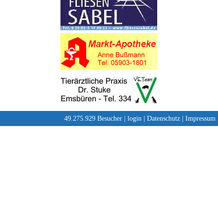
49.275.929 Besucher |
login
|
Datenschutz
|
Impressum