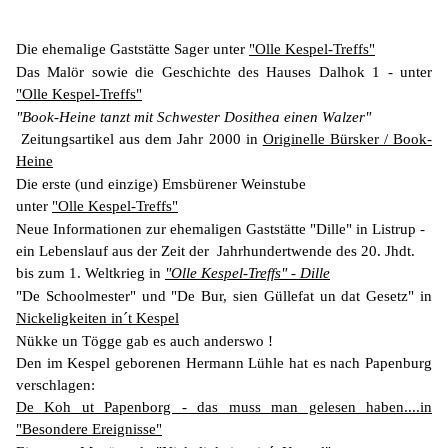
Die ehemalige Gaststätte Sager unter
"Olle Kespel-Treffs"
Das Malör sowie die Geschichte des Hauses Dalhok 1 - unter
"Olle Kespel-Treffs"
"Book-Heine tanzt mit Schwester Dosithea einen Walzer"
Zeitungsartikel aus dem Jahr 2000 in
Originelle Bürsker / Book-
Heine
Die erste (und einzige) Emsbürener Weinstube
unter
"Olle Kespel-Treffs"
Neue Informationen zur ehemaligen Gaststätte "Dille" in Listrup -
ein Lebenslauf aus der Zeit der Jahrhundertwende des 20. Jhdt.
bis zum 1. Weltkrieg in
"Olle Kespel-Treffs" - Dille
"De Schoolmester" und "De Bur, sien Güllefat un dat Gesetz" in
Nickeligkeiten in´t Kespel
Nükke un Tögge gab es auch anderswo !
Den im Kespel geborenen Hermann Lühle hat es nach Papenburg
verschlagen:
De Koh ut Papenborg - das muss man gelesen haben....in
"Besondere Ereignisse"