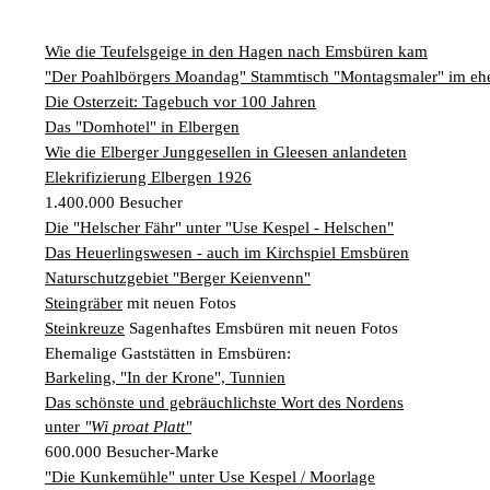
G
M
z
B
Ke
L
Ju
A
E
in
Hi
K
L
de
Bü
Li
Wie die Teufelsgeige in den Hagen nach Emsbüren kam
G
F
Di
Ko
Be
"Der Poahlbörgers Moandag" Stammtisch "Montagsmaler" im ehe
He
Ro
a
M
F
Die Osterzeit: Tagebuch vor 100 Jahren
F
-
A
B
D
Das "Domhotel" in Elbergen
H
de
´
Wie die Elberger Junggesellen in Gleesen anlandeten
A
Ki
´
Elekrifizierung Elbergen 1926
n
Di
E
1.400.000 Besucher
A
W
Die "Helscher Fähr" unter "Use Kespel - Helschen"
Di
Re
Das Heuerlingswesen - auch im Kirchspiel Emsbüren
E
Naturschutzgebiet "Berger Keienvenn"
1
B
Steingräber
mit neuen Fotos
-
Steinkreuze
Sagenhaftes Emsbüren mit neuen Fotos
Sp
Ehemalige Gaststätten in Emsbüren:
A
de
Barkeling, "In der Krone", Tunnien
de
Te
Sc
Das schönste und gebräuchlichste Wort des Nordens
unter
"Wi proat Platt"
Ev
600.000 Besucher-Marke
lu
"Die Kunkemühle" unter Use Kespel / Moorlage