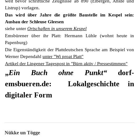
weit bevor schriftliche Zeugnisse ab 890 (Elbergen, Ahlde und
Listrup) vorlagen.
Das wird über Jahre die größte Baustelle im Kespel sein:
Ausbau der Schleuse Gleesen
siehe unter
Ortschaften in unserem Kespel
Emsbürener über ihr Platt: Hermann Lühle (wohnt heute in
Papenburg)
Die Eigenständigkeit der Plattdeutschen Sprache am Beispiel von
Werner Dependahl
unter "Wi proat Platt"
Artikel der Lingener Tagespost in "Bürn aktiv / Pressestimmen"
„
Ein Buch ohne Punkt“
dorf-
emsbueren.de: Lokalgeschichte in
digitaler Form
Nükke un Tögge