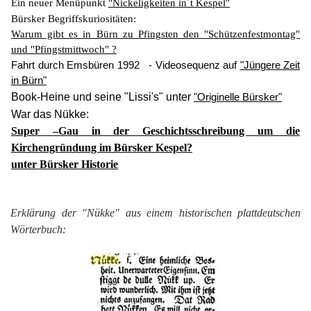
Ein neuer Menüpunkt
"Nickeligkeiten in´t Kespel"
Bürsker Begriffskuriositäten:
Warum gibt es in Bürn zu Pfingsten den "Schützenfestmontag"
und "Pfingstmittwoch" ?
Fahrt durch Emsbüren 1992 - Videosequenz auf
"Jüngere Zeit
in Bürn"
Book-Heine und seine "Lissi's" unter
"Originelle Bürsker"
War das Nükke:
Super –Gau in der Geschichtsschreibung um die
Kirchengründung im Bürsker Kespel?
unter Bürsker Historie
Erklärung der "Nükke" aus einem historischen plattdeutschen
Wörterbuch: