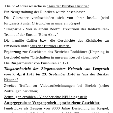
Die St.-Andreas-Kirche in
"Aus der Bürsker Historie"
Ein Neugestaltung der Rubriken wurde beschlossen
Die Gleesener verabschieden sich von ihrer Insel... (wird
fortgesetzt) unter
Ortschaften in unserem Kespel
"Emspartie - Vier in einem Boot": Exkursion des Redakteuren-
Team auf der Ems in
"Bürn Aktiv"
Die Familie Caffier bzw. die Geschichte des Richthofes zu
Emsbüren unter
"aus der Bürsker Historie"
Ergänzung zur Geschichte des Betriebes Rothkötter (Ursprung in
Leschede) unter
"Ortschaften in unserem Kespel / Leschede"
Die Bürgermeister von Emsbüren ab 1715
Tätigkeitsbericht des Bürgermeisters Heinrich van Lengerich
vom 7. April 1945 bis 23. September 1946
in
"aus der Bürsker
Historie"
Zweites Treffen zu Videoaufzeichnungen bei Breloh (siehe:
Zeitzeugen berichten)
Zeitzeugen erzählen - Videoberichte NEU eingestellt
Ausgegegrabene Vergangenheit - geschriebene Geschichte
Fundstücke als Zeugen von 9000 Jahre Besiedlung im Kespel,