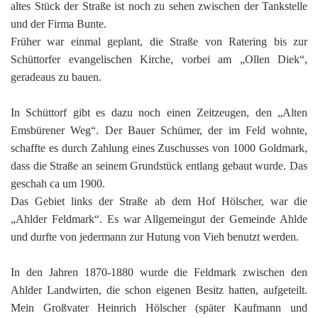
G
M
z
B
Ke
L
altes Stück der Straße ist noch zu sehen zwischen der Tankstelle
Ju
A
E
und der Firma Bunte.
in
Hi
K
L
de
Bü
Li
G
Früher war einmal geplant, die Straße von Ratering bis zur
F
Di
Ko
Be
He
Ro
a
Schüttorfer evangelischen Kirche, vorbei am „Ollen Diek“,
M
F
F
-
A
B
geradeaus zu bauen.
D
H
de
´
A
Ki
In Schüttorf gibt es dazu noch einen Zeitzeugen, den „Alten
´
n
Di
E
Emsbürener Weg“. Der Bauer Schümer, der im Feld wohnte,
A
W
schaffte es durch Zahlung eines Zuschusses von 1000 Goldmark,
Di
Re
dass die Straße an seinem Grundstück entlang gebaut wurde. Das
E
geschah ca um 1900.
1
B
Das Gebiet links der Straße ab dem Hof Hölscher, war die
-
Sp
„Ahlder Feldmark“. Es war Allgemeingut der Gemeinde Ahlde
A
de
und durfte von jedermann zur Hutung von Vieh benutzt werden.
de
Te
Sc
In den Jahren 1870-1880 wurde die Feldmark zwischen den
Ev
Ahlder Landwirten, die schon eigenen Besitz hatten, aufgeteilt.
lu
Mein Großvater Heinrich Hölscher (später Kaufmann und