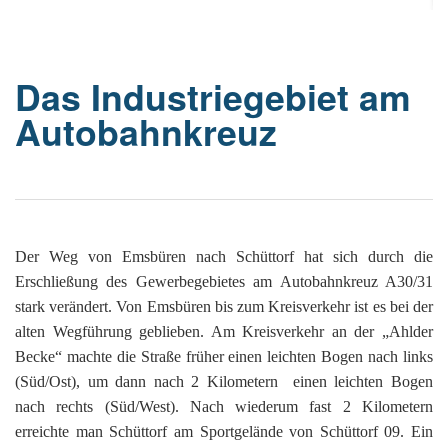
Or
Ke
bi
D
Bü
Bü
8
E
In
1
K
bi
&
Sc
Si
E
B
1
Ah
1
Ak
Das Industriegebiet am
u
Ju
Ja
D
A
G
He
B
Autobahnkreuz
4
´s
1
Ja
D
B
Ol
En
´
Be
Ja
Pa
In
Ke
i
E
Be
-
a
Dr
Tr
Mi
1
Or
A
H
B
Ja
El
Jü
Sc
Hi
Di
Ze
B
E
B
1
Der Weg von Emsbüren nach Schüttorf hat sich durch die
M
E
&
Fr
in
Ja
Erschließung des Gewerbegebietes am Autobahnkreuz A30/31
Ch
1
in
El
E
Bü
Na
E
stark verändert. Von Emsbüren bis zum Kreisverkehr ist es bei der
Ja
A
B
in
2
pu
Bü
Pf
B
B
alten Wegführung geblieben. Am Kreisverkehr an der „Ahlder
E
G
Ja
a
Sc
D
2
Hi
Er
1
Becke“ machte die Straße früher einen leichten Bogen nach links
M
G
H
Ja
F
B
He
(Süd/Ost), um dann nach 2 Kilometern einen leichten Bogen
Ka
Ni
W
He
Di
He
im
D
K
nach rechts (Süd/West). Nach wiederum fast 2 Kilometern
in
di
Mo
S
He
Ke
Ri
1
erreichte man Schüttorf am Sportgelände von Schüttorf 09. Ein
´t
El