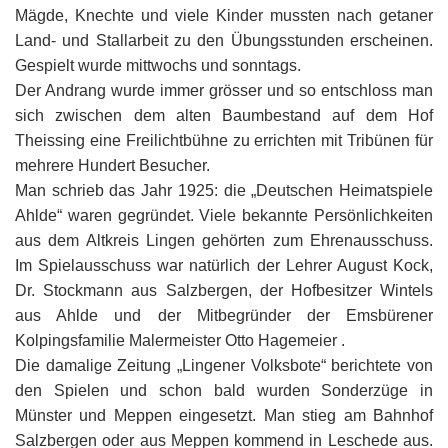
G
M
z
B
Ke
L
Ju
Mägde, Knechte und viele Kinder mussten nach getaner
A
E
in
Hi
K
L
Land- und Stallarbeit zu den Übungsstunden erscheinen.
de
Bü
Li
G
F
Di
Ko
Gespielt wurde mittwochs und sonntags.
Be
He
Ro
a
M
F
Der Andrang wurde immer grösser und so entschloss man
F
-
A
B
sich zwischen dem alten Baumbestand auf dem Hof
D
H
de
´
Theissing eine Freilichtbühne zu errichten mit Tribünen für
A
Ki
´
mehrere Hundert Besucher.
n
Di
E
A
Man schrieb das Jahr 1925: die „Deutschen Heimatspiele
W
Ahlde“ waren gegründet. Viele bekannte Persönlichkeiten
Di
Re
aus dem Altkreis Lingen gehörten zum Ehrenausschuss.
E
1
Im Spielausschuss war natürlich der Lehrer August Kock,
B
-
Dr. Stockmann aus Salzbergen, der Hofbesitzer Wintels
Sp
aus Ahlde und der Mitbegründer der Emsbürener
A
de
Kolpingsfamilie Malermeister Otto Hagemeier .
de
Te
Die damalige Zeitung „Lingener Volksbote“ berichtete von
Sc
den Spielen und schon bald wurden Sonderzüge in
Ev
Münster und Meppen eingesetzt. Man stieg am Bahnhof
lu
Salzbergen oder aus Meppen kommend in Leschede aus.