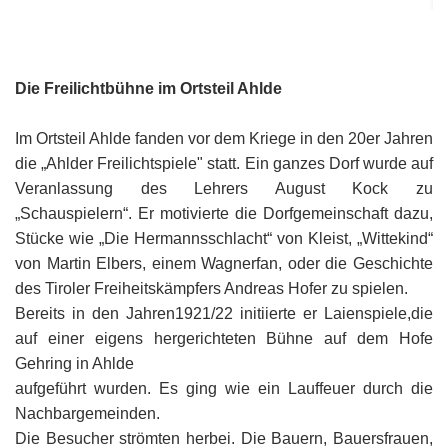
Or
Ke
bi
D
Bü
Bü
8
E
In
1
K
bi
&
Sc
Si
E
B
1
Ah
1
Ak
u
Die Freilichtbühne im Ortsteil Ahlde
Ju
Ja
D
A
G
He
B
4
´s
1
Im Ortsteil Ahlde fanden vor dem Kriege in den 20er Jahren
Ja
D
B
Ol
En
´
Be
Ja
Pa
In
die „Ahlder Freilichtspiele" statt. Ein ganzes Dorf wurde auf
Ke
i
E
Be
-
a
Dr
Veranlassung des Lehrers August Kock zu
Tr
Mi
1
Or
A
„Schauspielern“. Er motivierte die Dorfgemeinschaft dazu,
H
B
Ja
El
Jü
Sc
Stücke wie „Die Hermannsschlacht“ von Kleist, „Wittekind“
Hi
Di
Ze
B
E
B
1
M
E
von Martin Elbers, einem Wagnerfan, oder die Geschichte
&
Fr
in
Ja
Ch
1
in
des Tiroler Freiheitskämpfers Andreas Hofer zu spielen.
El
E
Bü
Na
E
Ja
A
B
in
Bereits in den Jahren1921/22 initiierte er Laienspiele,die
2
pu
Bü
Pf
B
B
E
G
auf einer eigens hergerichteten Bühne auf dem Hofe
Ja
a
Sc
D
2
Hi
Er
1
M
Gehring in Ahlde
G
H
Ja
F
B
He
Ka
aufgeführt wurden. Es ging wie ein Lauffeuer durch die
Ni
W
He
Di
He
im
D
K
in
Nachbargemeinden.
di
Mo
S
He
Ke
Ri
1
´t
Die Besucher strömten herbei. Die Bauern, Bauersfrauen,
El