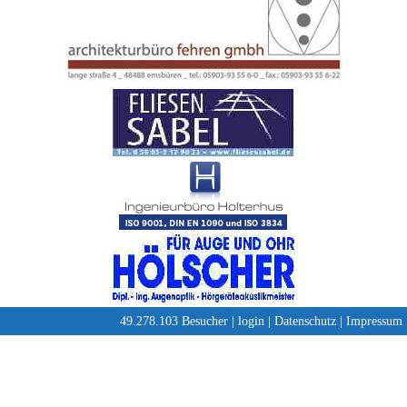
49.278.103 Besucher |
login
|
Datenschutz
|
Impressum