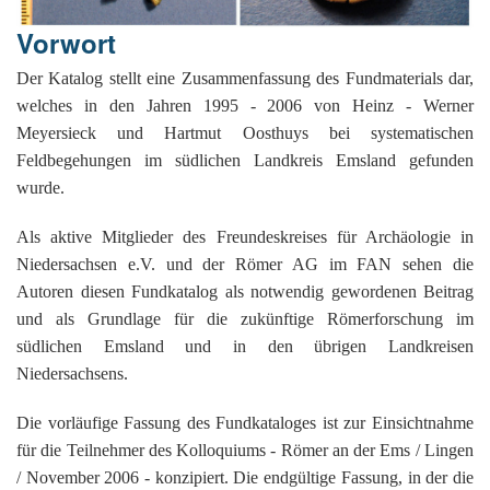
G
M
z
B
Ke
L
Ju
A
E
Vorwort
in
Hi
K
L
de
Bü
Li
G
F
Di
Ko
Be
Der Katalog stellt eine Zusammenfassung des Fundmaterials dar,
He
Ro
a
M
F
welches in den Jahren 1995 - 2006 von Heinz - Werner
F
-
A
B
D
H
Meyersieck und Hartmut Oosthuys bei systematischen
de
´
A
Ki
Feldbegehungen im südlichen Landkreis Emsland gefunden
´
n
wurde.
Di
E
A
W
Als aktive Mitglieder des Freundeskreises für Archäologie in
Di
Re
Niedersachsen e.V. und der Römer AG im FAN sehen die
E
1
Autoren diesen Fundkatalog als notwendig gewordenen Beitrag
B
-
und als Grundlage für die zukünftige Römerforschung im
Sp
südlichen Emsland und in den übrigen Landkreisen
A
de
Niedersachsens.
de
Te
Sc
Die vorläufige Fassung des Fundkataloges ist zur Einsichtnahme
Ev
für die Teilnehmer des Kolloquiums - Römer an der Ems / Lingen
lu
/ November 2006 - konzipiert. Die endgültige Fassung, in der die