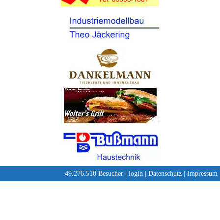
49.276.510 Besucher |
login
|
Datenschutz
|
Impressum