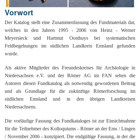
G
M
z
B
Ke
L
Ju
A
E
Vorwort
in
Hi
K
L
de
Bü
Li
G
F
Di
Ko
Be
Der Katalog stellt eine Zusammenfassung des Fundmaterials dar,
He
Ro
a
M
F
welches in den Jahren 1995 - 2006 von Heinz - Werner
F
-
A
B
D
H
Meyersieck und Hartmut Oosthuys bei systematischen
de
´
A
Ki
Feldbegehungen im südlichen Landkreis Emsland gefunden
´
n
wurde.
Di
E
A
W
Als aktive Mitglieder des Freundeskreises für Archäologie in
Di
Re
Niedersachsen e.V. und der Römer AG im FAN sehen die
E
1
Autoren diesen Fundkatalog als notwendig gewordenen Beitrag
B
-
und als Grundlage für die zukünftige Römerforschung im
Sp
südlichen Emsland und in den übrigen Landkreisen
A
de
Niedersachsens.
de
Te
Sc
Die vorläufige Fassung des Fundkataloges ist zur Einsichtnahme
Ev
für die Teilnehmer des Kolloquiums - Römer an der Ems / Lingen
lu
/ November 2006 - konzipiert. Die endgültige Fassung, in der die