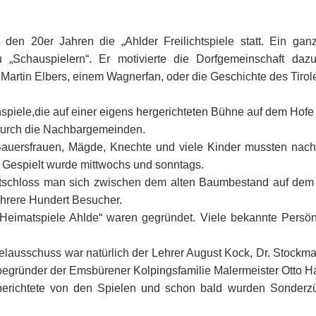
 den 20er Jahren die „Ahlder Freilichtspiele statt. Ein ga
„Schauspielern“. Er motivierte die Dorfgemeinschaft daz
 Martin Elbers, einem Wagnerfan, oder die Geschichte des Tirol
enspiele,die auf einer eigens hergerichteten Bühne auf dem Hofe
 durch die Nachbargemeinden.
Bauersfrauen, Mägde, Knechte und viele Kinder mussten nach
 Gespielt wurde mittwochs und sonntags.
tschloss man sich zwischen dem alten Baumbestand auf dem 
mehrere Hundert Besucher.
Heimatspiele Ahlde“ waren gegründet. Viele bekannte Persön
lausschuss war natürlich der Lehrer August Kock, Dr. Stockm
tbegründer der Emsbürener Kolpingsfamilie Malermeister Otto H
 berichtete von den Spielen und schon bald wurden Sonderz