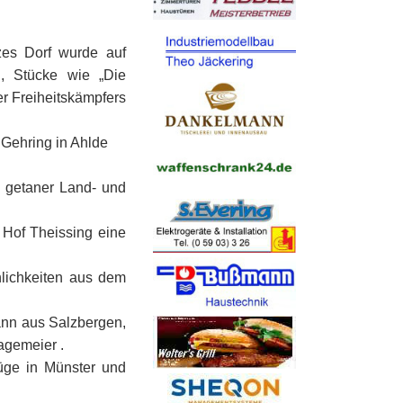
nzes Dorf wurde auf
u, Stücke wie „Die
er Freiheitskämpfers
 Gehring in Ahlde
 getaner Land- und
Hof Theissing eine
lichkeiten aus dem
ann aus Salzbergen,
agemeier .
üge in Münster und