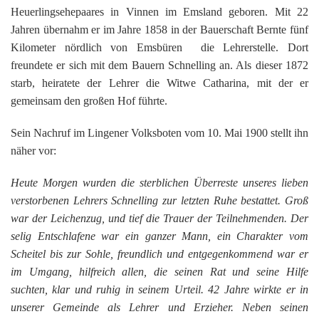
G
M
z
B
Ke
L
Ju
Heuerlingsehepaares in Vinnen im Emsland geboren. Mit 22
A
E
in
Hi
K
L
de
Jahren übernahm er im Jahre 1858 in der Bauerschaft Bernte fünf
Bü
Li
G
F
Di
Ko
Kilometer nördlich von Emsbüren die Lehrerstelle. Dort
Be
He
Ro
a
M
F
freundete er sich mit dem Bauern Schnelling an. Als dieser 1872
F
-
A
B
D
starb, heiratete der Lehrer die Witwe Catharina, mit der er
H
de
´
gemeinsam den großen Hof führte.
A
Ki
´
n
Di
E
Sein Nachruf im Lingener Volksboten vom 10. Mai 1900 stellt ihn
A
W
näher vor:
Di
Re
E
Heute Morgen wurden die sterblichen Überreste unseres lieben
1
B
verstorbenen Lehrers Schnelling zur letzten Ruhe bestattet. Groß
-
war der Leichenzug, und tief die Trauer der Teilnehmenden. Der
Sp
A
de
selig Entschlafene war ein ganzer Mann, ein Charakter vom
de
Te
Scheitel bis zur Sohle, freundlich und entgegenkommend war er
Sc
im Umgang, hilfreich allen, die seinen Rat und seine Hilfe
Ev
suchten, klar und ruhig in seinem Urteil. 42 Jahre wirkte er in
lu
unserer Gemeinde als Lehrer und Erzieher. Neben seinen