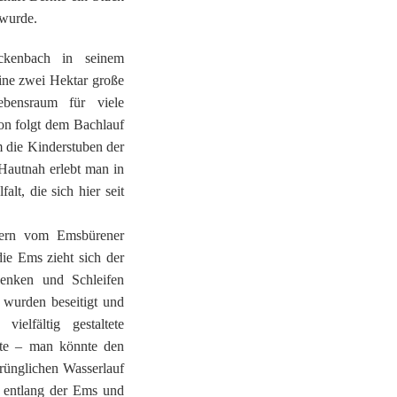
 wurde.
kenbach in seinem
ine zwei Hektar große
ebensraum für viele
on folgt dem Bachlauf
m die Kinderstuben der
Hautnah erlebt man in
lt, die sich hier seit
tern vom Emsbürener
die Ems zieht sich der
lenken und Schleifen
 wurden beseitigt und
elfältig gestaltete
ste – man könnte den
rünglichen Wasserlauf
l entlang der Ems und