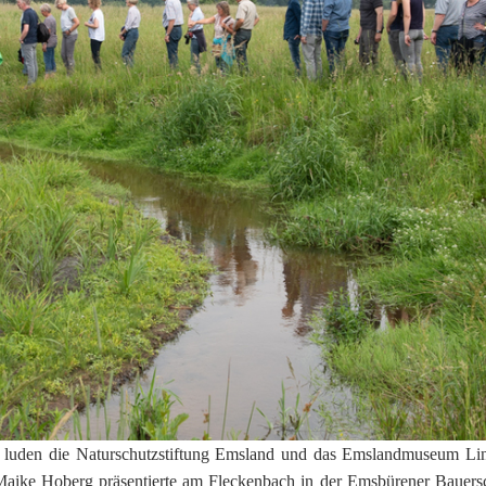
 luden die Naturschutzstiftung Emsland und das Emslandmuseum Lin
. Maike Hoberg präsentierte am Fleckenbach in der Emsbürener Bauers