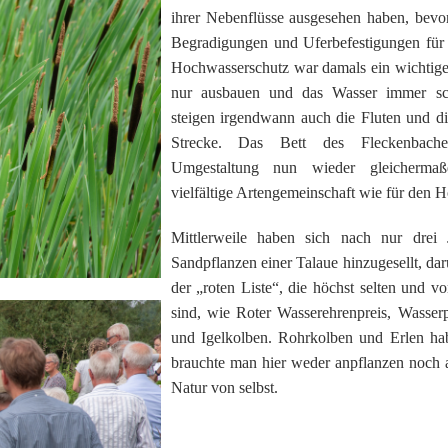
ihrer Nebenflüsse ausgesehen haben, bevo
Begradigungen und Uferbefestigungen für 
Hochwasserschutz war damals ein wichtiges
nur ausbauen und das Wasser immer sch
steigen irgendwann auch die Fluten und di
Strecke. Das Bett des Fleckenbach
Umgestaltung nun wieder gleicherm
vielfältige Artengemeinschaft wie für den 
Mittlerweile haben sich nach nur drei 
Sandpflanzen einer Talaue hinzugesellt, dar
der „roten Liste“, die höchst selten und 
sind, wie Roter Wasserehrenpreis, Wasserp
und Igelkolben. Rohrkolben und Erlen ha
brauchte man hier weder anpflanzen noch a
Natur von selbst.