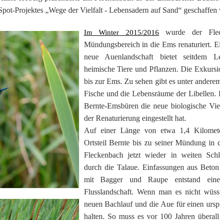
ot-Projektes „Wege der Vielfalt - Lebensadern auf Sand“ geschaffen
wurde der Flec
Im Winter 2015/2016
Mündungsbereich in die Ems renaturiert. E
neue Auenlandschaft bietet seitdem L
heimische Tiere und Pflanzen. Die Exkursi
bis zur Ems. Zu sehen gibt es unter andere
Fische und die Lebensräume der Libellen. 
Bernte-Emsbüren die neue biologische Vielfa
der Renaturierung eingestellt hat.
Auf einer Länge von etwa 1,4 Kilome
Ortsteil Bernte bis zu seiner Mündung in 
Fleckenbach jetzt wieder in weiten Sch
durch die Talaue. Einfassungen aus Beton
mit Bagger und Raupe entstand eine vi
Flusslandschaft. Wenn man es nicht wüs
neuen Bachlauf und die Aue für einen ursp
halten. So muss es vor 100 Jahren überal