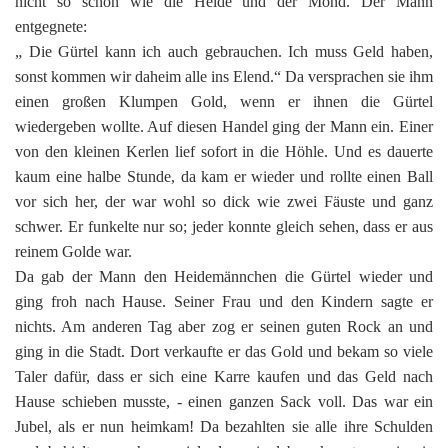
nicht so schön wie die Heide und der Mond. Der Mann
entgegnete:
„ Die Gürtel kann ich auch gebrauchen. Ich muss Geld haben,
sonst kommen wir daheim alle ins Elend.“ Da versprachen sie ihm
einen großen Klumpen Gold, wenn er ihnen die Gürtel
wiedergeben wollte. Auf diesen Handel ging der Mann ein. Einer
von den kleinen Kerlen lief sofort in die Höhle. Und es dauerte
kaum eine halbe Stunde, da kam er wieder und rollte einen Ball
vor sich her, der war wohl so dick wie zwei Fäuste und ganz
schwer. Er funkelte nur so; jeder konnte gleich sehen, dass er aus
reinem Golde war.
Da gab der Mann den Heidemännchen die Gürtel wieder und
ging froh nach Hause. Seiner Frau und den Kindern sagte er
nichts. Am anderen Tag aber zog er seinen guten Rock an und
ging in die Stadt. Dort verkaufte er das Gold und bekam so viele
Taler dafür, dass er sich eine Karre kaufen und das Geld nach
Hause schieben musste, - einen ganzen Sack voll. Das war ein
Jubel, als er nun heimkam! Da bezahlten sie alle ihre Schulden