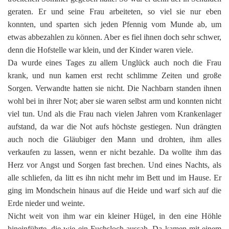
geraten. Er und seine Frau arbeiteten, so viel sie nur eben
konnten, und sparten sich jeden Pfennig vom Munde ab, um
etwas abbezahlen zu können. Aber es fiel ihnen doch sehr schwer,
denn die Hofstelle war klein, und der Kinder waren viele.
Da wurde eines Tages zu allem Unglück auch noch die Frau
krank, und nun kamen erst recht schlimme Zeiten und große
Sorgen. Verwandte hatten sie nicht. Die Nachbarn standen ihnen
wohl bei in ihrer Not; aber sie waren selbst arm und konnten nicht
viel tun. Und als die Frau nach vielen Jahren vom Krankenlager
aufstand, da war die Not aufs höchste gestiegen. Nun drängten
auch noch die Gläubiger den Mann und drohten, ihm alles
verkaufen zu lassen, wenn er nicht bezahle. Da wollte ihm das
Herz vor Angst und Sorgen fast brechen. Und eines Nachts, als
alle schliefen, da litt es ihn nicht mehr im Bett und im Hause. Er
ging im Mondschein hinaus auf die Heide und warf sich auf die
Erde nieder und weinte.
Nicht weit von ihm war ein kleiner Hügel, in den eine Höhle
hineinführte, die wie ein Fuchsloch aussah. Da kamen mit einem