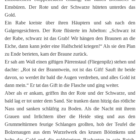
Emsbüren. Der Rote und der Schwarze hüteten unterdes das
Gold.
Ein Rabe kreiste über ihren Häuptern und sah nach den
Galgengesichtern. Der Rote flüsterte im Jubelton: „Schwarz ist
der Rabe, schwarz ist das Grab! Wir hängen den Braunen an die
Eiche, dann kann jeder eine Halfscheid kriegen!“ Als sie den Plan
zu Ende berieten, kam der Braune zurück.
Er sah am Wall einen giftigen Pärrenstaul (Fliegenpilz) stehen und
dachte: „Rot ist der Branntwein, rot ist das Gift! Sauft ihr beide
davon, so werdet ihr bald die Augen verdrehen, und alles Gold ist
dann mein.“ Er tat das Gift in die Flasche und ging weiter.
Aber als er ankam, griffen ihn der Rote und der Schwarze, und
bald lag er tot unter dem Sand. Sie tranken dann hitzig das rötliche
Nass und sanken schläfrig zu Boden. Als die Nacht mit ihrem
Grauen und Irrlichtern über die Heide stieg und aus den
Grummeltürmen feurige Schlangen grollten, hob der Teufel die
Bolzenaugen aus dem Wurzelwerk des krusen Böömkens und
holte das Gold und die goldgierigen Bachanten in sein Reich.