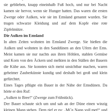
sie geblieben, knapp eineinhalb Fuß hoch, und nur bei Nacht
kamen sie hervor, wenn sie Hunger hatten. Das waren die ersten
Zwerge oder Aulken, wie sie im Emsland genannt wurden. Sie
trugen schwarze Kleidung und auf dem Kopfe eine rote
Zipfelmütze.
Die Aulken im Emsland
In alten Zeiten wohnten im Emsland Zwerge. Sie hießen die
Aulken und wohnten in den Sanddünen an den Ufern der Ems.
Meist kamen sie nur nachts aus ihren Höhlen, stahlen Gemüse
und Korn von den Äckern und melkten in den Ställen der Bauern
die Kühe aus. Sie konnten sich meist unsichtbar machen, waren
geheimer Zauberkünste kundig und deshalb bei groß und klein
gefürchtet.
Eines Tages pflügte ein Bauer in der Nähe der Emsdünen. Da
hörte er den Ruf:
„Aulken to Bree!“ (Zwerge zum Frühstück).
Der Bauer schaute sich um und sah an der Düne einen winzig
kleinen Mann stehen. Dem rief er zu: „Mi´n Napp vull met!“ und