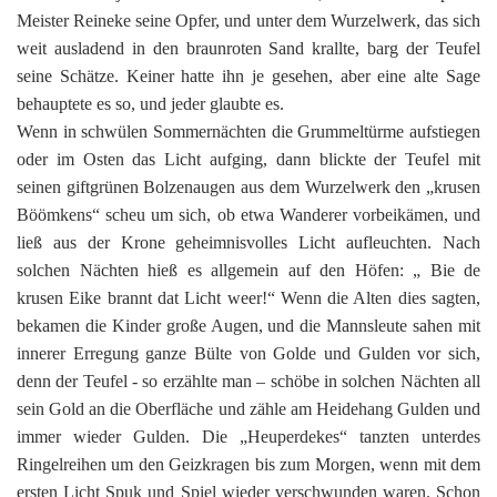
Meister Reineke seine Opfer, und unter dem Wurzelwerk, das sich
weit ausladend in den braunroten Sand krallte, barg der Teufel
seine Schätze. Keiner hatte ihn je gesehen, aber eine alte Sage
behauptete es so, und jeder glaubte es.
Wenn in schwülen Sommernächten die Grummeltürme aufstiegen
oder im Osten das Licht aufging, dann blickte der Teufel mit
seinen giftgrünen Bolzenaugen aus dem Wurzelwerk den „krusen
Böömkens“ scheu um sich, ob etwa Wanderer vorbeikämen, und
ließ aus der Krone geheimnisvolles Licht aufleuchten. Nach
solchen Nächten hieß es allgemein auf den Höfen: „ Bie de
krusen Eike brannt dat Licht weer!“ Wenn die Alten dies sagten,
bekamen die Kinder große Augen, und die Mannsleute sahen mit
innerer Erregung ganze Bülte von Golde und Gulden vor sich,
denn der Teufel - so erzählte man – schöbe in solchen Nächten all
sein Gold an die Oberfläche und zähle am Heidehang Gulden und
immer wieder Gulden. Die „Heuperdekes“ tanzten unterdes
Ringelreihen um den Geizkragen bis zum Morgen, wenn mit dem
ersten Licht Spuk und Spiel wieder verschwunden waren. Schon