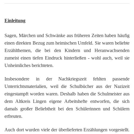
G
M
z
B
Ke
L
Ju
A
E
in
Hi
K
L
de
Bü
Li
G
F
Di
Ko
Be
Einleitung
He
Ro
a
M
F
F
-
A
B
D
Sagen, Märchen und Schwänke aus früheren Zeiten haben häufig
H
de
´
einen direkten Bezug zum heimischen Umfeld. Sie waren beliebte
A
Ki
´
n
Erzählthemen, die bei den Kindern und Heranwachsenden
Di
E
A
zumeist einen tiefen Eindruck hinterließen - wohl auch, weil sie
W
Unheimliches berichteten.
Di
Re
E
Insbesondere in der Nachkriegszeit fehlten passende
1
B
-
Unterrichtsmaterialien, weil die Schulbücher aus der Nazizeit
Sp
eingestampft worden waren. Deshalb haben die Schulmeister aus
A
de
dem Altkreis Lingen eigene Arbeitshefte entworfen, die sich
de
Te
damals großer Beliebtheit bei den Schülerinnen und Schülern
Sc
erfreuten.
Ev
lu
Auch dort wurden viele der überlieferten Erzählungen vorgestellt.