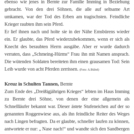
ebenso wie jenes in Bernte zur Familie Imming in Beziehung
gebracht. Von den drei Söhnen, die alle auf seltsame Art
umkamen, war der Tod des Erben am tragischsten. Feindliche
Krieger raubten ihm sein Pferd.
Er lief ihnen nach und holte sie in der Nähe Emsbürens wieder
ein. Er glaubte, das Pferd wiederzubekommen, wenn er sich als
Knecht des beraubten Herrn ausgäbe. Aber er wurde dadurch
verraten, dass „Schmeing-Hürms“ Frau ihn mit Namen ansprach.
Die wütenden Soldaten bereiteten ihm einen grausamen Tod: Sein
Leib wurde von acht Pferden zerrissen.
(Foto: A.Bültel)
Kreuz in Schulten Tannen,
Bernte
Zum Ende des „Dreißigjährigen Krieges“ lebten im Haus Imming
zu Bernte drei Söhne, von denen der eine allgemein als
Schnellläufer bekannt war. Dieser ästete Stufeneichen auf der so
genannten Roggenwiese aus, als ihn feindliche Reiter des Weges
nach Lingen befragten. Da er glaubte, schneller laufen zu können,
antwortete er nur: „ Nase nach!“ und wandte sich den Sandbergen