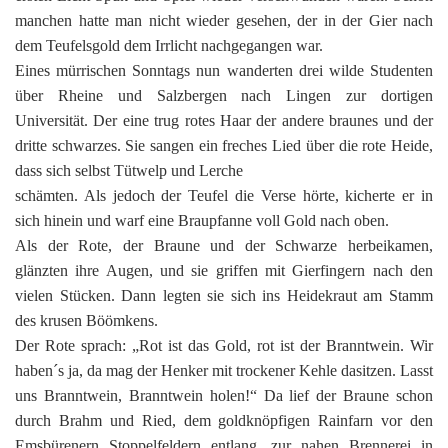
manchen hatte man nicht wieder gesehen, der in der Gier nach
dem Teufelsgold dem Irrlicht nachgegangen war.
Eines mürrischen Sonntags nun wanderten drei wilde Studenten
über Rheine und Salzbergen nach Lingen zur dortigen
Universität. Der eine trug rotes Haar der andere braunes und der
dritte schwarzes. Sie sangen ein freches Lied über die rote Heide,
dass sich selbst Tütwelp und Lerche
schämten. Als jedoch der Teufel die Verse hörte, kicherte er in
sich hinein und warf eine Braupfanne voll Gold nach oben.
Als der Rote, der Braune und der Schwarze herbeikamen,
glänzten ihre Augen, und sie griffen mit Gierfingern nach den
vielen Stücken. Dann legten sie sich ins Heidekraut am Stamm
des krusen Böömkens.
Der Rote sprach: „Rot ist das Gold, rot ist der Branntwein. Wir
haben´s ja, da mag der Henker mit trockener Kehle dasitzen. Lasst
uns Branntwein, Branntwein holen!“ Da lief der Braune schon
durch Brahm und Ried, dem goldknöpfigen Rainfarn vor den
Emsbürenern Stoppelfeldern entlang, zur nahen Brennerei in