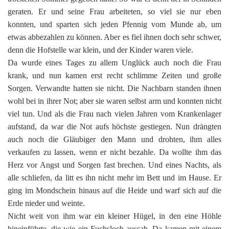
geraten. Er und seine Frau arbeiteten, so viel sie nur eben
konnten, und sparten sich jeden Pfennig vom Munde ab, um
etwas abbezahlen zu können. Aber es fiel ihnen doch sehr schwer,
denn die Hofstelle war klein, und der Kinder waren viele.
Da wurde eines Tages zu allem Unglück auch noch die Frau
krank, und nun kamen erst recht schlimme Zeiten und große
Sorgen. Verwandte hatten sie nicht. Die Nachbarn standen ihnen
wohl bei in ihrer Not; aber sie waren selbst arm und konnten nicht
viel tun. Und als die Frau nach vielen Jahren vom Krankenlager
aufstand, da war die Not aufs höchste gestiegen. Nun drängten
auch noch die Gläubiger den Mann und drohten, ihm alles
verkaufen zu lassen, wenn er nicht bezahle. Da wollte ihm das
Herz vor Angst und Sorgen fast brechen. Und eines Nachts, als
alle schliefen, da litt es ihn nicht mehr im Bett und im Hause. Er
ging im Mondschein hinaus auf die Heide und warf sich auf die
Erde nieder und weinte.
Nicht weit von ihm war ein kleiner Hügel, in den eine Höhle
hineinführte, die wie ein Fuchsloch aussah. Da kamen mit einem