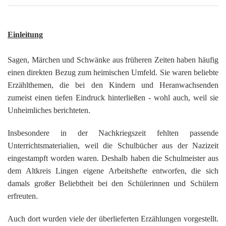
G
M
z
B
Ke
L
Ju
A
E
in
Hi
K
L
de
Bü
Li
G
F
Di
Ko
Be
Einleitung
He
Ro
a
M
F
F
-
A
B
D
Sagen, Märchen und Schwänke aus früheren Zeiten haben häufig
H
de
´
einen direkten Bezug zum heimischen Umfeld. Sie waren beliebte
A
Ki
´
n
Erzählthemen, die bei den Kindern und Heranwachsenden
Di
E
A
zumeist einen tiefen Eindruck hinterließen - wohl auch, weil sie
W
Unheimliches berichteten.
Di
Re
E
Insbesondere in der Nachkriegszeit fehlten passende
1
B
-
Unterrichtsmaterialien, weil die Schulbücher aus der Nazizeit
Sp
eingestampft worden waren. Deshalb haben die Schulmeister aus
A
de
dem Altkreis Lingen eigene Arbeitshefte entworfen, die sich
de
Te
damals großer Beliebtheit bei den Schülerinnen und Schülern
Sc
erfreuten.
Ev
lu
Auch dort wurden viele der überlieferten Erzählungen vorgestellt.