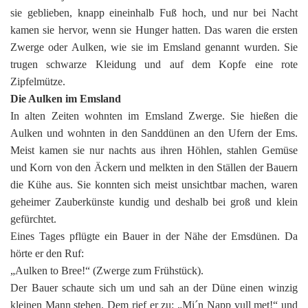
sie geblieben, knapp eineinhalb Fuß hoch, und nur bei Nacht
kamen sie hervor, wenn sie Hunger hatten. Das waren die ersten
Zwerge oder Aulken, wie sie im Emsland genannt wurden. Sie
trugen schwarze Kleidung und auf dem Kopfe eine rote
Zipfelmütze.
Die Aulken im Emsland
In alten Zeiten wohnten im Emsland Zwerge. Sie hießen die
Aulken und wohnten in den Sanddünen an den Ufern der Ems.
Meist kamen sie nur nachts aus ihren Höhlen, stahlen Gemüse
und Korn von den Äckern und melkten in den Ställen der Bauern
die Kühe aus. Sie konnten sich meist unsichtbar machen, waren
geheimer Zauberkünste kundig und deshalb bei groß und klein
gefürchtet.
Eines Tages pflügte ein Bauer in der Nähe der Emsdünen. Da
hörte er den Ruf:
„Aulken to Bree!“ (Zwerge zum Frühstück).
Der Bauer schaute sich um und sah an der Düne einen winzig
kleinen Mann stehen. Dem rief er zu: „Mi´n Napp vull met!“ und