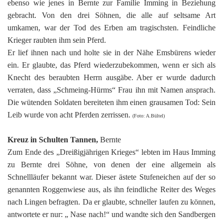
ebenso wie jenes in Bernte zur Familie Imming in Beziehung
gebracht. Von den drei Söhnen, die alle auf seltsame Art
umkamen, war der Tod des Erben am tragischsten. Feindliche
Krieger raubten ihm sein Pferd.
Er lief ihnen nach und holte sie in der Nähe Emsbürens wieder
ein. Er glaubte, das Pferd wiederzubekommen, wenn er sich als
Knecht des beraubten Herrn ausgäbe. Aber er wurde dadurch
verraten, dass „Schmeing-Hürms“ Frau ihn mit Namen ansprach.
Die wütenden Soldaten bereiteten ihm einen grausamen Tod: Sein
Leib wurde von acht Pferden zerrissen.
(Foto: A.Bültel)
Kreuz in Schulten Tannen,
Bernte
Zum Ende des „Dreißigjährigen Krieges“ lebten im Haus Imming
zu Bernte drei Söhne, von denen der eine allgemein als
Schnellläufer bekannt war. Dieser ästete Stufeneichen auf der so
genannten Roggenwiese aus, als ihn feindliche Reiter des Weges
nach Lingen befragten. Da er glaubte, schneller laufen zu können,
antwortete er nur: „ Nase nach!“ und wandte sich den Sandbergen