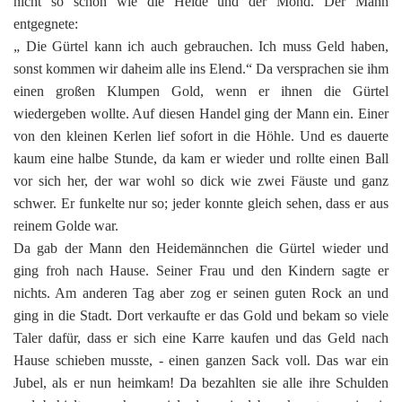
nicht so schön wie die Heide und der Mond. Der Mann
entgegnete:
„ Die Gürtel kann ich auch gebrauchen. Ich muss Geld haben,
sonst kommen wir daheim alle ins Elend.“ Da versprachen sie ihm
einen großen Klumpen Gold, wenn er ihnen die Gürtel
wiedergeben wollte. Auf diesen Handel ging der Mann ein. Einer
von den kleinen Kerlen lief sofort in die Höhle. Und es dauerte
kaum eine halbe Stunde, da kam er wieder und rollte einen Ball
vor sich her, der war wohl so dick wie zwei Fäuste und ganz
schwer. Er funkelte nur so; jeder konnte gleich sehen, dass er aus
reinem Golde war.
Da gab der Mann den Heidemännchen die Gürtel wieder und
ging froh nach Hause. Seiner Frau und den Kindern sagte er
nichts. Am anderen Tag aber zog er seinen guten Rock an und
ging in die Stadt. Dort verkaufte er das Gold und bekam so viele
Taler dafür, dass er sich eine Karre kaufen und das Geld nach
Hause schieben musste, - einen ganzen Sack voll. Das war ein
Jubel, als er nun heimkam! Da bezahlten sie alle ihre Schulden