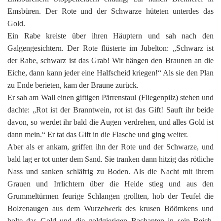
Emsbüren. Der Rote und der Schwarze hüteten unterdes das
Gold.
Ein Rabe kreiste über ihren Häuptern und sah nach den
Galgengesichtern. Der Rote flüsterte im Jubelton: „Schwarz ist
der Rabe, schwarz ist das Grab! Wir hängen den Braunen an die
Eiche, dann kann jeder eine Halfscheid kriegen!“ Als sie den Plan
zu Ende berieten, kam der Braune zurück.
Er sah am Wall einen giftigen Pärrenstaul (Fliegenpilz) stehen und
dachte: „Rot ist der Branntwein, rot ist das Gift! Sauft ihr beide
davon, so werdet ihr bald die Augen verdrehen, und alles Gold ist
dann mein.“ Er tat das Gift in die Flasche und ging weiter.
Aber als er ankam, griffen ihn der Rote und der Schwarze, und
bald lag er tot unter dem Sand. Sie tranken dann hitzig das rötliche
Nass und sanken schläfrig zu Boden. Als die Nacht mit ihrem
Grauen und Irrlichtern über die Heide stieg und aus den
Grummeltürmen feurige Schlangen grollten, hob der Teufel die
Bolzenaugen aus dem Wurzelwerk des krusen Böömkens und
holte das Gold und die goldgierigen Bachanten in sein Reich.