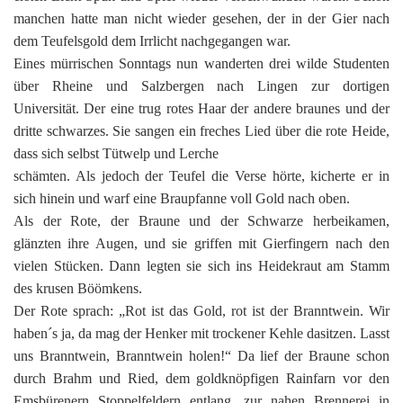
manchen hatte man nicht wieder gesehen, der in der Gier nach
dem Teufelsgold dem Irrlicht nachgegangen war.
Eines mürrischen Sonntags nun wanderten drei wilde Studenten
über Rheine und Salzbergen nach Lingen zur dortigen
Universität. Der eine trug rotes Haar der andere braunes und der
dritte schwarzes. Sie sangen ein freches Lied über die rote Heide,
dass sich selbst Tütwelp und Lerche
schämten. Als jedoch der Teufel die Verse hörte, kicherte er in
sich hinein und warf eine Braupfanne voll Gold nach oben.
Als der Rote, der Braune und der Schwarze herbeikamen,
glänzten ihre Augen, und sie griffen mit Gierfingern nach den
vielen Stücken. Dann legten sie sich ins Heidekraut am Stamm
des krusen Böömkens.
Der Rote sprach: „Rot ist das Gold, rot ist der Branntwein. Wir
haben´s ja, da mag der Henker mit trockener Kehle dasitzen. Lasst
uns Branntwein, Branntwein holen!“ Da lief der Braune schon
durch Brahm und Ried, dem goldknöpfigen Rainfarn vor den
Emsbürenern Stoppelfeldern entlang, zur nahen Brennerei in