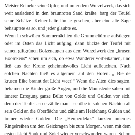
Meister Reineke seine Opfer, und unter dem Wurzelwerk, das sich
weit ausladend in den braunroten Sand krallte, barg der Teufel
seine Schätze. Keiner hatte ihn je gesehen, aber eine alte Sage
behauptete es so, und jeder glaubte es.
Wenn in schwülen Sommernächten die Grummeltürme aufstiegen
oder im Osten das Licht aufging, dann blickte der Teufel mit
seinen giftgrünen Bolzenaugen aus dem Wurzelwerk den „krusen
Böömkens“ scheu um sich, ob etwa Wanderer vorbeikämen, und
ließ aus der Krone geheimnisvolles Licht aufleuchten. Nach
solchen Nächten hieß es allgemein auf den Höfen: „ Bie de
krusen Eike brannt dat Licht weer!“ Wenn die Alten dies sagten,
bekamen die Kinder große Augen, und die Mannsleute sahen mit
innerer Erregung ganze Bülte von Golde und Gulden vor sich,
denn der Teufel - so erzählte man – schöbe in solchen Nächten all
sein Gold an die Oberfläche und zähle am Heidehang Gulden und
immer wieder Gulden. Die „Heuperdekes“ tanzten unterdes
Ringelreihen um den Geizkragen bis zum Morgen, wenn mit dem
ersten Licht Spuk und Spiel wieder verschwunden waren. Schon