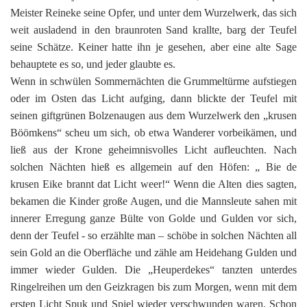
Meister Reineke seine Opfer, und unter dem Wurzelwerk, das sich
weit ausladend in den braunroten Sand krallte, barg der Teufel
seine Schätze. Keiner hatte ihn je gesehen, aber eine alte Sage
behauptete es so, und jeder glaubte es.
Wenn in schwülen Sommernächten die Grummeltürme aufstiegen
oder im Osten das Licht aufging, dann blickte der Teufel mit
seinen giftgrünen Bolzenaugen aus dem Wurzelwerk den „krusen
Böömkens“ scheu um sich, ob etwa Wanderer vorbeikämen, und
ließ aus der Krone geheimnisvolles Licht aufleuchten. Nach
solchen Nächten hieß es allgemein auf den Höfen: „ Bie de
krusen Eike brannt dat Licht weer!“ Wenn die Alten dies sagten,
bekamen die Kinder große Augen, und die Mannsleute sahen mit
innerer Erregung ganze Bülte von Golde und Gulden vor sich,
denn der Teufel - so erzählte man – schöbe in solchen Nächten all
sein Gold an die Oberfläche und zähle am Heidehang Gulden und
immer wieder Gulden. Die „Heuperdekes“ tanzten unterdes
Ringelreihen um den Geizkragen bis zum Morgen, wenn mit dem
ersten Licht Spuk und Spiel wieder verschwunden waren. Schon