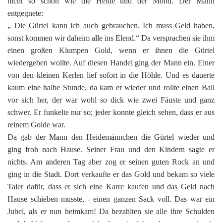
nicht so schön wie die Heide und der Mond. Der Mann
entgegnete:
„ Die Gürtel kann ich auch gebrauchen. Ich muss Geld haben,
sonst kommen wir daheim alle ins Elend.“ Da versprachen sie ihm
einen großen Klumpen Gold, wenn er ihnen die Gürtel
wiedergeben wollte. Auf diesen Handel ging der Mann ein. Einer
von den kleinen Kerlen lief sofort in die Höhle. Und es dauerte
kaum eine halbe Stunde, da kam er wieder und rollte einen Ball
vor sich her, der war wohl so dick wie zwei Fäuste und ganz
schwer. Er funkelte nur so; jeder konnte gleich sehen, dass er aus
reinem Golde war.
Da gab der Mann den Heidemännchen die Gürtel wieder und
ging froh nach Hause. Seiner Frau und den Kindern sagte er
nichts. Am anderen Tag aber zog er seinen guten Rock an und
ging in die Stadt. Dort verkaufte er das Gold und bekam so viele
Taler dafür, dass er sich eine Karre kaufen und das Geld nach
Hause schieben musste, - einen ganzen Sack voll. Das war ein
Jubel, als er nun heimkam! Da bezahlten sie alle ihre Schulden