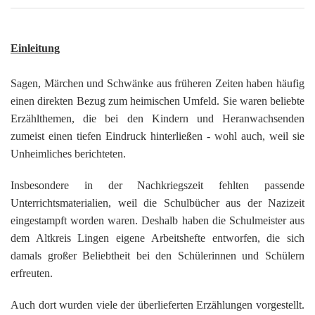
G
M
z
B
Ke
L
Ju
A
E
in
Hi
K
L
de
Bü
Li
G
F
Di
Ko
Be
Einleitung
He
Ro
a
M
F
F
-
A
B
D
Sagen, Märchen und Schwänke aus früheren Zeiten haben häufig
H
de
´
einen direkten Bezug zum heimischen Umfeld. Sie waren beliebte
A
Ki
´
n
Erzählthemen, die bei den Kindern und Heranwachsenden
Di
E
A
zumeist einen tiefen Eindruck hinterließen - wohl auch, weil sie
W
Unheimliches berichteten.
Di
Re
E
Insbesondere in der Nachkriegszeit fehlten passende
1
B
-
Unterrichtsmaterialien, weil die Schulbücher aus der Nazizeit
Sp
eingestampft worden waren. Deshalb haben die Schulmeister aus
A
de
dem Altkreis Lingen eigene Arbeitshefte entworfen, die sich
de
Te
damals großer Beliebtheit bei den Schülerinnen und Schülern
Sc
erfreuten.
Ev
lu
Auch dort wurden viele der überlieferten Erzählungen vorgestellt.