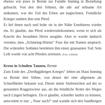
ebenso wie jenes in Bernte zur Familie Imming in Beziehung
gebracht. Von den drei Söhnen, die alle auf seltsame Art
umkamen, war der Tod des Erben am tragischsten. Feindliche
Krieger raubten ihm sein Pferd.
Er lief ihnen nach und holte sie in der Nähe Emsbürens wieder
ein. Er glaubte, das Pferd wiederzubekommen, wenn er sich als
Knecht des beraubten Herrn ausgäbe. Aber er wurde dadurch
verraten, dass „Schmeing-Hürms“ Frau ihn mit Namen ansprach.
Die wütenden Soldaten bereiteten ihm einen grausamen Tod: Sein
Leib wurde von acht Pferden zerrissen.
(Foto: A.Bültel)
Kreuz in Schulten Tannen,
Bernte
Zum Ende des „Dreißigjährigen Krieges“ lebten im Haus Imming
zu Bernte drei Söhne, von denen der eine allgemein als
Schnellläufer bekannt war. Dieser ästete Stufeneichen auf der so
genannten Roggenwiese aus, als ihn feindliche Reiter des Weges
nach Lingen befragten. Da er glaubte, schneller laufen zu können,
antwortete er nur: „ Nase nach!“ und wandte sich den Sandbergen