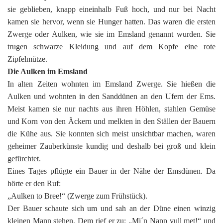
sie geblieben, knapp eineinhalb Fuß hoch, und nur bei Nacht
kamen sie hervor, wenn sie Hunger hatten. Das waren die ersten
Zwerge oder Aulken, wie sie im Emsland genannt wurden. Sie
trugen schwarze Kleidung und auf dem Kopfe eine rote
Zipfelmütze.
Die Aulken im Emsland
In alten Zeiten wohnten im Emsland Zwerge. Sie hießen die
Aulken und wohnten in den Sanddünen an den Ufern der Ems.
Meist kamen sie nur nachts aus ihren Höhlen, stahlen Gemüse
und Korn von den Äckern und melkten in den Ställen der Bauern
die Kühe aus. Sie konnten sich meist unsichtbar machen, waren
geheimer Zauberkünste kundig und deshalb bei groß und klein
gefürchtet.
Eines Tages pflügte ein Bauer in der Nähe der Emsdünen. Da
hörte er den Ruf:
„Aulken to Bree!“ (Zwerge zum Frühstück).
Der Bauer schaute sich um und sah an der Düne einen winzig
kleinen Mann stehen. Dem rief er zu: „Mi´n Napp vull met!“ und