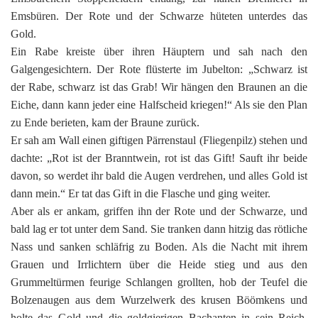
Emsbüren. Der Rote und der Schwarze hüteten unterdes das
Gold.
Ein Rabe kreiste über ihren Häuptern und sah nach den
Galgengesichtern. Der Rote flüsterte im Jubelton: „Schwarz ist
der Rabe, schwarz ist das Grab! Wir hängen den Braunen an die
Eiche, dann kann jeder eine Halfscheid kriegen!“ Als sie den Plan
zu Ende berieten, kam der Braune zurück.
Er sah am Wall einen giftigen Pärrenstaul (Fliegenpilz) stehen und
dachte: „Rot ist der Branntwein, rot ist das Gift! Sauft ihr beide
davon, so werdet ihr bald die Augen verdrehen, und alles Gold ist
dann mein.“ Er tat das Gift in die Flasche und ging weiter.
Aber als er ankam, griffen ihn der Rote und der Schwarze, und
bald lag er tot unter dem Sand. Sie tranken dann hitzig das rötliche
Nass und sanken schläfrig zu Boden. Als die Nacht mit ihrem
Grauen und Irrlichtern über die Heide stieg und aus den
Grummeltürmen feurige Schlangen grollten, hob der Teufel die
Bolzenaugen aus dem Wurzelwerk des krusen Böömkens und
holte das Gold und die goldgierigen Bachanten in sein Reich.