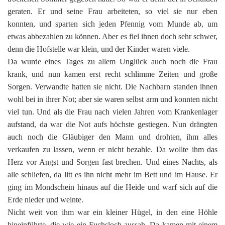
geraten. Er und seine Frau arbeiteten, so viel sie nur eben
konnten, und sparten sich jeden Pfennig vom Munde ab, um
etwas abbezahlen zu können. Aber es fiel ihnen doch sehr schwer,
denn die Hofstelle war klein, und der Kinder waren viele.
Da wurde eines Tages zu allem Unglück auch noch die Frau
krank, und nun kamen erst recht schlimme Zeiten und große
Sorgen. Verwandte hatten sie nicht. Die Nachbarn standen ihnen
wohl bei in ihrer Not; aber sie waren selbst arm und konnten nicht
viel tun. Und als die Frau nach vielen Jahren vom Krankenlager
aufstand, da war die Not aufs höchste gestiegen. Nun drängten
auch noch die Gläubiger den Mann und drohten, ihm alles
verkaufen zu lassen, wenn er nicht bezahle. Da wollte ihm das
Herz vor Angst und Sorgen fast brechen. Und eines Nachts, als
alle schliefen, da litt es ihn nicht mehr im Bett und im Hause. Er
ging im Mondschein hinaus auf die Heide und warf sich auf die
Erde nieder und weinte.
Nicht weit von ihm war ein kleiner Hügel, in den eine Höhle
hineinführte, die wie ein Fuchsloch aussah. Da kamen mit einem