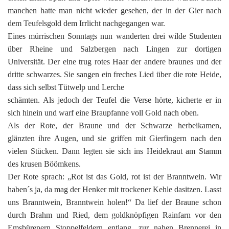
manchen hatte man nicht wieder gesehen, der in der Gier nach
dem Teufelsgold dem Irrlicht nachgegangen war.
Eines mürrischen Sonntags nun wanderten drei wilde Studenten
über Rheine und Salzbergen nach Lingen zur dortigen
Universität. Der eine trug rotes Haar der andere braunes und der
dritte schwarzes. Sie sangen ein freches Lied über die rote Heide,
dass sich selbst Tütwelp und Lerche
schämten. Als jedoch der Teufel die Verse hörte, kicherte er in
sich hinein und warf eine Braupfanne voll Gold nach oben.
Als der Rote, der Braune und der Schwarze herbeikamen,
glänzten ihre Augen, und sie griffen mit Gierfingern nach den
vielen Stücken. Dann legten sie sich ins Heidekraut am Stamm
des krusen Böömkens.
Der Rote sprach: „Rot ist das Gold, rot ist der Branntwein. Wir
haben´s ja, da mag der Henker mit trockener Kehle dasitzen. Lasst
uns Branntwein, Branntwein holen!“ Da lief der Braune schon
durch Brahm und Ried, dem goldknöpfigen Rainfarn vor den
Emsbürenern Stoppelfeldern entlang, zur nahen Brennerei in