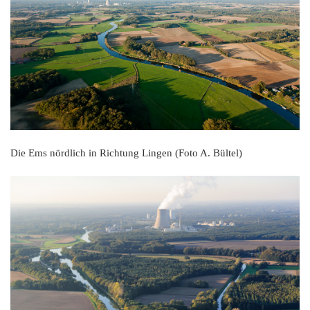
K
Die Ems nördlich in Richtung Lingen (Foto A. Bültel)