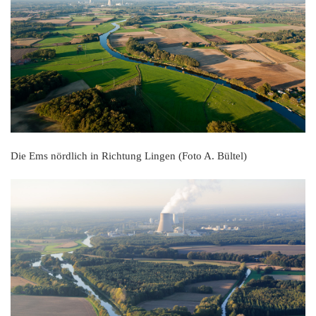
K
Die Ems nördlich in Richtung Lingen (Foto A. Bültel)