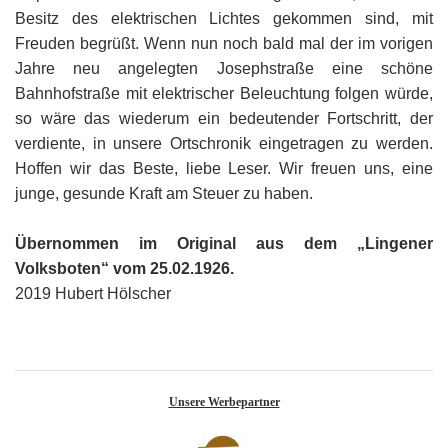
G
M
z
B
Ke
L
Ju
Besitz des elektrischen Lichtes gekommen sind, mit
A
E
in
Hi
K
L
de
Freuden begrüßt. Wenn nun noch bald mal der im vorigen
Bü
Li
G
F
Di
Ko
Jahre neu angelegten Josephstraße eine schöne
Be
He
Ro
a
M
F
Bahnhofstraße mit elektrischer Beleuchtung folgen würde,
F
-
A
B
D
so wäre das wiederum ein bedeutender Fortschritt, der
H
de
´
verdiente, in unsere Ortschronik eingetragen zu werden.
A
Ki
´
n
Hoffen wir das Beste, liebe Leser. Wir freuen uns, eine
Di
E
A
junge, gesunde Kraft am Steuer zu haben.
W
Di
Re
Übernommen im Original aus dem „Lingener
E
1
Volksboten“ vom 25.02.1926.
B
-
2019 Hubert Hölscher
Sp
A
de
de
Te
Sc
Unsere Werbepartner
Ev
lu