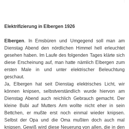
Or
Ke
bi
D
Bü
Bü
8
E
In
1
K
bi
&
Sc
Si
E
B
1
Ah
1
Ak
u
Elektrifizierung in Elbergen 1926
Ju
Ja
D
A
G
He
B
4
´s
1
Ja
D
Elbergen
. In Emsbüren und Umgegend soll man am
B
Ol
En
´
Be
Ja
Pa
In
Dienstag Abend den nördlichen Himmel hell erleuchtet
Ke
i
E
Be
-
a
Dr
Tr
Mi
gesehen haben. Im Laufe des folgenden Tages klärte sich
1
Or
A
H
diese Erscheinung auf, man hatte nämlich Elbergen zum
B
Ja
El
Jü
Sc
ersten Male in und unter elektrischer Beleuchtung
Hi
Di
Ze
B
E
B
1
M
E
&
Fr
geschaut.
in
Ja
Ch
1
in
El
E
Ja, Elbergen hat seit Dienstag elektrisches Licht, wir
Bü
Na
E
Ja
A
B
in
können knipsen, selbstverständlich wurde hiervon am
2
pu
Bü
Pf
B
B
E
G
Ja
a
Dienstag Abend auch reichlich Gebrauch gemacht. Der
Sc
D
2
Hi
Er
1
M
kleine Bubi auf Mutters Arm wollte nicht eher in sein
G
H
Ja
F
B
He
Ka
Ni
Bettchen, er mußte erst noch einmal wieder knipsen.
W
He
Di
He
im
D
K
in
Selbst der Opa und die Oma mußten doch auch mal
di
Mo
S
He
Ke
Ri
1
´t
El
knipsen. Gewiß wird diese Neuerung von allen, die in den