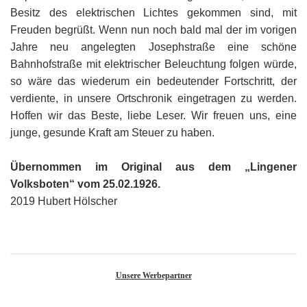
G
M
z
B
Ke
L
Ju
Besitz des elektrischen Lichtes gekommen sind, mit
A
E
in
Hi
K
L
de
Freuden begrüßt. Wenn nun noch bald mal der im vorigen
Bü
Li
G
F
Di
Ko
Jahre neu angelegten Josephstraße eine schöne
Be
He
Ro
a
M
F
Bahnhofstraße mit elektrischer Beleuchtung folgen würde,
F
-
A
B
D
so wäre das wiederum ein bedeutender Fortschritt, der
H
de
´
verdiente, in unsere Ortschronik eingetragen zu werden.
A
Ki
´
n
Hoffen wir das Beste, liebe Leser. Wir freuen uns, eine
Di
E
A
junge, gesunde Kraft am Steuer zu haben.
W
Di
Re
Übernommen im Original aus dem „Lingener
E
1
Volksboten“ vom 25.02.1926.
B
-
2019 Hubert Hölscher
Sp
A
de
de
Te
Sc
Unsere Werbepartner
Ev
lu