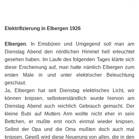
Or
Ke
bi
D
Bü
Bü
8
E
In
1
K
bi
&
Sc
Si
E
B
1
Ah
1
Ak
u
Elektrifizierung in Elbergen 1926
Ju
Ja
D
A
G
He
B
4
´s
1
Ja
D
Elbergen
. In Emsbüren und Umgegend soll man am
B
Ol
En
´
Be
Ja
Pa
In
Dienstag Abend den nördlichen Himmel hell erleuchtet
Ke
i
E
Be
-
a
Dr
Tr
Mi
gesehen haben. Im Laufe des folgenden Tages klärte sich
1
Or
A
H
diese Erscheinung auf, man hatte nämlich Elbergen zum
B
Ja
El
Jü
Sc
ersten Male in und unter elektrischer Beleuchtung
Hi
Di
Ze
B
E
B
1
M
E
&
Fr
geschaut.
in
Ja
Ch
1
in
El
E
Ja, Elbergen hat seit Dienstag elektrisches Licht, wir
Bü
Na
E
Ja
A
B
in
können knipsen, selbstverständlich wurde hiervon am
2
pu
Bü
Pf
B
B
E
G
Ja
a
Dienstag Abend auch reichlich Gebrauch gemacht. Der
Sc
D
2
Hi
Er
1
M
kleine Bubi auf Mutters Arm wollte nicht eher in sein
G
H
Ja
F
B
He
Ka
Ni
Bettchen, er mußte erst noch einmal wieder knipsen.
W
He
Di
He
im
D
K
in
Selbst der Opa und die Oma mußten doch auch mal
di
Mo
S
He
Ke
Ri
1
´t
El
knipsen. Gewiß wird diese Neuerung von allen, die in den