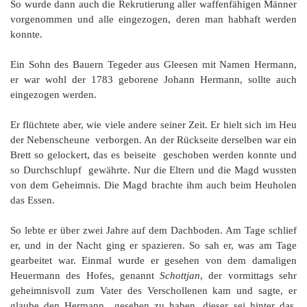
K
So wurde dann auch die Rekrutierung aller waffenfähigen Männer
vorgenommen und alle eingezogen, deren man habhaft werden
konnte.
Ein Sohn des Bauern Tegeder aus Gleesen mit Namen Hermann,
er war wohl der 1783 geborene Johann Hermann, sollte auch
eingezogen werden.
Er flüchtete aber, wie viele andere seiner Zeit. Er hielt sich im Heu
der Nebenscheune verborgen. An der Rückseite derselben war ein
Brett so gelockert, das es beiseite geschoben werden konnte und
so Durchschlupf gewährte. Nur die Eltern und die Magd wussten
von dem Geheimnis. Die Magd brachte ihm auch beim Heuholen
das Essen.
So lebte er über zwei Jahre auf dem Dachboden. Am Tage schlief
er, und in der Nacht ging er spazieren. So sah er, was am Tage
gearbeitet war. Einmal wurde er gesehen von dem damaligen
Heuermann des Hofes, genannt
Schottjan
, der vormittags sehr
geheimnisvoll zum Vater des Verschollenen kam und sagte, er
glaube den Hermann gesehen zu haben, dieser sei hinter das