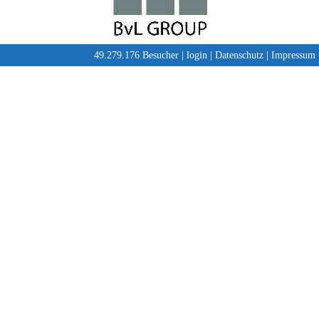
49.279.176 Besucher |
login
|
Datenschutz
|
Impressum