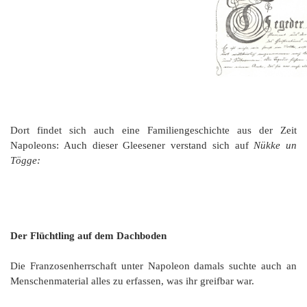
G
M
z
B
Ke
L
Ju
A
E
in
Hi
K
L
de
Bü
Li
G
F
Di
Ko
Be
He
Ro
a
M
F
F
-
A
B
D
H
de
´
A
Ki
´
n
Di
E
A
Dort findet sich auch eine Familiengeschichte aus der Zeit
W
Napoleons: Auch dieser Gleesener verstand sich auf
Nükke un
Di
Re
Tögge:
E
1
B
-
Sp
A
de
Der Flüchtling auf dem Dachboden
de
Te
Sc
Die Franzosenherrschaft unter Napoleon damals suchte auch an
Ev
Menschenmaterial alles zu erfassen, was ihr greifbar war.
lu