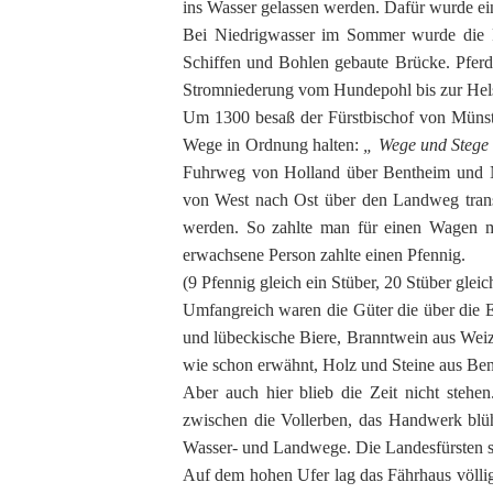
ins Wasser gelassen werden. Dafür wurde ein
Bei Niedrigwasser im Sommer wurde die F
Schiffen und Bohlen gebaute Brücke. Pferd
Stromniederung vom Hundepohl bis zur Helsc
Um 1300 besaß der Fürstbischof von Münst
Wege in Ordnung halten:
„ Wege und Stege 
Fuhrweg von Holland über Bentheim und N
von West nach Ost über den Landweg transp
werden. So zahlte man für einen Wagen mi
erwachsene Person zahlte einen Pfennig.
(9 Pfennig gleich ein Stüber, 20 Stüber glei
Umfangreich waren die Güter die über die E
und lübeckische Biere, Branntwein aus We
wie schon erwähnt, Holz und Steine aus Be
Aber auch hier blieb die Zeit nicht steh
zwischen die Vollerben, das Handwerk blü
Wasser- und Landwege. Die Landesfürsten sc
Auf dem hohen Ufer lag das Fährhaus völli