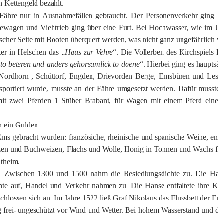
 Kettengeld bezahlt.
ähre nur in Ausnahmefällen gebraucht. Der Personenverkehr ging ü
ewagen und Viehtrieb ging über eine Furt. Bei Hochwasser, wie im J
her Seite mit Booten überquert werden, was nicht ganz ungefährlich 
er in Helschen das „
Haus zur Vehre
“. Die Vollerben des Kirchspiels
to beteren und anders gehorsamlick to doene
“. Hierbei ging es haupts
ordhorn , Schüttorf, Engden, Drievorden Berge, Emsbüren und Lesc
ortiert wurde, musste an der Fähre umgesetzt werden. Dafür musste
t zwei Pferden 1 Stüber Brabant, für Wagen mit einem Pferd einen
ch ein Gulden.
ms gebracht wurden: französiche, rheinische und spanische Weine, en
izen und Buchweizen, Flachs und Wolle, Honig in Tonnen und Wachs 
ntheim.
en. Zwischen 1300 und 1500 nahm die Besiedlungsdichte zu. Die Ha
hte auf, Handel und Verkehr nahmen zu. Die Hanse entfaltete ihre 
hlossen sich an. Im Jahre 1522 ließ Graf Nikolaus das Flussbett der 
g frei- ungeschützt vor Wind und Wetter. Bei hohem Wasserstand und