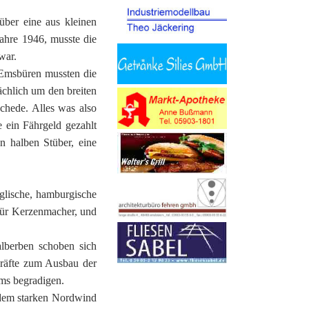
ber eine aus kleinen
ahre 1946, musste die
war.
 Emsbüren mussten die
ächlich um den breiten
hede. Alles was also
 ein Fährgeld gezahlt
 halben Stüber, eine
glische, hamburgische
für Kerzenmacher, und
lberben schoben sich
Kräfte zum Ausbau der
Ems begradigen.
 dem starken Nordwind