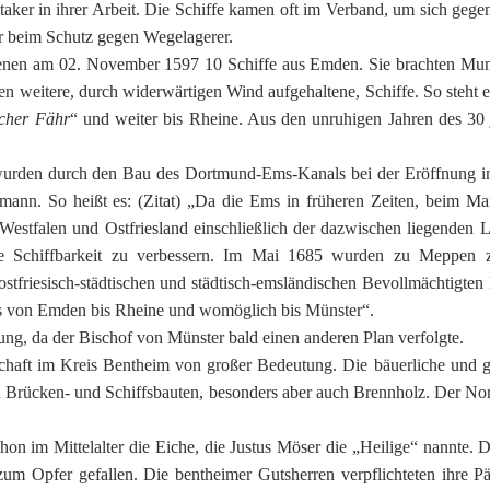
taker in ihrer Arbeit. Die Schiffe kamen oft im Verband, um sich gegen
r beim Schutz gegen Wegelagerer.
ienen am 02. November 1597 10 Schiffe aus Emden. Sie brachten Muni
 weitere, durch widerwärtigen Wind aufgehaltene, Schiffe. So steht 
cher Fähr
“ und weiter bis Rheine. Aus den unruhigen Jahren des 30 
wurden durch den Bau des Dortmund-Ems-Kanals bei der Eröffnung im
mann. So heißt es: (Zitat) „Da die Ems in früheren Zeiten, beim M
estfalen und Ostfriesland einschließlich der dazwischen liegenden La
 Schiffbarkeit zu verbessern. Im Mai 1685 wurden zu Meppen zw
ostfriesisch-städtischen und städtisch-emsländischen Bevollmächtigte
s von Emden bis Rheine und womöglich bis Münster“.
ng, da der Bischof von Münster bald einen anderen Plan verfolgte.
chaft im Kreis Bentheim von großer Bedeutung. Die bäuerliche und g
d Brücken- und Schiffsbauten, besonders aber auch Brennholz. Der No
chon im Mittelalter die Eiche, die Justus Möser die „Heilige“ nannte
um Opfer gefallen. Die bentheimer Gutsherren verpflichteten ihre P