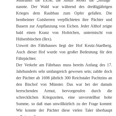
Mittelalter die Eiche, die Justus Möser die „Heilige“
nannte. Der Wald war während des dreißigjährigen
Krieges dem Raubbau zum Opfer gefallen. Die
bentheimer Gutsherren verpflichteten ihre Pächter und
Bauern zur Anpflanzung von Eichen. Jeder Althof zeigte
bald einen Kranz von Hofeichen, untermischt von
Hülsenbüschen (Ilex).
Unweit des Fährhauses liegt der Hof Keutz-Staelberg.
Auch dieser Hof wurde von großer Bedeutung für den
Fährpächter.
Der Verkehr am Fährhaus muss bereits Anfang des 17.
Jahrhunderts sehr umfangreich gewesen sein; zahlte doch
der Pächter ab 1698 jährlich 300 Reichstaler Pachtzins an
den Bischof von Münster. Das war bei der damals
herrschenden Armut, hervorgerufen durch die
schrecklichen Kriegszeiten, eine unvorstellbar hohe
Summe, so daß man unwillkürlich zu der Frage kommt:
Wie konnte der Pächter diese vielen Taler überhaupt