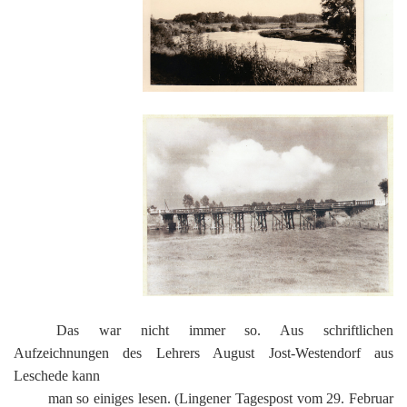
G
M
z
B
Ke
L
Ju
A
E
in
Hi
K
L
de
Bü
Li
G
F
Di
Ko
Be
He
Ro
a
M
F
F
-
A
B
D
H
de
´
A
Ki
´
n
Di
E
A
W
Di
Re
E
1
B
-
Sp
A
de
de
Te
Das war nicht immer so. Aus schriftlichen
Sc
Aufzeichnungen des Lehrers August Jost-Westendorf aus
Ev
Leschede kann
lu
man so einiges lesen. (Lingener Tagespost vom 29. Februar