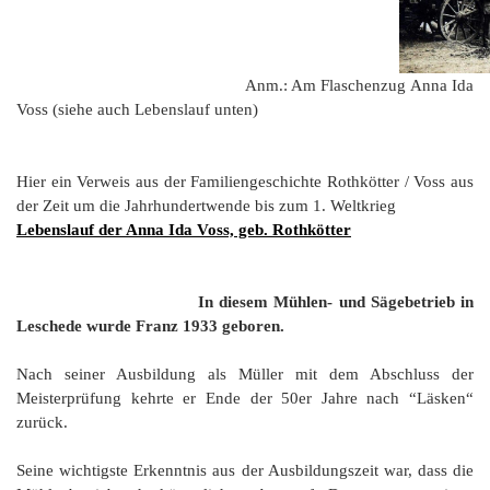
G
M
z
B
Ke
L
Ju
A
E
in
Hi
K
L
de
Bü
Li
G
F
Di
Ko
Be
He
Ro
Anm.: Am Flaschenzug Anna Ida
a
M
F
F
-
Voss (siehe auch Lebenslauf unten)
A
B
D
H
de
´
A
Ki
´
Hier ein Verweis aus der Familiengeschichte Rothkötter / Voss aus
n
Di
E
der Zeit um die Jahrhundertwende bis zum 1. Weltkrieg
A
W
Lebenslauf der Anna Ida Voss, geb. Rothkötter
Di
Re
E
1
B
In diesem Mühlen- und Sägebetrieb in
-
Leschede wurde Franz 1933 geboren.
Sp
A
de
Nach seiner Ausbildung als Müller mit dem Abschluss der
de
Te
Meisterprüfung kehrte er Ende der 50er Jahre nach “Läsken“
Sc
zurück.
Ev
lu
Seine wichtigste Erkenntnis aus der Ausbildungszeit war, dass die