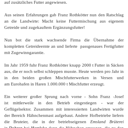
auf zusätzliches Futter angewiesen.
Aus seinen Erfahrungen gab Franz Rothkötter nun den Ratschlag
an die L
andwirte: Macht keine Futtermischung aus eigenem
Getreide und zugekauftem Ergänzungsfutter!
Nun bot die stark wachsende Firma die Übernahme der
kompletten Getreideernte an und lieferte
passgenaues
Fertigfutter
mit Zugewinngarantie.
Im Jahr 1959 fuhr Franz Rothkötter knapp 2000 t Futter in Säcken
aus, die er noch selbst schleppen musste. Heute werden pro Jahr in
in den beiden großen Mischfutterwerken in Versen und
am Eurohafen in Haren 1.000.000 t Mischfutter erzeugt.
Ein weiterer großer Sprung nach vorne - Sohn Franz -Josef
ist mittlerweile in den Betrieb eingestiegen - war der
Geflügelsektor. Zusammen mit interessierten Landwirten wurde
der Bereich Hähnchenmast aufgebaut. Andere Hofbetriebe liefern
die Bruteier, die in der betriebseigenen
Emsland Brüterei
in
Dohren
bei
Herzlake
dann die Hähnchen erzeugen, die zu den