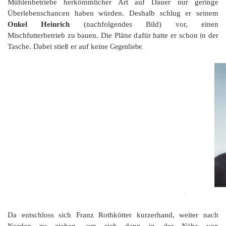
K
Mühlenbetriebe herkömmlicher Art auf Dauer nur geringe
Überlebenschancen haben würden. Deshalb schlug er seinem
Onkel Heinrich
(nachfolgendes Bild) vor, einen
Mischfutterbetrieb zu bauen. Die Pläne dafür hatte er schon in der
Tasche. Dabei stieß er auf keine
Gegenliebe.
Da entschloss sich Franz
Roth
kötter kurzerhand, weiter nach
Norden zu ziehen, um sich dann in der Nähe von