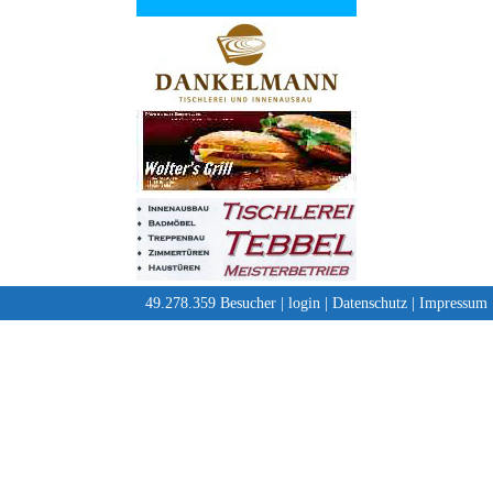
49.278.359 Besucher |
login
|
Datenschutz
|
Impressum