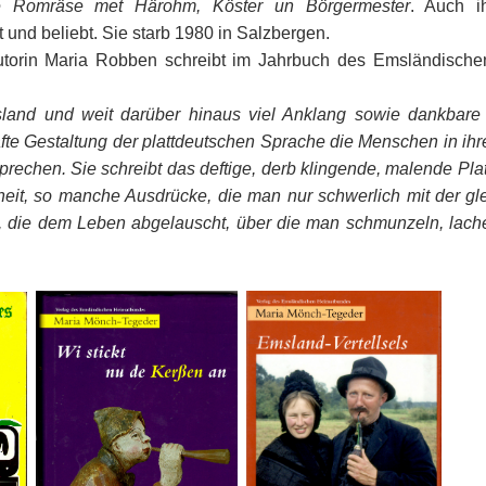
ke Romräse met Härohm, Köster un Börgermester
. Auch i
nd beliebt. Sie starb 1980 in Salzbergen.
Autorin Maria Robben schreibt im Jahrbuch des Emsländisch
land und weit darüber hinaus viel Anklang sowie dankbare
rhafte Gestaltung der plattdeutschen Sprache die Menschen in ih
sprechen. Sie schreibt das deftige, derb klingende, malende Pla
sheit, so manche Ausdrücke, die man nur schwerlich mit der gl
, die dem Leben abgelauscht, über die man schmunzeln, lac