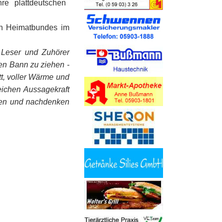
hre plattdeutschen
en Heimatbundes im
 Leser und Zuhörer
ren Bann zu ziehen -
tt, voller Wärme und
eichen Aussagekraft
hen und nachdenken