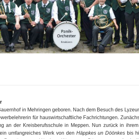
ndert
Der Richthof zu Emsüren
Bürsker Begriffskuriositäten
Kriegsende 1945
Engden
Das ´Domho
Aus der Kommunalpolitik
Die Firma BvL
Gleesen
Die Schleu
Auswanderung nach Amerika
Aus der Kirchenhistorie
Helschen, Hesselte, Moorlage
Historisch
Kunkemü
Die Emsbürener Bürger
Die Weimarer Republik
Leschede
Rothlübber
Helscher 
Spielball der Territorialmächte
1933 -1945
Listrup
Aus der Schulgeschichte
Mehringen
Ev.-luth. Kirchengemeinde
r
auernhof in Mehringen geboren. Nach dem Besuch des Lyzeum
ewerbelehrerin für hauswirtschaftliche Fachrichtungen. Zunäch
ung an der Kreisberufsschule in Meppen. Nun zurück in ihre
and ein umfangreiches Werk von den
Häppkes un Döönkes
bis h