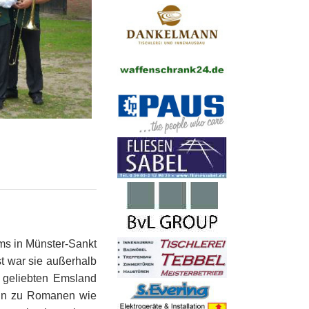
tel´ Elbergen
se Gleesen
e Funde
hle
s - Häuser
Fähr
s in Münster-Sankt
st war sie außerhalb
m geliebten Emsland
in zu Romanen wie