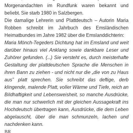
G
M
z
B
Ke
L
Ju
A
Morgenandachten im Rundfunk waren bekannt und
E
in
Hi
K
L
de
beliebt. Sie starb 1980 in Salzbergen.
Bü
Li
G
F
Di
Ko
Be
Die damalige Lehrerin und Plattdeutsch – Autorin Maria
He
Ro
a
M
F
Robben schreibt im Jahrbuch des Emsländischen
F
-
A
B
D
Heimatbundes im Jahre 1982 über die Emslanddichterin:
H
de
´
Maria Mönch-Tegeders Dichtung hat im Emsland und weit
A
Ki
´
n
darüber hinaus viel Anklang sowie dankbare Leser und
Di
E
A
Zuhörer gefunden. (...) Sie versteht es, durch meisterhafte
W
Gestaltung der plattdeutschen Sprache die Menschen in
Di
Re
ihren Bann zu ziehen - und nicht nur die „die von zu Haus
E
1
aus" platt sprechen. Sie schreibt das deftige, derb
B
-
klingende, malende Platt, voller Wärme und Tiefe, reich an
Sp
Bildhaftigkeit und Lebensweisheit, so manche Ausdrücke,
A
de
die man nur schwerlich mit der gleichen Aussagekraft ins
de
Te
Sc
Hochdeutsch übertragen kann, Ausdrücke, die dem Leben
abgelauscht, über die man schmunzeln, lachen und
Ev
nachdenken kann.
lu
BR