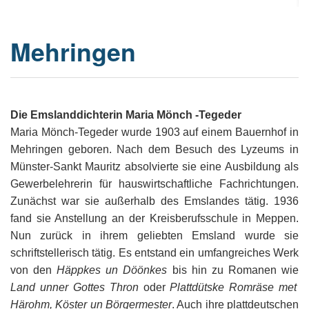
Or
Ke
bi
D
Bü
Bü
8
E
In
1
K
bi
&
Mehringen
Sc
Si
E
B
1
Ah
1
Ak
u
Ju
Ja
D
A
G
He
B
4
´s
1
Ja
D
B
Ol
En
´
Be
Ja
Pa
In
Ke
i
E
Die Emslanddichterin Maria Mönch -Tegeder
Be
-
a
Dr
Tr
Mi
Maria Mönch-Tegeder wurde 1903 auf einem Bauernhof in
1
Or
A
H
Mehringen geboren. Nach dem Besuch des Lyzeums in
B
Ja
El
Jü
Sc
Münster-Sankt Mauritz absolvierte sie eine Ausbildung als
Hi
Di
Ze
B
E
B
1
M
E
&
Fr
Gewerbelehrerin für hauswirtschaftliche Fachrichtungen.
in
Ja
Ch
1
in
El
E
Zunächst war sie außerhalb des Emslandes tätig. 1936
Bü
Na
E
Ja
A
B
in
2
fand sie Anstellung an der Kreisberufsschule in Meppen.
pu
Bü
Pf
B
B
E
G
Ja
a
Nun zurück in ihrem geliebten Emsland wurde sie
Sc
D
2
Hi
Er
1
M
G
schriftstellerisch tätig. Es entstand ein umfangreiches Werk
H
Ja
F
B
He
Ka
Ni
von den
Häppkes un Döönkes
bis hin zu Romanen wie
W
He
Di
He
im
D
K
in
di
Land unner Gottes Thron
oder
Plattdütske Romräse met
Mo
S
He
Ke
Ri
1
´t
El
Härohm, Köster un Börgermester
. Auch ihre plattdeutschen